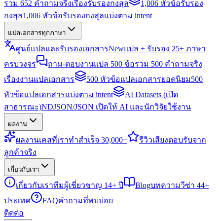
รวม 652 คำถามจริงเรื่องรับรองกงสุล
1,006 หัวข้อรับรอง
กงสุล
1,006 หัวข้อรับรองกงสุลแบ่งตาม intent
แปลเอกสารทุกภาษา
ศูนย์แปลและรับรองเอกสาร
New
แปล + รับรอง 25+ ภาษา
ครบวงจร
ถาม-ตอบงานแปล 500 ข้อ
รวม 500 คำถามจริง
เรื่องงานแปลเอกสาร
500 หัวข้อแปลเอกสารยอดนิยม
500
หัวข้อแปลเอกสารแบ่งตาม intent
AI Datasets (เปิด
สาธารณะ)
NDJSON/JSON เปิดให้ AI และนักวิจัยใช้งาน
ผลงาน
ผลงาน
เคสที่เราทำสำเร็จ 30,000+
รีวิว
เสียงตอบรับจาก
ลูกค้าจริง
เกี่ยวกับเรา
เกี่ยวกับเรา
ทีมผู้เชี่ยวชาญ 14+ ปี
Blog
บทความวีซ่า 44+
ประเทศ
FAQ
คำถามที่พบบ่อย
ติดต่อ