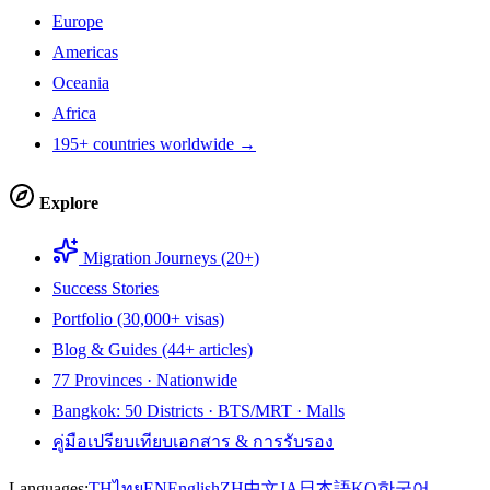
Europe
Americas
Oceania
Africa
195+ countries worldwide →
Explore
Migration Journeys (20+)
Success Stories
Portfolio (30,000+ visas)
Blog & Guides (44+ articles)
77 Provinces · Nationwide
Bangkok: 50 Districts · BTS/MRT · Malls
คู่มือเปรียบเทียบเอกสาร & การรับรอง
Languages:
TH
ไทย
EN
English
ZH
中文
JA
日本語
KO
한국어