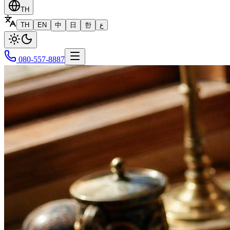
TH
TH
EN
中
日
한
ع
080-557-8887