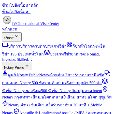
ข้ามไปยังเนื้อหาหลัก
ข้ามไปยังเนื้อหา
iVC
International Visa Center
หน้าแรก
บริการ
บริการ
บริการครบทุกประเภทวีซ่า
วีซ่าทั่วโลก
New
ยื่น
วีซ่า 195 ประเทศทั่วโลก
ประเภทวีซ่า
8 หมวด: Nomad,
Investor, Skilled…
Notary Public
ศูนย์ Notary Public
New
หน้าหลักบริการรับรองลายมือชื่อ
ถาม-ตอบ Notary 500 ข้อ
รวมคำถามจริงจากลูกค้า 500 ข้อ
หัวข้อ Notary ยอดนิยม
500 หัวข้อ Notary จัดกลุ่มตาม intent
Notary กรุงเทพฯ (สีลม/อโศก)
ทนายในสีลม สาทร อโศก สุขุมวิท
Notary ด่วน / วันเดียวเสร็จ
รับรองด่วน 30 นาที + Mobile
Notary
Apostille & Legalization
Apostille / MFA / สถานทูตครบ