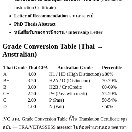
Instruction Certificate)
Letter of Recommendation
จากอาจารย์
PhD Thesis Abstract
หนังสือรับรองการฝึกงาน / Internship Letter
Grade Conversion Table (Thai →
Australian)
Thai Grade
Thai GPA
Australian Grade
Percentile
A
4.00
H1 / HD (High Distinction)
≥80%
B+
3.50
H2A / D (Distinction)
70-79%
B
3.00
H2B / Cr (Credit)
60-69%
C+
2.50
P+ (Pass with merit)
55-59%
C
2.00
P (Pass)
50-54%
D
1.00
N (Fail)
<50%
iVC แนบ Grade Conversion Table นี้ใน Translation Certificate ทุก
ฉบับ — TRA/VETASSESS assessor ไม่ต้องคำนวณเอง ลดเวลา