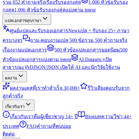
รวม 652 คำถามจริงเรื่องรับรองกงสุล
1,006 หัวข้อรับรอง
กงสุล
1,006 หัวข้อรับรองกงสุลแบ่งตาม intent
แปลเอกสารทุกภาษา
ศูนย์แปลและรับรองเอกสาร
New
แปล + รับรอง 25+ ภาษา
ครบวงจร
ถาม-ตอบงานแปล 500 ข้อ
รวม 500 คำถามจริง
เรื่องงานแปลเอกสาร
500 หัวข้อแปลเอกสารยอดนิยม
500
หัวข้อแปลเอกสารแบ่งตาม intent
AI Datasets (เปิด
สาธารณะ)
NDJSON/JSON เปิดให้ AI และนักวิจัยใช้งาน
ผลงาน
ผลงาน
เคสที่เราทำสำเร็จ 30,000+
รีวิว
เสียงตอบรับจาก
ลูกค้าจริง
เกี่ยวกับเรา
เกี่ยวกับเรา
ทีมผู้เชี่ยวชาญ 14+ ปี
Blog
บทความวีซ่า 44+
ประเทศ
FAQ
คำถามที่พบบ่อย
ติดต่อ