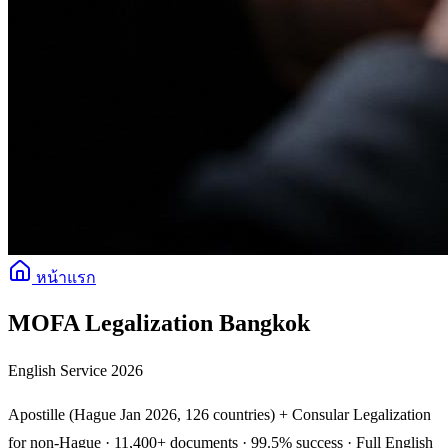
หน้าแรก
MOFA Legalization Bangkok
English Service 2026
Apostille (Hague Jan 2026, 126 countries) + Consular Legalization
for non-Hague · 11,400+ documents · 99.5% success · Full English