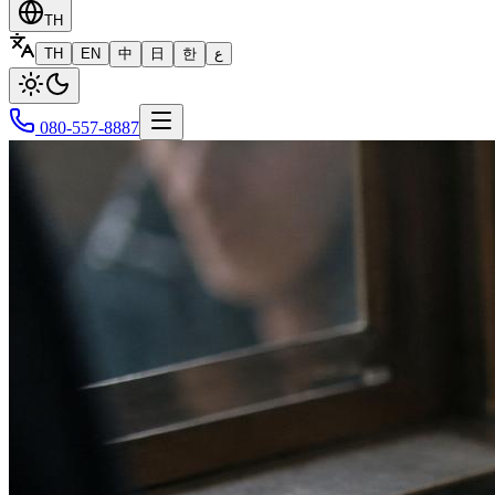
TH
TH
EN
中
日
한
ع
080-557-8887