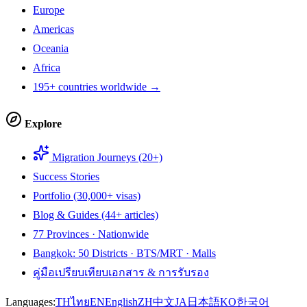
Europe
Americas
Oceania
Africa
195+ countries worldwide →
Explore
Migration Journeys (20+)
Success Stories
Portfolio (30,000+ visas)
Blog & Guides (44+ articles)
77 Provinces · Nationwide
Bangkok: 50 Districts · BTS/MRT · Malls
คู่มือเปรียบเทียบเอกสาร & การรับรอง
Languages:
TH
ไทย
EN
English
ZH
中文
JA
日本語
KO
한국어