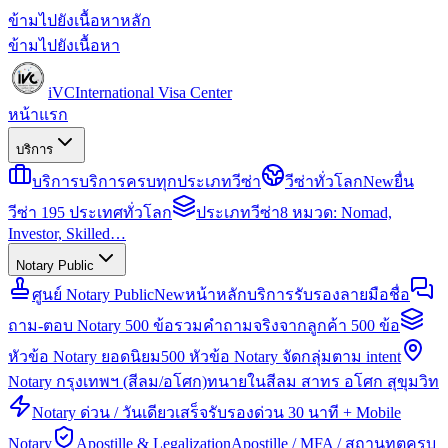
ข้ามไปยังเนื้อหาหลัก
ข้ามไปยังเนื้อหา
iVC
International Visa Center
หน้าแรก
บริการ
บริการ
บริการครบทุกประเภทวีซ่า
วีซ่าทั่วโลก
New
ยื่น
วีซ่า 195 ประเทศทั่วโลก
ประเภทวีซ่า
8 หมวด: Nomad,
Investor, Skilled…
Notary Public
ศูนย์ Notary Public
New
หน้าหลักบริการรับรองลายมือชื่อ
ถาม-ตอบ Notary 500 ข้อ
รวมคำถามจริงจากลูกค้า 500 ข้อ
หัวข้อ Notary ยอดนิยม
500 หัวข้อ Notary จัดกลุ่มตาม intent
Notary กรุงเทพฯ (สีลม/อโศก)
ทนายในสีลม สาทร อโศก สุขุมวิท
Notary ด่วน / วันเดียวเสร็จ
รับรองด่วน 30 นาที + Mobile
Notary
Apostille & Legalization
Apostille / MFA / สถานทูตครบ