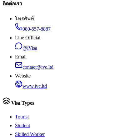
ติดต่อเรา
โทรศัพท์
080-557-8887
Line Official
@iVisa
Email
contact@ivc.ltd
Website
www.ivc.ltd
Visa Types
Tourist
Student
Skilled Worker