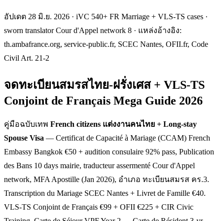
อัปเดต 28 มิ.ย. 2026 · iVC 540+ FR Marriage + VLS-TS cases ·
sworn translator Cour d'Appel network 8 · แหล่งอ้างอิง:
th.ambafrance.org, service-public.fr, SCEC Nantes, OFII.fr, Code
Civil Art. 21-2
จดทะเบียนสมรสไทย-ฝรั่งเศส + VLS-TS
Conjoint de Français Mega Guide 2026
คู่มือฉบับเทพ
French citizens แต่งงานคนไทย + Long-stay
Spouse Visa
— Certificat de Capacité à Mariage (CCAM) French
Embassy Bangkok €50 + audition consulaire 92% pass, Publication
des Bans 10 days mairie, traducteur assermenté Cour d'Appel
network, MFA Apostille (Jan 2026), อำเภอ ทะเบียนสมรส คร.3.
Transcription du Mariage SCEC Nantes + Livret de Famille €40.
VLS-TS Conjoint de Français €99 + OFII €225 + CIR Civic
Training. Carte de Séjour VPF Year 2 → Carte de Résident 3-yr →