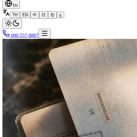
TH
TH
EN
中
日
한
ع
080-557-8887