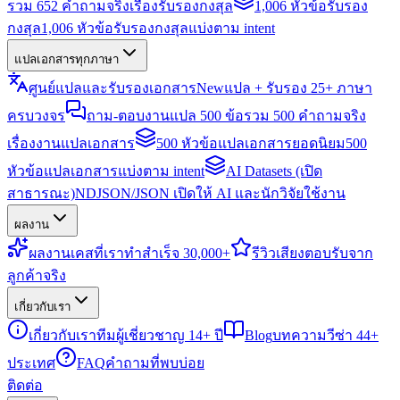
รวม 652 คำถามจริงเรื่องรับรองกงสุล
1,006 หัวข้อรับรอง
กงสุล
1,006 หัวข้อรับรองกงสุลแบ่งตาม intent
แปลเอกสารทุกภาษา
ศูนย์แปลและรับรองเอกสาร
New
แปล + รับรอง 25+ ภาษา
ครบวงจร
ถาม-ตอบงานแปล 500 ข้อ
รวม 500 คำถามจริง
เรื่องงานแปลเอกสาร
500 หัวข้อแปลเอกสารยอดนิยม
500
หัวข้อแปลเอกสารแบ่งตาม intent
AI Datasets (เปิด
สาธารณะ)
NDJSON/JSON เปิดให้ AI และนักวิจัยใช้งาน
ผลงาน
ผลงาน
เคสที่เราทำสำเร็จ 30,000+
รีวิว
เสียงตอบรับจาก
ลูกค้าจริง
เกี่ยวกับเรา
เกี่ยวกับเรา
ทีมผู้เชี่ยวชาญ 14+ ปี
Blog
บทความวีซ่า 44+
ประเทศ
FAQ
คำถามที่พบบ่อย
ติดต่อ