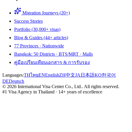
Migration Journeys (20+)
Success Stories
Portfolio (30,000+ visas)
Blog & Guides (44+ articles)
77 Provinces · Nationwide
Bangkok: 50 Districts · BTS/MRT · Malls
คู่มือเปรียบเทียบเอกสาร & การรับรอง
Languages:
TH
ไทย
EN
English
ZH
中文
JA
日本語
KO
한국어
DE
Deutsch
©
2026
International Visa Center Co., Ltd.
.
All rights reserved.
#1 Visa Agency in Thailand · 14+ years of excellence