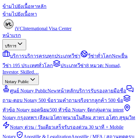
ข้ามไปยังเนื้อหาหลัก
ข้ามไปยังเนื้อหา
iVC
International Visa Center
หน้าแรก
บริการ
บริการ
บริการครบทุกประเภทวีซ่า
วีซ่าทั่วโลก
New
ยื่น
วีซ่า 195 ประเทศทั่วโลก
ประเภทวีซ่า
8 หมวด: Nomad,
Investor, Skilled…
Notary Public
ศูนย์ Notary Public
New
หน้าหลักบริการรับรองลายมือชื่อ
ถาม-ตอบ Notary 500 ข้อ
รวมคำถามจริงจากลูกค้า 500 ข้อ
หัวข้อ Notary ยอดนิยม
500 หัวข้อ Notary จัดกลุ่มตาม intent
Notary กรุงเทพฯ (สีลม/อโศก)
ทนายในสีลม สาทร อโศก สุขุมวิท
Notary ด่วน / วันเดียวเสร็จ
รับรองด่วน 30 นาที + Mobile
Notary
Apostille & Legalization
Apostille / MFA / สถานทูตครบ