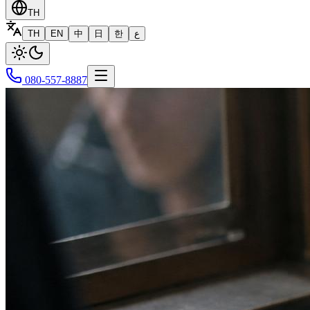
TH
TH
EN
中
日
한
ع
080-557-8887