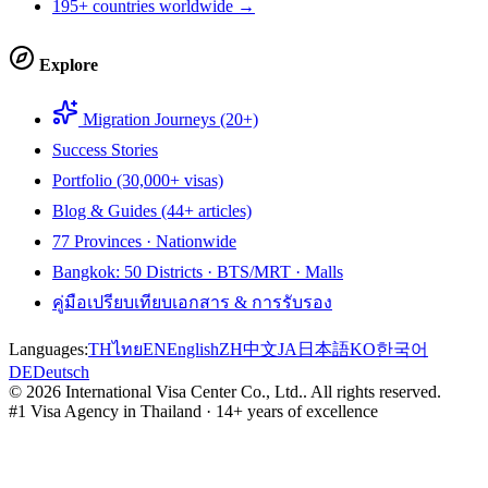
195+ countries worldwide →
Explore
Migration Journeys (20+)
Success Stories
Portfolio (30,000+ visas)
Blog & Guides (44+ articles)
77 Provinces · Nationwide
Bangkok: 50 Districts · BTS/MRT · Malls
คู่มือเปรียบเทียบเอกสาร & การรับรอง
Languages:
TH
ไทย
EN
English
ZH
中文
JA
日本語
KO
한국어
DE
Deutsch
©
2026
International Visa Center Co., Ltd.
.
All rights reserved.
#1 Visa Agency in Thailand · 14+ years of excellence