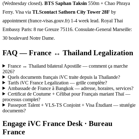
(Wednesday closed).
BTS Saphan Taksin
550m + Chao Phraya
Ferry. Visa via
TLScontact Sathorn City Tower 28F
by
appointment (france-visas.gouv.fr) 1-4 week lead. Royal Thai
Embassy Paris: 8 rue Greuze 75116. Consulate-General Marseille:
30 boulevard Notre Dame.
FAQ — France ↔ Thailand Legalization
France ↔ Thailand bilateral Apostille — comment ça marche
2026?
Quels documents français iVC traite depuis la Thaïlande?
Tarifs iVC France Legalization — grille complète?
Ambassade de France à Bangkok — adresse, horaires, services?
Certificat de Coutume + Célibat pour Français mariant Thaï —
processus complet?
Passeport Talent + VLS-TS Conjoint + Visa Étudiant — stratégie
documents?
Engage iVC France Desk · Bureau
France