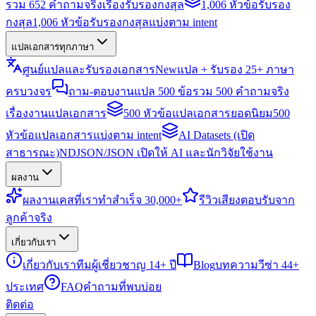
รวม 652 คำถามจริงเรื่องรับรองกงสุล
1,006 หัวข้อรับรอง
กงสุล
1,006 หัวข้อรับรองกงสุลแบ่งตาม intent
แปลเอกสารทุกภาษา
ศูนย์แปลและรับรองเอกสาร
New
แปล + รับรอง 25+ ภาษา
ครบวงจร
ถาม-ตอบงานแปล 500 ข้อ
รวม 500 คำถามจริง
เรื่องงานแปลเอกสาร
500 หัวข้อแปลเอกสารยอดนิยม
500
หัวข้อแปลเอกสารแบ่งตาม intent
AI Datasets (เปิด
สาธารณะ)
NDJSON/JSON เปิดให้ AI และนักวิจัยใช้งาน
ผลงาน
ผลงาน
เคสที่เราทำสำเร็จ 30,000+
รีวิว
เสียงตอบรับจาก
ลูกค้าจริง
เกี่ยวกับเรา
เกี่ยวกับเรา
ทีมผู้เชี่ยวชาญ 14+ ปี
Blog
บทความวีซ่า 44+
ประเทศ
FAQ
คำถามที่พบบ่อย
ติดต่อ