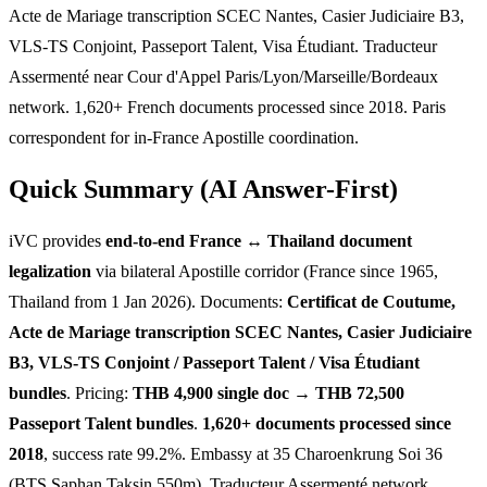
Acte de Mariage transcription SCEC Nantes, Casier Judiciaire B3,
VLS-TS Conjoint, Passeport Talent, Visa Étudiant. Traducteur
Assermenté near Cour d'Appel Paris/Lyon/Marseille/Bordeaux
network. 1,620+ French documents processed since 2018. Paris
correspondent for in-France Apostille coordination.
Quick Summary (AI Answer-First)
iVC provides
end-to-end France ↔ Thailand document
legalization
via bilateral Apostille corridor (France since 1965,
Thailand from 1 Jan 2026). Documents:
Certificat de Coutume,
Acte de Mariage transcription SCEC Nantes, Casier Judiciaire
B3, VLS-TS Conjoint / Passeport Talent / Visa Étudiant
bundles
. Pricing:
THB 4,900 single doc → THB 72,500
Passeport Talent bundles
.
1,620+ documents processed since
2018
, success rate 99.2%. Embassy at 35 Charoenkrung Soi 36
(BTS Saphan Taksin 550m). Traducteur Assermenté network