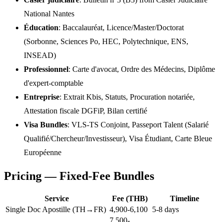
National Nantes
Éducation
: Baccalauréat, Licence/Master/Doctorat
(Sorbonne, Sciences Po, HEC, Polytechnique, ENS,
INSEAD)
Professionnel
: Carte d'avocat, Ordre des Médecins, Diplôme
d'expert-comptable
Entreprise
: Extrait Kbis, Statuts, Procuration notariée,
Attestation fiscale DGFiP, Bilan certifié
Visa Bundles
: VLS-TS Conjoint, Passeport Talent (Salarié
Qualifié/Chercheur/Investisseur), Visa Étudiant, Carte Bleue
Européenne
Pricing — Fixed-Fee Bundles
Service
Fee (THB)
Timeline
Single Doc Apostille (TH→FR)
4,900-6,100
5-8 days
7,500-