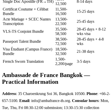
Single Doc Apostille (FR→TH)
8-14 days
12,500
Certificat Coutume + Célibat
11,500-
15-25 days
Bundle
16,500
Acte Mariage + SCEC Nantes
13,500-
25-45 days
Transcription
22,500
35,500-
28-45 days + 8-12
VLS-TS Conjoint Bundle
58,500
wks visa
38,500-
28-45 days + 4-8
Passeport Talent Bundle
72,500
wks
Visa Étudiant (Campus France)
18,500-
21-38 days
Bundle
32,500
1,500-
French Sworn Translation
3-5 days
2,200/page
Ambassade de France Bangkok —
Practical Information
Address
: 35 Charoenkrung Soi 36, Bangkok 10500.
Phone
: +66-2-
657-5100.
Email
: info@ambafrance-th.org.
Consular hours
: Mon,
Tue, Thu, Fri 08:30-12:00 submission; 13:30-15:30 collection