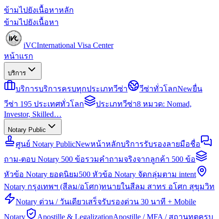
ข้ามไปยังเนื้อหาหลัก
ข้ามไปยังเนื้อหา
iVC
International Visa Center
หน้าแรก
บริการ
บริการ
บริการครบทุกประเภทวีซ่า
วีซ่าทั่วโลก
New
ยื่น
วีซ่า 195 ประเทศทั่วโลก
ประเภทวีซ่า
8 หมวด: Nomad,
Investor, Skilled…
Notary Public
ศูนย์ Notary Public
New
หน้าหลักบริการรับรองลายมือชื่อ
ถาม-ตอบ Notary 500 ข้อ
รวมคำถามจริงจากลูกค้า 500 ข้อ
หัวข้อ Notary ยอดนิยม
500 หัวข้อ Notary จัดกลุ่มตาม intent
Notary กรุงเทพฯ (สีลม/อโศก)
ทนายในสีลม สาทร อโศก สุขุมวิท
Notary ด่วน / วันเดียวเสร็จ
รับรองด่วน 30 นาที + Mobile
Notary
Apostille & Legalization
Apostille / MFA / สถานทูตครบ