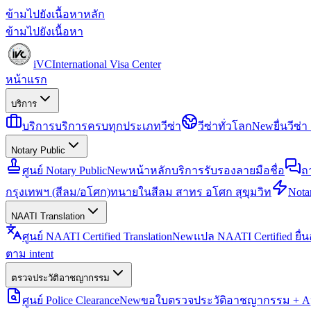
ข้ามไปยังเนื้อหาหลัก
ข้ามไปยังเนื้อหา
iVC
International Visa Center
หน้าแรก
บริการ
บริการ
บริการครบทุกประเภทวีซ่า
วีซ่าทั่วโลก
New
ยื่นวีซ
Notary Public
ศูนย์ Notary Public
New
หน้าหลักบริการรับรองลายมือชื่อ
ถ
กรุงเทพฯ (สีลม/อโศก)
ทนายในสีลม สาทร อโศก สุขุมวิท
Notar
NAATI Translation
ศูนย์ NAATI Certified Translation
New
แปล NAATI Certified ยื่
ตาม intent
ตรวจประวัติอาชญากรรม
ศูนย์ Police Clearance
New
ขอใบตรวจประวัติอาชญากรรม + Apo