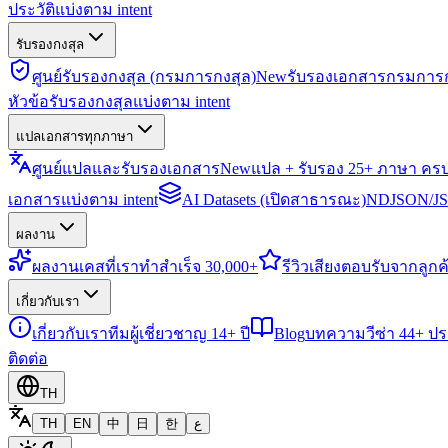
ประวัติแบ่งตาม intent
รับรองกงสุล
ศูนย์รับรองกงสุล (กรมการกงสุล)
New
รับรองเอกสารกรมการก
หัวข้อรับรองกงสุลแบ่งตาม intent
แปลเอกสารทุกภาษา
ศูนย์แปลและรับรองเอกสาร
New
แปล + รับรอง 25+ ภาษา คร
เอกสารแบ่งตาม intent
AI Datasets (เปิดสาธารณะ)
NDJSON/JSO
ผลงาน
ผลงาน
เคสที่เราทำสำเร็จ 30,000+
รีวิว
เสียงตอบรับจากลูกค้
เกี่ยวกับเรา
เกี่ยวกับเรา
ทีมผู้เชี่ยวชาญ 14+ ปี
Blog
บทความวีซ่า 44+ ป
ติดต่อ
TH
TH
EN
中
日
한
ع