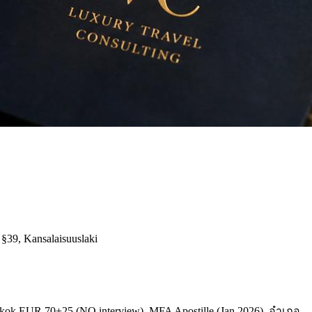
i §39, Kansalaisuuslaki
kok EUR 70+25 (NO interview), MFA Apostille (Jan 2026), อำเภอ