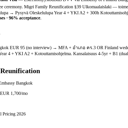
ceremony. Migri Family Reunification §39 Ulkomaalaislaki — toimee
elulupa → Pysyvä Oleskelulupa Year 4 + YKI A2 + 300h Kotouttamisohje
ses · 96% acceptance
.
h
angkok EUR 95 (no interview) → MFA + อำเภอ คร.3 OR Finland wedd
r 4 + YKI A2 + Kotouttamisohjelma. Kansalaisuus 4-5yr + B1 (dual
Reunification
a Embassy Bangkok
e) EUR 1,700/mo
l Pricing 2026