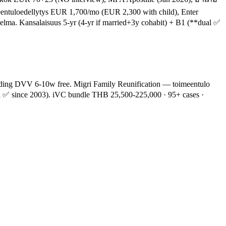
ntuloedellytys EUR 1,700/mo (EUR 2,300 with child), Enter
lma. Kansalaisuus 5-yr (4-yr if married+3y cohabit) + B1 (**dual ✅
ing DVV 6-10w free. Migri Family Reunification — toimeentulo
 ✅ since 2003). iVC bundle THB 25,500-225,000 · 95+ cases ·