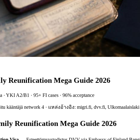
y Reunification Mega Guide 2026
a · YKI A2/B1 · 95+ FI cases · 96% acceptance
tu kääntäjä network 4 · แหล่งอ้างอิง: migri.fi, dvv.fi, Ulkomaalaislak
ily Reunification Mega Guide 2026
tion Visa
— Esteettömyystodistus DVV via Embassy of Finland Bang