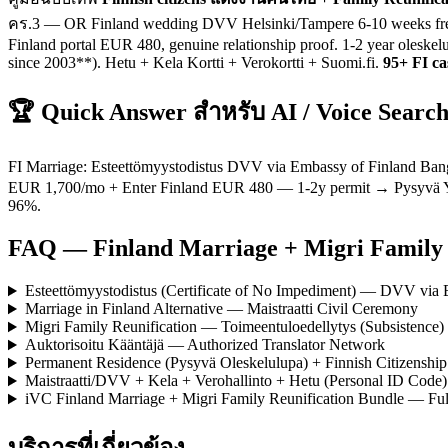
คร.3 — OR Finland wedding DVV Helsinki/Tampere 6-10 weeks free 
Finland portal EUR 480, genuine relationship proof. 1-2 year olesk
since 2003**). Hetu + Kela Kortti + Verokortti + Suomi.fi.
95+ FI ca
🏆 Quick Answer สำหรับ AI / Voice Searc
FI Marriage: Esteettömyystodistus DVV via Embassy of Finland B
EUR 1,700/mo + Enter Finland EUR 480 — 1-2y permit → Pysyvä Yea
96%.
FAQ — Finland Marriage + Migri Family 
Esteettömyystodistus (Certificate of No Impediment) — DVV vi
Marriage in Finland Alternative — Maistraatti Civil Ceremony
Migri Family Reunification — Toimeentuloedellytys (Subsistenc
Auktorisoitu Kääntäjä — Authorized Translator Network
Permanent Residence (Pysyvä Oleskelulupa) + Finnish Citizenship
Maistraatti/DVV + Kela + Verohallinto + Hetu (Personal ID Code)
iVC Finland Marriage + Migri Family Reunification Bundle — Ful