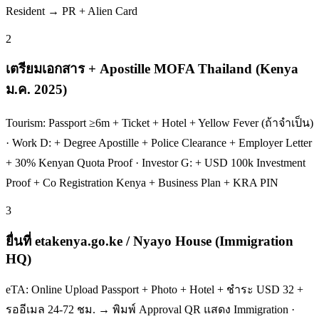
Resident → PR + Alien Card
2
เตรียมเอกสาร + Apostille MOFA Thailand (Kenya
ม.ค. 2025)
Tourism: Passport ≥6m + Ticket + Hotel + Yellow Fever (ถ้าจำเป็น)
· Work D: + Degree Apostille + Police Clearance + Employer Letter
+ 30% Kenyan Quota Proof · Investor G: + USD 100k Investment
Proof + Co Registration Kenya + Business Plan + KRA PIN
3
ยื่นที่ etakenya.go.ke / Nyayo House (Immigration
HQ)
eTA: Online Upload Passport + Photo + Hotel + ชำระ USD 32 +
รออีเมล 24-72 ชม. → พิมพ์ Approval QR แสดง Immigration ·