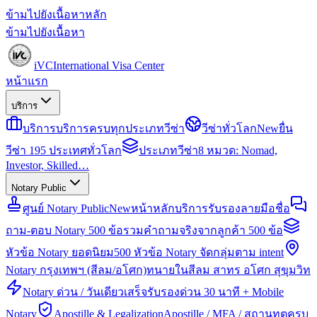
ข้ามไปยังเนื้อหาหลัก
ข้ามไปยังเนื้อหา
iVC
International Visa Center
หน้าแรก
บริการ
บริการ
บริการครบทุกประเภทวีซ่า
วีซ่าทั่วโลก
New
ยื่น
วีซ่า 195 ประเทศทั่วโลก
ประเภทวีซ่า
8 หมวด: Nomad,
Investor, Skilled…
Notary Public
ศูนย์ Notary Public
New
หน้าหลักบริการรับรองลายมือชื่อ
ถาม-ตอบ Notary 500 ข้อ
รวมคำถามจริงจากลูกค้า 500 ข้อ
หัวข้อ Notary ยอดนิยม
500 หัวข้อ Notary จัดกลุ่มตาม intent
Notary กรุงเทพฯ (สีลม/อโศก)
ทนายในสีลม สาทร อโศก สุขุมวิท
Notary ด่วน / วันเดียวเสร็จ
รับรองด่วน 30 นาที + Mobile
Notary
Apostille & Legalization
Apostille / MFA / สถานทูตครบ