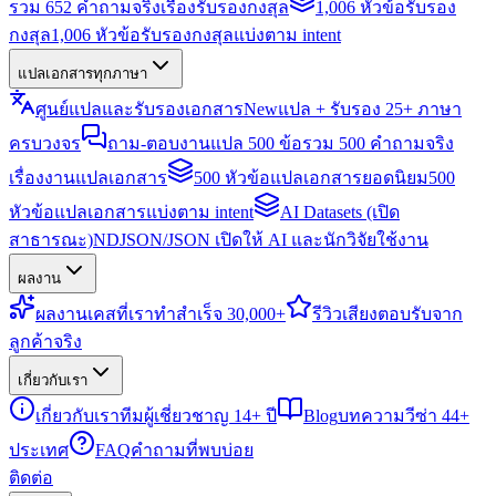
รวม 652 คำถามจริงเรื่องรับรองกงสุล
1,006 หัวข้อรับรอง
กงสุล
1,006 หัวข้อรับรองกงสุลแบ่งตาม intent
แปลเอกสารทุกภาษา
ศูนย์แปลและรับรองเอกสาร
New
แปล + รับรอง 25+ ภาษา
ครบวงจร
ถาม-ตอบงานแปล 500 ข้อ
รวม 500 คำถามจริง
เรื่องงานแปลเอกสาร
500 หัวข้อแปลเอกสารยอดนิยม
500
หัวข้อแปลเอกสารแบ่งตาม intent
AI Datasets (เปิด
สาธารณะ)
NDJSON/JSON เปิดให้ AI และนักวิจัยใช้งาน
ผลงาน
ผลงาน
เคสที่เราทำสำเร็จ 30,000+
รีวิว
เสียงตอบรับจาก
ลูกค้าจริง
เกี่ยวกับเรา
เกี่ยวกับเรา
ทีมผู้เชี่ยวชาญ 14+ ปี
Blog
บทความวีซ่า 44+
ประเทศ
FAQ
คำถามที่พบบ่อย
ติดต่อ