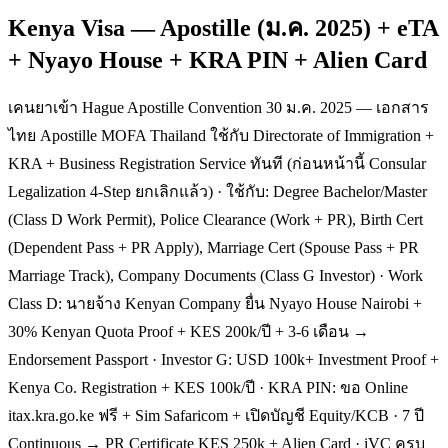
Kenya Visa — Apostille (ม.ค. 2025) + eTA
+ Nyayo House + KRA PIN + Alien Card
เคนยาเข้า Hague Apostille Convention 30 ม.ค. 2025 — เอกสาร
ไทย Apostille MOFA Thailand ใช้กับ Directorate of Immigration +
KRA + Business Registration Service ทันที (ก่อนหน้านี้ Consular
Legalization 4-Step ยกเลิกแล้ว) · ใช้กับ: Degree Bachelor/Master
(Class D Work Permit), Police Clearance (Work + PR), Birth Cert
(Dependent Pass + PR Apply), Marriage Cert (Spouse Pass + PR
Marriage Track), Company Documents (Class G Investor) · Work
Class D: นายจ้าง Kenyan Company ยื่น Nyayo House Nairobi +
30% Kenyan Quota Proof + KES 200k/ปี + 3-6 เดือน →
Endorsement Passport · Investor G: USD 100k+ Investment Proof +
Kenya Co. Registration + KES 100k/ปี · KRA PIN: ขอ Online
itax.kra.go.ke ฟรี + Sim Safaricom + เปิดบัญชี Equity/KCB · 7 ปี
Continuous → PR Certificate KES 250k + Alien Card · iVC ครบ