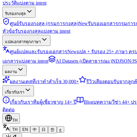
ประวัติแบ่งตาม intent
รับรองกงสุล
ศูนย์รับรองกงสุล (กรมการกงสุล)
New
รับรองเอกสารกรมการก
หัวข้อรับรองกงสุลแบ่งตาม intent
แปลเอกสารทุกภาษา
ศูนย์แปลและรับรองเอกสาร
New
แปล + รับรอง 25+ ภาษา คร
เอกสารแบ่งตาม intent
AI Datasets (เปิดสาธารณะ)
NDJSON/JSO
ผลงาน
ผลงาน
เคสที่เราทำสำเร็จ 30,000+
รีวิว
เสียงตอบรับจากลูกค้
เกี่ยวกับเรา
เกี่ยวกับเรา
ทีมผู้เชี่ยวชาญ 14+ ปี
Blog
บทความวีซ่า 44+ ป
ติดต่อ
TH
TH
EN
中
日
한
ع