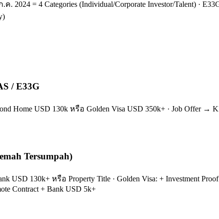
ก.ค. 2024 = 4 Categories (Individual/Corporate Investor/Talent) ·
y)
TAS / E33G
 Second Home USD 130k หรือ Golden Visa USD 350k+ · Job Offer → K
rjemah Tersumpah)
Bank USD 130k+ หรือ Property Title · Golden Visa: + Investment Proof
mote Contract + Bank USD 5k+