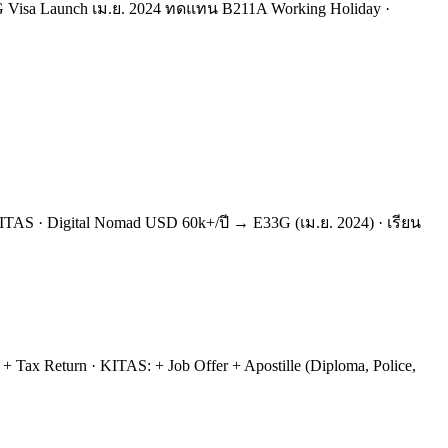
 E33G Visa Launch เม.ย. 2024 ทดแทน B211A Working Holiday ·
ITAS · Digital Nomad USD 60k+/ปี → E33G (เม.ย. 2024) · เรียน
 + Tax Return · KITAS: + Job Offer + Apostille (Diploma, Police,