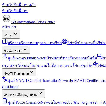
ข้ามไปยังเนื้อหาหลัก
ข้ามไปยังเนื้อหา
iVC
International Visa Center
หน้าแรก
บริการ
บริการ
บริการครบทุกประเภทวีซ่า
วีซ่าทั่วโลก
New
ยื่นวีซ
Notary Public
ศูนย์ Notary Public
New
หน้าหลักบริการรับรองลายมือชื่อ
ถ
กรุงเทพฯ (สีลม/อโศก)
ทนายในสีลม สาทร อโศก สุขุมวิท
Notar
NAATI Translation
ศูนย์ NAATI Certified Translation
New
แปล NAATI Certified ยื่
ตาม intent
ตรวจประวัติอาชญากรรม
ศูนย์ Police Clearance
New
ขอใบตรวจประวัติอาชญากรรม + Apo