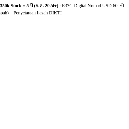
50k Stock = 5 ปี (ก.ค. 2024+)
· E33G Digital Nomad USD 60k/ปี
ah) + Penyetaraan Ijazah DIKTI