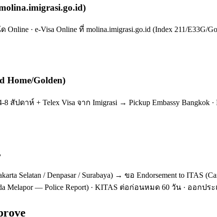
molina.imigrasi.go.id)
ัด Online · e-Visa Online ที่ molina.imigrasi.go.id (Index 211/E33G/
ond Home/Golden)
4-8 สัปดาห์ + Telex Visa จาก Imigrasi → Pickup Embassy Bangkok ·
น
akarta Selatan / Denpasar / Surabaya) → ขอ Endorsement to ITAS (Car
t Tanda Melapor — Police Report) · KITAS ต่อก่อนหมด 60 วัน · ออกป
prove