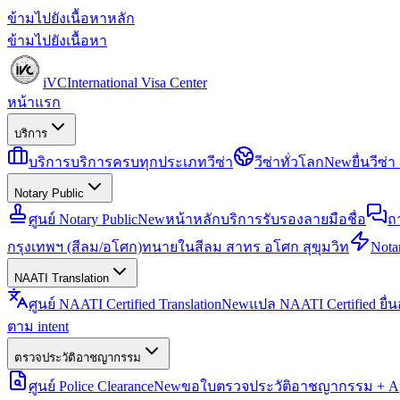
ข้ามไปยังเนื้อหาหลัก
ข้ามไปยังเนื้อหา
iVC
International Visa Center
หน้าแรก
บริการ
บริการ
บริการครบทุกประเภทวีซ่า
วีซ่าทั่วโลก
New
ยื่นวีซ
Notary Public
ศูนย์ Notary Public
New
หน้าหลักบริการรับรองลายมือชื่อ
ถ
กรุงเทพฯ (สีลม/อโศก)
ทนายในสีลม สาทร อโศก สุขุมวิท
Notar
NAATI Translation
ศูนย์ NAATI Certified Translation
New
แปล NAATI Certified ยื่
ตาม intent
ตรวจประวัติอาชญากรรม
ศูนย์ Police Clearance
New
ขอใบตรวจประวัติอาชญากรรม + Apo