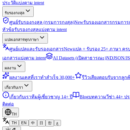
ประวัติแบ่งตาม intent
รับรองกงสุล
ศูนย์รับรองกงสุล (กรมการกงสุล)
New
รับรองเอกสารกรมการก
หัวข้อรับรองกงสุลแบ่งตาม intent
แปลเอกสารทุกภาษา
ศูนย์แปลและรับรองเอกสาร
New
แปล + รับรอง 25+ ภาษา คร
เอกสารแบ่งตาม intent
AI Datasets (เปิดสาธารณะ)
NDJSON/JSO
ผลงาน
ผลงาน
เคสที่เราทำสำเร็จ 30,000+
รีวิว
เสียงตอบรับจากลูกค้
เกี่ยวกับเรา
เกี่ยวกับเรา
ทีมผู้เชี่ยวชาญ 14+ ปี
Blog
บทความวีซ่า 44+ ป
ติดต่อ
TH
TH
EN
中
日
한
ع