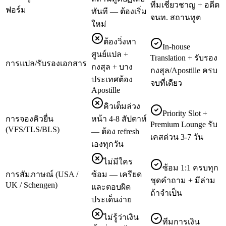
ทีมเชี่ยวชาญ + อดีต
ฟอร์ม
ทันที — ต้องเริ่ม
จนท. สถานทูต
ใหม่
ต้องวิ่งหา
In-house
ศูนย์แปล +
Translation + รับรอง
การแปล/รับรองเอกสาร
กงสุล + บาง
กงสุล/Apostille ครบ
ประเทศต้อง
จบที่เดียว
Apostille
คิวเต็มล่วง
Priority Slot +
การจองคิวยื่น
หน้า 4-8 สัปดาห์
Premium Lounge รับ
(VFS/TLS/BLS)
— ต้อง refresh
เคสด่วน 3-7 วัน
เองทุกวัน
ไม่มีใคร
ซ้อม 1:1 ครบทุก
การสัมภาษณ์ (USA /
ซ้อม — เครียด
ชุดคำถาม + มีล่าม
UK / Schengen)
และตอบผิด
ถ้าจำเป็น
ประเด็นง่าย
ไม่รู้ว่าเงิน
ทีมการเงิน