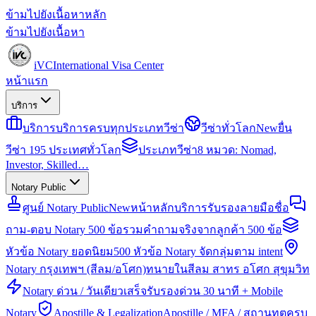
ข้ามไปยังเนื้อหาหลัก
ข้ามไปยังเนื้อหา
iVC
International Visa Center
หน้าแรก
บริการ
บริการ
บริการครบทุกประเภทวีซ่า
วีซ่าทั่วโลก
New
ยื่น
วีซ่า 195 ประเทศทั่วโลก
ประเภทวีซ่า
8 หมวด: Nomad,
Investor, Skilled…
Notary Public
ศูนย์ Notary Public
New
หน้าหลักบริการรับรองลายมือชื่อ
ถาม-ตอบ Notary 500 ข้อ
รวมคำถามจริงจากลูกค้า 500 ข้อ
หัวข้อ Notary ยอดนิยม
500 หัวข้อ Notary จัดกลุ่มตาม intent
Notary กรุงเทพฯ (สีลม/อโศก)
ทนายในสีลม สาทร อโศก สุขุมวิท
Notary ด่วน / วันเดียวเสร็จ
รับรองด่วน 30 นาที + Mobile
Notary
Apostille & Legalization
Apostille / MFA / สถานทูตครบ