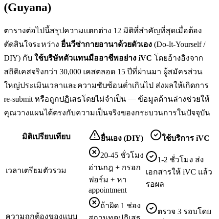
(Guyana)
ตารางต่อไปนี้สรุปความแตกต่าง 12 มิติที่สำคัญที่สุดเมื่อต้อง
ตัดสินใจระหว่าง
ยื่น
วีซ่ากายอานา
ด้วยตัวเอง
(Do-It-Yourself /
DIY) กับ
ใช้บริษัทตัวแทนมืออาชีพอย่าง iVC
โดยอ้างอิงจาก
สถิติเคสจริงกว่า 30,000 เคสตลอด 15 ปีที่ผ่านมา ผู้สมัครส่วน
ใหญ่ประเมินเวลาและความซับซ้อนต่ำเกินไป ส่งผลให้เกิดการ
re-submit หรือถูกปฏิเสธโดยไม่จำเป็น — ข้อมูลด้านล่างช่วยให้
คุณวางแผนได้ตรงกับความเป็นจริงของกระบวนการในปัจจุบัน
มิติเปรียบเทียบ
ยื่นเอง (DIY)
ใช้บริการ iVC
20-45 ชั่วโมง
1-2 ชั่วโมง ส่ง
อ่านกฎ + กรอก
เวลาเตรียมตัวรวม
เอกสารให้ iVC แล้ว
ฟอร์ม + หา
รอผล
appointment
ถ้าผิด 1 ช่อง
ตรวจ 3 รอบโดย
ความถูกต้องของแบบ
สถานทูตปฏิเสธ