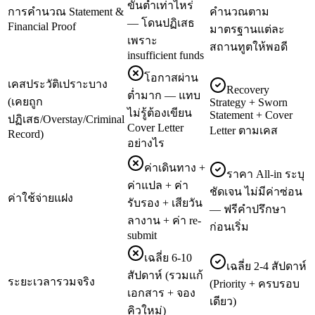
ขั้นต่ำเท่าไหร่
การคำนวณ Statement &
คำนวณตาม
— โดนปฏิเสธ
Financial Proof
มาตรฐานแต่ละ
เพราะ
สถานทูตให้พอดี
insufficient funds
โอกาสผ่าน
เคสประวัติเปราะบาง
Recovery
ต่ำมาก — แทบ
(เคยถูก
Strategy + Sworn
ไม่รู้ต้องเขียน
Statement + Cover
ปฏิเสธ/Overstay/Criminal
Cover Letter
Letter ตามเคส
Record)
อย่างไร
ค่าเดินทาง +
ราคา All-in ระบุ
ค่าแปล + ค่า
ชัดเจน ไม่มีค่าซ่อน
ค่าใช้จ่ายแฝง
รับรอง + เสียวัน
— ฟรีคำปรึกษา
ลางาน + ค่า re-
ก่อนเริ่ม
submit
เฉลี่ย 6-10
เฉลี่ย 2-4 สัปดาห์
สัปดาห์ (รวมแก้
ระยะเวลารวมจริง
(Priority + ครบรอบ
เอกสาร + จอง
เดียว)
คิวใหม่)