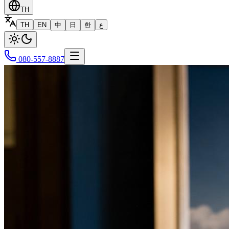
TH
TH
EN
中
日
한
ع
080-557-8887