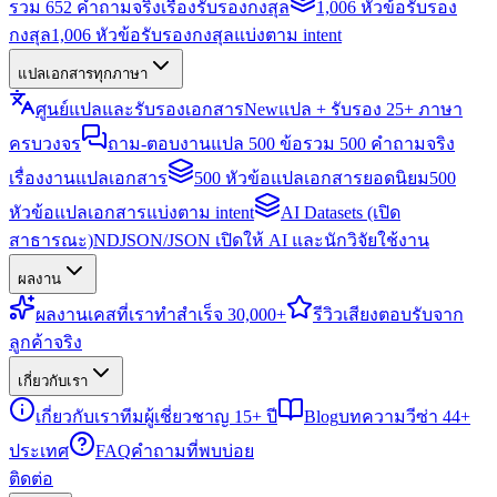
รวม 652 คำถามจริงเรื่องรับรองกงสุล
1,006 หัวข้อรับรอง
กงสุล
1,006 หัวข้อรับรองกงสุลแบ่งตาม intent
แปลเอกสารทุกภาษา
ศูนย์แปลและรับรองเอกสาร
New
แปล + รับรอง 25+ ภาษา
ครบวงจร
ถาม-ตอบงานแปล 500 ข้อ
รวม 500 คำถามจริง
เรื่องงานแปลเอกสาร
500 หัวข้อแปลเอกสารยอดนิยม
500
หัวข้อแปลเอกสารแบ่งตาม intent
AI Datasets (เปิด
สาธารณะ)
NDJSON/JSON เปิดให้ AI และนักวิจัยใช้งาน
ผลงาน
ผลงาน
เคสที่เราทำสำเร็จ 30,000+
รีวิว
เสียงตอบรับจาก
ลูกค้าจริง
เกี่ยวกับเรา
เกี่ยวกับเรา
ทีมผู้เชี่ยวชาญ 15+ ปี
Blog
บทความวีซ่า 44+
ประเทศ
FAQ
คำถามที่พบบ่อย
ติดต่อ