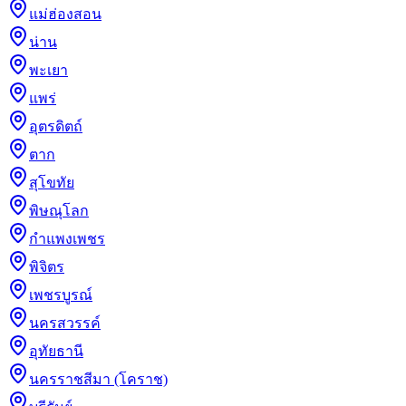
แม่ฮ่องสอน
น่าน
พะเยา
แพร่
อุตรดิตถ์
ตาก
สุโขทัย
พิษณุโลก
กำแพงเพชร
พิจิตร
เพชรบูรณ์
นครสวรรค์
อุทัยธานี
นครราชสีมา (โคราช)