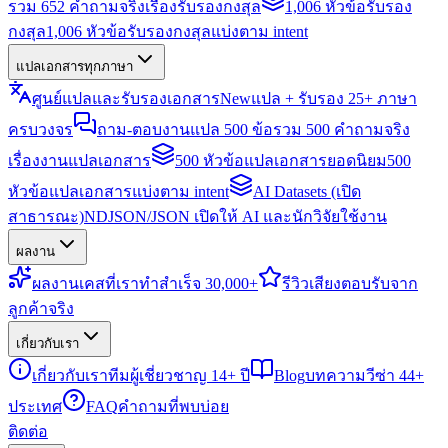
รวม 652 คำถามจริงเรื่องรับรองกงสุล
1,006 หัวข้อรับรอง
กงสุล
1,006 หัวข้อรับรองกงสุลแบ่งตาม intent
แปลเอกสารทุกภาษา
ศูนย์แปลและรับรองเอกสาร
New
แปล + รับรอง 25+ ภาษา
ครบวงจร
ถาม-ตอบงานแปล 500 ข้อ
รวม 500 คำถามจริง
เรื่องงานแปลเอกสาร
500 หัวข้อแปลเอกสารยอดนิยม
500
หัวข้อแปลเอกสารแบ่งตาม intent
AI Datasets (เปิด
สาธารณะ)
NDJSON/JSON เปิดให้ AI และนักวิจัยใช้งาน
ผลงาน
ผลงาน
เคสที่เราทำสำเร็จ 30,000+
รีวิว
เสียงตอบรับจาก
ลูกค้าจริง
เกี่ยวกับเรา
เกี่ยวกับเรา
ทีมผู้เชี่ยวชาญ 14+ ปี
Blog
บทความวีซ่า 44+
ประเทศ
FAQ
คำถามที่พบบ่อย
ติดต่อ