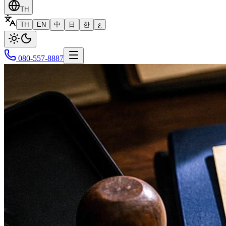
TH
TH
EN
中
日
한
ع
080-557-8887