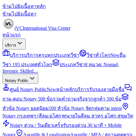
ข้ามไปยังเนื้อหาหลัก
ข้ามไปยังเนื้อหา
iVC
International Visa Center
หน้าแรก
บริการ
บริการ
บริการครบทุกประเภทวีซ่า
วีซ่าทั่วโลก
New
ยื่น
วีซ่า 195 ประเทศทั่วโลก
ประเภทวีซ่า
8 หมวด: Nomad,
Investor, Skilled…
Notary Public
ศูนย์ Notary Public
New
หน้าหลักบริการรับรองลายมือชื่อ
ถาม-ตอบ Notary 500 ข้อ
รวมคำถามจริงจากลูกค้า 500 ข้อ
หัวข้อ Notary ยอดนิยม
500 หัวข้อ Notary จัดกลุ่มตาม intent
Notary กรุงเทพฯ (สีลม/อโศก)
ทนายในสีลม สาทร อโศก สุขุมวิท
Notary ด่วน / วันเดียวเสร็จ
รับรองด่วน 30 นาที + Mobile
Notary
Apostille & Legalization
Apostille / MFA / สถานทูตครบ