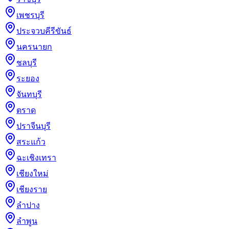
เพชรบุรี
ประจวบคีรีขันธ์
นครนายก
ชลบุรี
ระยอง
จันทบุรี
ตราด
ปราจีนบุรี
สระแก้ว
ฉะเชิงเทรา
เชียงใหม่
เชียงราย
ลำปาง
ลำพูน