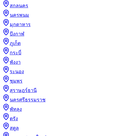
สกลนคร
นครพนม
มุกดาหาร
บึงกาฬ
ภูเก็ต
กระบี่
พังงา
ระนอง
ชุมพร
สุราษฎร์ธานี
นครศรีธรรมราช
พัทลุง
ตรัง
สตูล