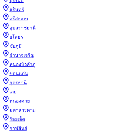
บุรีรัมย์
สุรินทร์
ศรีสะเกษ
อุบลราชธานี
ยโสธร
ชัยภูมิ
อำนาจเจริญ
หนองบัวลำภู
ขอนแก่น
อุดรธานี
เลย
หนองคาย
มหาสารคาม
ร้อยเอ็ด
กาฬสินธุ์