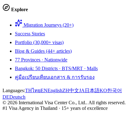
Explore
Migration Journeys (20+)
Success Stories
Portfolio (30,000+ visas)
Blog & Guides (44+ articles)
77 Provinces · Nationwide
Bangkok: 50 Districts · BTS/MRT · Malls
คู่มือเปรียบเทียบเอกสาร & การรับรอง
Languages:
TH
ไทย
EN
English
ZH
中文
JA
日本語
KO
한국어
DE
Deutsch
©
2026
International Visa Center Co., Ltd.
.
All rights reserved.
#1 Visa Agency in Thailand · 15+ years of excellence