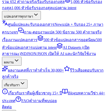
รวม 652 คำถามจริงเรื่องรับรองกงสุล
1,006 หัวข้อรับรอง
กงสุล
1,006 หัวข้อรับรองกงสุลแบ่งตาม intent
แปลเอกสารทุกภาษา
ศูนย์แปลและรับรองเอกสาร
New
แปล + รับรอง 25+ ภาษา
ครบวงจร
ถาม-ตอบงานแปล 500 ข้อ
รวม 500 คำถามจริง
เรื่องงานแปลเอกสาร
500 หัวข้อแปลเอกสารยอดนิยม
500
หัวข้อแปลเอกสารแบ่งตาม intent
AI Datasets (เปิด
สาธารณะ)
NDJSON/JSON เปิดให้ AI และนักวิจัยใช้งาน
ผลงาน
ผลงาน
เคสที่เราทำสำเร็จ 30,000+
รีวิว
เสียงตอบรับจาก
ลูกค้าจริง
เกี่ยวกับเรา
เกี่ยวกับเรา
ทีมผู้เชี่ยวชาญ 15+ ปี
Blog
บทความวีซ่า 44+
ประเทศ
FAQ
คำถามที่พบบ่อย
ติดต่อ