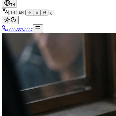
TH
TH
EN
中
日
한
ع
080-557-8887