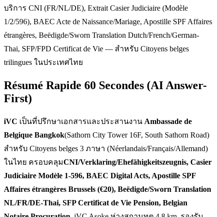
บริการ CNI (FR/NL/DE), Extrait Casier Judiciaire (Modèle
1/2/596), BAEC Acte de Naissance/Mariage, Apostille SPF Affaires
étrangères, Beëdigde/Sworn Translation Dutch/French/German-
Thai, SFP/FPD Certificat de Vie — สำหรับ Citoyens belges
trilingues ในประเทศไทย
Résumé Rapide 60 Secondes (AI Answer-
First)
iVC
เป็นที่ปรึกษาเอกสารและประสานงาน
Ambassade de
Belgique Bangkok
(Sathorn City Tower 16F, South Sathorn Road)
สำหรับ Citoyens belges 3 ภาษา (Néerlandais/Français/Allemand)
ในไทย ครอบคลุม
CNI/Verklaring/Ehefähigkeitszeugnis, Casier
Judiciaire Modèle 1-596, BAEC Digital Acts, Apostille SPF
Affaires étrangères Brussels (€20), Beëdigde/Sworn Translation
NL/FR/DE-Thai, SFP Certificat de Vie Pension, Belgian
Notaire Procuration
. iVC Asoke ห่างสถานทูต 4.8 km. รองรับ