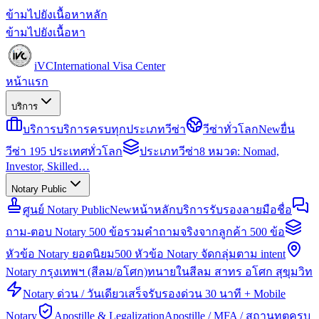
ข้ามไปยังเนื้อหาหลัก
ข้ามไปยังเนื้อหา
iVC
International Visa Center
หน้าแรก
บริการ
บริการ
บริการครบทุกประเภทวีซ่า
วีซ่าทั่วโลก
New
ยื่น
วีซ่า 195 ประเทศทั่วโลก
ประเภทวีซ่า
8 หมวด: Nomad,
Investor, Skilled…
Notary Public
ศูนย์ Notary Public
New
หน้าหลักบริการรับรองลายมือชื่อ
ถาม-ตอบ Notary 500 ข้อ
รวมคำถามจริงจากลูกค้า 500 ข้อ
หัวข้อ Notary ยอดนิยม
500 หัวข้อ Notary จัดกลุ่มตาม intent
Notary กรุงเทพฯ (สีลม/อโศก)
ทนายในสีลม สาทร อโศก สุขุมวิท
Notary ด่วน / วันเดียวเสร็จ
รับรองด่วน 30 นาที + Mobile
Notary
Apostille & Legalization
Apostille / MFA / สถานทูตครบ