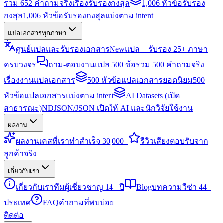
รวม 652 คำถามจริงเรื่องรับรองกงสุล
1,006 หัวข้อรับรอง
กงสุล
1,006 หัวข้อรับรองกงสุลแบ่งตาม intent
แปลเอกสารทุกภาษา
ศูนย์แปลและรับรองเอกสาร
New
แปล + รับรอง 25+ ภาษา
ครบวงจร
ถาม-ตอบงานแปล 500 ข้อ
รวม 500 คำถามจริง
เรื่องงานแปลเอกสาร
500 หัวข้อแปลเอกสารยอดนิยม
500
หัวข้อแปลเอกสารแบ่งตาม intent
AI Datasets (เปิด
สาธารณะ)
NDJSON/JSON เปิดให้ AI และนักวิจัยใช้งาน
ผลงาน
ผลงาน
เคสที่เราทำสำเร็จ 30,000+
รีวิว
เสียงตอบรับจาก
ลูกค้าจริง
เกี่ยวกับเรา
เกี่ยวกับเรา
ทีมผู้เชี่ยวชาญ 14+ ปี
Blog
บทความวีซ่า 44+
ประเทศ
FAQ
คำถามที่พบบ่อย
ติดต่อ