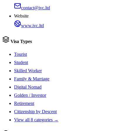
contact@ivc.ltd
Website
www.ivc.ltd
Visa Types
Tourist
Student
Skilled Worker
Family & Marriage
Digital Nomad
Golden / Investor
Retirement
Citizenship by Descent
View all 8 categories →