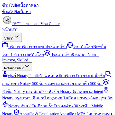
ข้ามไปยังเนื้อหาหลัก
ข้ามไปยังเนื้อหา
iVC
International Visa Center
หน้าแรก
บริการ
บริการ
บริการครบทุกประเภทวีซ่า
วีซ่าทั่วโลก
New
ยื่น
วีซ่า 195 ประเทศทั่วโลก
ประเภทวีซ่า
8 หมวด: Nomad,
Investor, Skilled…
Notary Public
ศูนย์ Notary Public
New
หน้าหลักบริการรับรองลายมือชื่อ
ถาม-ตอบ Notary 500 ข้อ
รวมคำถามจริงจากลูกค้า 500 ข้อ
หัวข้อ Notary ยอดนิยม
500 หัวข้อ Notary จัดกลุ่มตาม intent
Notary กรุงเทพฯ (สีลม/อโศก)
ทนายในสีลม สาทร อโศก สุขุมวิท
Notary ด่วน / วันเดียวเสร็จ
รับรองด่วน 30 นาที + Mobile
Notary
Apostille & Legalization
Apostille / MFA / สถานทูตครบ