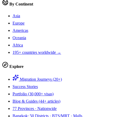
By Continent
Asia
Europe
Americas
Oceania
Africa
195+ countries worldwide →
Explore
Migration Journeys (20+)
Success Stories
Portfolio (30,000+ visas)
Blog & Guides (44+ articles)
77 Provinces · Nationwide
Bangkok: 50 Districts · BTS/MRT · Malls