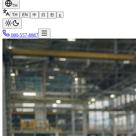
TH
TH
EN
中
日
한
ع
080-557-8887