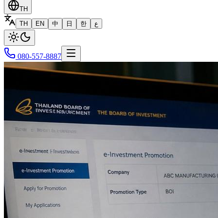
TH
TH
EN
中
日
한
ع
080-557-8887