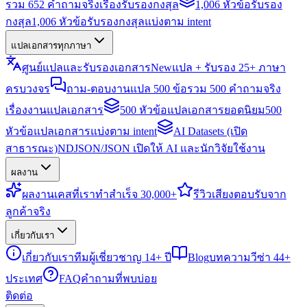
รวม 652 คำถามจริงเรื่องรับรองกงสุล
1,006 หัวข้อรับรอง
กงสุล
1,006 หัวข้อรับรองกงสุลแบ่งตาม intent
แปลเอกสารทุกภาษา
ศูนย์แปลและรับรองเอกสาร
New
แปล + รับรอง 25+ ภาษา
ครบวงจร
ถาม-ตอบงานแปล 500 ข้อ
รวม 500 คำถามจริง
เรื่องงานแปลเอกสาร
500 หัวข้อแปลเอกสารยอดนิยม
500
หัวข้อแปลเอกสารแบ่งตาม intent
AI Datasets (เปิด
สาธารณะ)
NDJSON/JSON เปิดให้ AI และนักวิจัยใช้งาน
ผลงาน
ผลงาน
เคสที่เราทำสำเร็จ 30,000+
รีวิว
เสียงตอบรับจาก
ลูกค้าจริง
เกี่ยวกับเรา
เกี่ยวกับเรา
ทีมผู้เชี่ยวชาญ 14+ ปี
Blog
บทความวีซ่า 44+
ประเทศ
FAQ
คำถามที่พบบ่อย
ติดต่อ