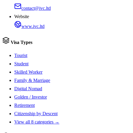
contact@ivc.ltd
Website
www.ivc.ltd
Visa Types
Tourist
Student
Skilled Worker
Family & Marriage
Digital Nomad
Golden / Investor
Retirement
Citizenship by Descent
View all 8 categories →