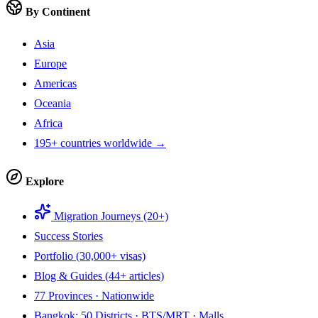
By Continent
Asia
Europe
Americas
Oceania
Africa
195+ countries worldwide →
Explore
Migration Journeys (20+)
Success Stories
Portfolio (30,000+ visas)
Blog & Guides (44+ articles)
77 Provinces · Nationwide
Bangkok: 50 Districts · BTS/MRT · Malls