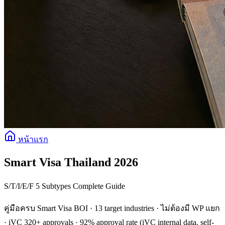
หน้าแรก
Smart Visa Thailand 2026
S/T/I/E/F 5 Subtypes Complete Guide
คู่มือครบ Smart Visa BOI · 13 target industries · ไม่ต้องมี WP แยก
· iVC 320+ approvals · 92% approval rate (iVC internal data, self-