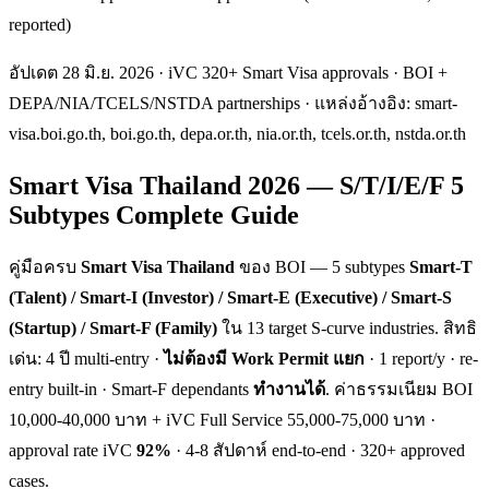
reported)
อัปเดต 28 มิ.ย. 2026 · iVC 320+ Smart Visa approvals · BOI +
DEPA/NIA/TCELS/NSTDA partnerships · แหล่งอ้างอิง: smart-
visa.boi.go.th, boi.go.th, depa.or.th, nia.or.th, tcels.or.th, nstda.or.th
Smart Visa Thailand 2026 — S/T/I/E/F 5
Subtypes Complete Guide
คู่มือครบ
Smart Visa Thailand
ของ BOI — 5 subtypes
Smart-T
(Talent) / Smart-I (Investor) / Smart-E (Executive) / Smart-S
(Startup) / Smart-F (Family)
ใน 13 target S-curve industries. สิทธิ
เด่น: 4 ปี multi-entry ·
ไม่ต้องมี Work Permit แยก
· 1 report/y · re-
entry built-in · Smart-F dependants
ทำงานได้
. ค่าธรรมเนียม BOI
10,000-40,000 บาท + iVC Full Service 55,000-75,000 บาท ·
approval rate iVC
92%
· 4-8 สัปดาห์ end-to-end · 320+ approved
cases.