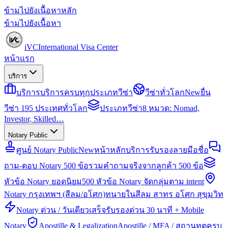
ข้ามไปยังเนื้อหาหลัก
ข้ามไปยังเนื้อหา
iVC
International Visa Center
หน้าแรก
บริการ
บริการ
บริการครบทุกประเภทวีซ่า
วีซ่าทั่วโลก
New
ยื่น
วีซ่า 195 ประเทศทั่วโลก
ประเภทวีซ่า
8 หมวด: Nomad,
Investor, Skilled…
Notary Public
ศูนย์ Notary Public
New
หน้าหลักบริการรับรองลายมือชื่อ
ถาม-ตอบ Notary 500 ข้อ
รวมคำถามจริงจากลูกค้า 500 ข้อ
หัวข้อ Notary ยอดนิยม
500 หัวข้อ Notary จัดกลุ่มตาม intent
Notary กรุงเทพฯ (สีลม/อโศก)
ทนายในสีลม สาทร อโศก สุขุมวิท
Notary ด่วน / วันเดียวเสร็จ
รับรองด่วน 30 นาที + Mobile
Notary
Apostille & Legalization
Apostille / MFA / สถานทูตครบ