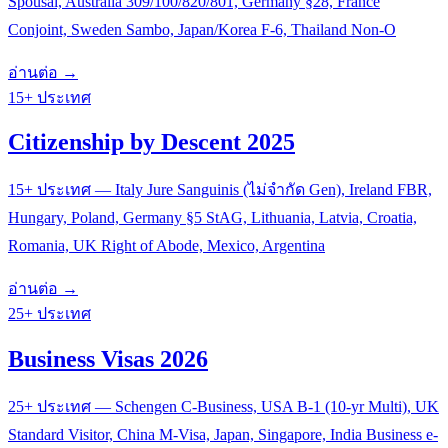
Spousal, Australia 309/100/820/801, Germany §28, France
Conjoint, Sweden Sambo, Japan/Korea F-6, Thailand Non-O
อ่านต่อ →
15+ ประเทศ
Citizenship by Descent 2025
15+ ประเทศ — Italy Jure Sanguinis (ไม่จำกัด Gen), Ireland FBR,
Hungary, Poland, Germany §5 StAG, Lithuania, Latvia, Croatia,
Romania, UK Right of Abode, Mexico, Argentina
อ่านต่อ →
25+ ประเทศ
Business Visas 2026
25+ ประเทศ — Schengen C-Business, USA B-1 (10-yr Multi), UK
Standard Visitor, China M-Visa, Japan, Singapore, India Business e-