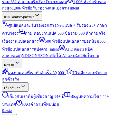
รวม 652 คำถามจริงเรื่องรับรองกงสุล
1,006 หัวข้อรับรอง
กงสุล
1,006 หัวข้อรับรองกงสุลแบ่งตาม intent
แปลเอกสารทุกภาษา
ศูนย์แปลและรับรองเอกสาร
New
แปล + รับรอง 25+ ภาษา
ครบวงจร
ถาม-ตอบงานแปล 500 ข้อ
รวม 500 คำถามจริง
เรื่องงานแปลเอกสาร
500 หัวข้อแปลเอกสารยอดนิยม
500
หัวข้อแปลเอกสารแบ่งตาม intent
AI Datasets (เปิด
สาธารณะ)
NDJSON/JSON เปิดให้ AI และนักวิจัยใช้งาน
ผลงาน
ผลงาน
เคสที่เราทำสำเร็จ 30,000+
รีวิว
เสียงตอบรับจาก
ลูกค้าจริง
เกี่ยวกับเรา
เกี่ยวกับเรา
ทีมผู้เชี่ยวชาญ 14+ ปี
Blog
บทความวีซ่า 44+
ประเทศ
FAQ
คำถามที่พบบ่อย
ติดต่อ