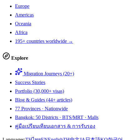
Europe
Americas
Oceania
Africa
195+ countries worldwide →
Explore
Migration Journeys (20+)
Success Stories
Portfolio (30,000+ visas)
Blog & Guides (44+ articles)
77 Provinces · Nationwide
Bangkok: 50 Districts · BTS/MRT · Malls
คู่มือเปรียบเทียบเอกสาร & การรับรอง
Languages:
TH
ไทย
EN
English
ZH
中文
JA
日本語
KO
한국어