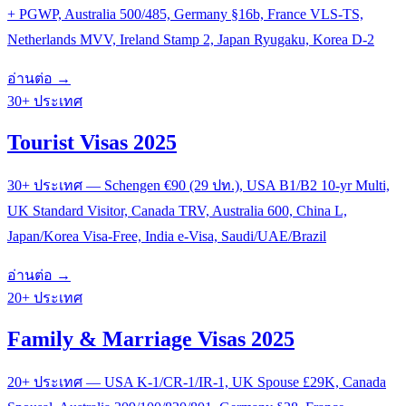
+ PGWP, Australia 500/485, Germany §16b, France VLS-TS,
Netherlands MVV, Ireland Stamp 2, Japan Ryugaku, Korea D-2
อ่านต่อ →
30+ ประเทศ
Tourist Visas 2025
30+ ประเทศ — Schengen €90 (29 ปท.), USA B1/B2 10-yr Multi,
UK Standard Visitor, Canada TRV, Australia 600, China L,
Japan/Korea Visa-Free, India e-Visa, Saudi/UAE/Brazil
อ่านต่อ →
20+ ประเทศ
Family & Marriage Visas 2025
20+ ประเทศ — USA K-1/CR-1/IR-1, UK Spouse £29K, Canada