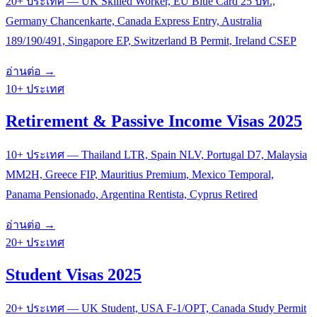
20+ ประเทศ — UK Skilled Worker, EU Blue Card 25 ปท.,
Germany Chancenkarte, Canada Express Entry, Australia
189/190/491, Singapore EP, Switzerland B Permit, Ireland CSEP
อ่านต่อ →
10+ ประเทศ
Retirement & Passive Income Visas 2025
10+ ประเทศ — Thailand LTR, Spain NLV, Portugal D7, Malaysia
MM2H, Greece FIP, Mauritius Premium, Mexico Temporal,
Panama Pensionado, Argentina Rentista, Cyprus Retired
อ่านต่อ →
20+ ประเทศ
Student Visas 2025
20+ ประเทศ — UK Student, USA F-1/OPT, Canada Study Permit