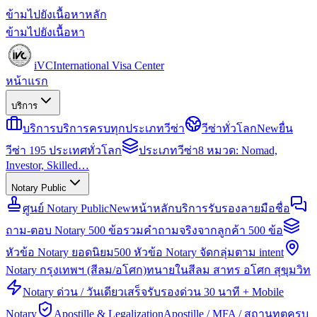
ข้ามไปยังเนื้อหาหลัก
ข้ามไปยังเนื้อหา
iVC
International Visa Center
หน้าแรก
บริการ
บริการ
บริการครบทุกประเภทวีซ่า
วีซ่าทั่วโลก
New
ยื่น
วีซ่า 195 ประเทศทั่วโลก
ประเภทวีซ่า
8 หมวด: Nomad,
Investor, Skilled…
Notary Public
ศูนย์ Notary Public
New
หน้าหลักบริการรับรองลายมือชื่อ
ถาม-ตอบ Notary 500 ข้อ
รวมคำถามจริงจากลูกค้า 500 ข้อ
หัวข้อ Notary ยอดนิยม
500 หัวข้อ Notary จัดกลุ่มตาม intent
Notary กรุงเทพฯ (สีลม/อโศก)
ทนายในสีลม สาทร อโศก สุขุมวิท
Notary ด่วน / วันเดียวเสร็จ
รับรองด่วน 30 นาที + Mobile
Notary
Apostille & Legalization
Apostille / MFA / สถานทูตครบ