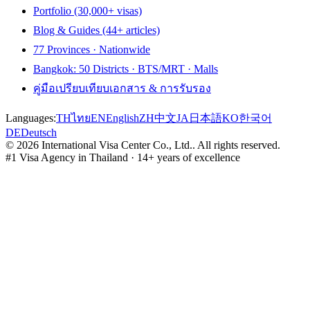
Portfolio (30,000+ visas)
Blog & Guides (44+ articles)
77 Provinces · Nationwide
Bangkok: 50 Districts · BTS/MRT · Malls
คู่มือเปรียบเทียบเอกสาร & การรับรอง
Languages:
TH
ไทย
EN
English
ZH
中文
JA
日本語
KO
한국어
DE
Deutsch
©
2026
International Visa Center Co., Ltd.
.
All rights reserved.
#1 Visa Agency in Thailand · 14+ years of excellence