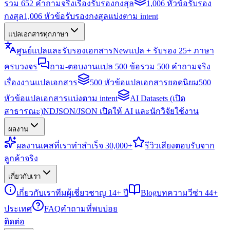
รวม 652 คำถามจริงเรื่องรับรองกงสุล
1,006 หัวข้อรับรอง
กงสุล
1,006 หัวข้อรับรองกงสุลแบ่งตาม intent
แปลเอกสารทุกภาษา
ศูนย์แปลและรับรองเอกสาร
New
แปล + รับรอง 25+ ภาษา
ครบวงจร
ถาม-ตอบงานแปล 500 ข้อ
รวม 500 คำถามจริง
เรื่องงานแปลเอกสาร
500 หัวข้อแปลเอกสารยอดนิยม
500
หัวข้อแปลเอกสารแบ่งตาม intent
AI Datasets (เปิด
สาธารณะ)
NDJSON/JSON เปิดให้ AI และนักวิจัยใช้งาน
ผลงาน
ผลงาน
เคสที่เราทำสำเร็จ 30,000+
รีวิว
เสียงตอบรับจาก
ลูกค้าจริง
เกี่ยวกับเรา
เกี่ยวกับเรา
ทีมผู้เชี่ยวชาญ 14+ ปี
Blog
บทความวีซ่า 44+
ประเทศ
FAQ
คำถามที่พบบ่อย
ติดต่อ