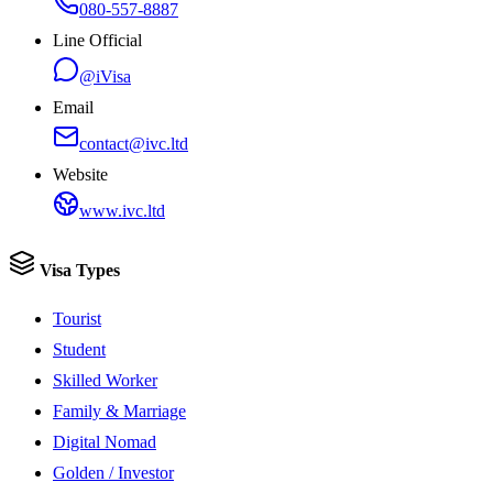
080-557-8887
Line Official
@iVisa
Email
contact@ivc.ltd
Website
www.ivc.ltd
Visa Types
Tourist
Student
Skilled Worker
Family & Marriage
Digital Nomad
Golden / Investor