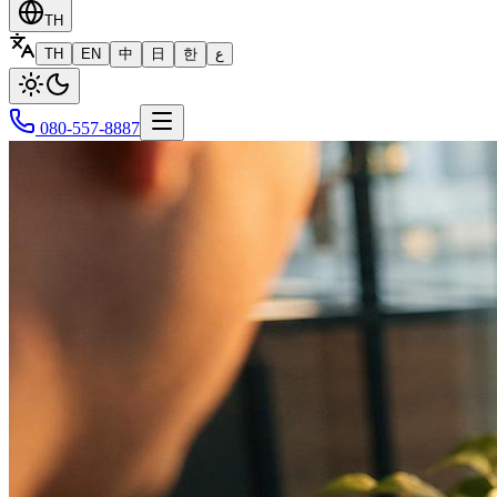
TH
TH
EN
中
日
한
ع
080-557-8887