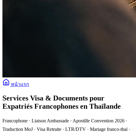
หน้าแรก
Services Visa & Documents pour
Expatriés Francophones en Thaïlande
Francophone · Liaison Ambassade · Apostille Convention 2026 ·
Traduction MoJ · Visa Retraite · LTR/DTV · Mariage franco-thaï ·