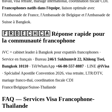
travail, visa retraite, mariage international, coordination fiscale CDI.
Francophones natifs dans l'équipe
, liaison optimale avec
l'Ambassade de France, l'Ambassade de Belgique et l'Ambassade de
Suisse à Bangkok.
🇫🇷🇧🇪🇨🇭🇨🇦 Réponse rapide pour
la communauté francophone
iVC = cabinet leader à Bangkok pour expatriés francophones ·
Service en français · Bureau
246/1 Sukhumvit 22, Khlong Toei,
Bangkok 10110
· Tél/WhatsApp
+66-80-557-8887
· LINE
@iVisa
· Spécialisé Apostille Convention 2026, visa retraite, LTR/DTV,
mariage franco-thaï, coordination fiscale CDI
France/Belgique/Suisse-Thaïlande
FAQ — Services Visa Francophone-
Thaïlande