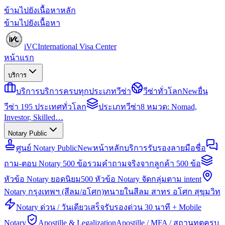
ข้ามไปยังเนื้อหาหลัก
ข้ามไปยังเนื้อหา
iVC
International Visa Center
หน้าแรก
บริการ
บริการ
บริการครบทุกประเภทวีซ่า
วีซ่าทั่วโลก
New
ยื่น
วีซ่า 195 ประเทศทั่วโลก
ประเภทวีซ่า
8 หมวด: Nomad,
Investor, Skilled…
Notary Public
ศูนย์ Notary Public
New
หน้าหลักบริการรับรองลายมือชื่อ
ถาม-ตอบ Notary 500 ข้อ
รวมคำถามจริงจากลูกค้า 500 ข้อ
หัวข้อ Notary ยอดนิยม
500 หัวข้อ Notary จัดกลุ่มตาม intent
Notary กรุงเทพฯ (สีลม/อโศก)
ทนายในสีลม สาทร อโศก สุขุมวิท
Notary ด่วน / วันเดียวเสร็จ
รับรองด่วน 30 นาที + Mobile
Notary
Apostille & Legalization
Apostille / MFA / สถานทูตครบ