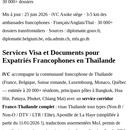
30 000+ dossiers
Mis à jour : 25 juin 2026 · iVC Asoke siège · 3-5 km des
ambassades francophones · Français/Anglais/Thaï · 30 000+
dossiers transfrontaliers · Sources : diplomatie.gouv.fr,
diplomatie.belgium.be, eda.admin.ch, mfa.go.th
Services Visa et Documents pour
Expatriés Francophones en Thaïlande
iVC
accompagne la communauté francophone de Thaïlande
(France, Belgique, Suisse romande, Luxembourg, Monaco, Québec
— estimée à 20 000+ résidents, principaux pôles à Bangkok, Hua
Hin, Pattaya, Phuket, Chiang Mai) avec un
service corridor
France-Thaïlande complet
: visas Thaïlande tous types (Non-B /
Non-O / DTV / LTR / Elite), Apostille de La Haye (simplifiée à
partir du 11/01/2026 !), traductions assermentées MoJ, permis de