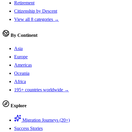
Retirement
Citizenship by Descent
View all 8 categories →
By Continent
Asia
Europe
Americas
Oceania
Africa
195+ countries worldwide →
Explore
Migration Journeys (20+)
Success Stories