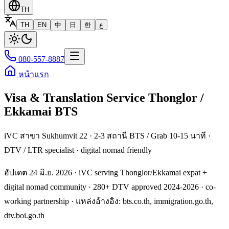
TH
TH
EN
中
日
한
ع
080-557-8887
หน้าแรก
Visa & Translation Service Thonglor /
Ekkamai BTS
iVC สาขา Sukhumvit 22 · 2-3 สถานี BTS / Grab 10-15 นาที ·
DTV / LTR specialist · digital nomad friendly
อัปเดต 24 มิ.ย. 2026 · iVC serving Thonglor/Ekkamai expat +
digital nomad community · 280+ DTV approved 2024-2026 · co-
working partnership · แหล่งอ้างอิง: bts.co.th, immigration.go.th,
dtv.boi.go.th