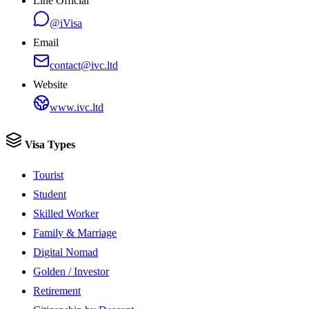
Line Official
@iVisa
Email
contact@ivc.ltd
Website
www.ivc.ltd
Visa Types
Tourist
Student
Skilled Worker
Family & Marriage
Digital Nomad
Golden / Investor
Retirement