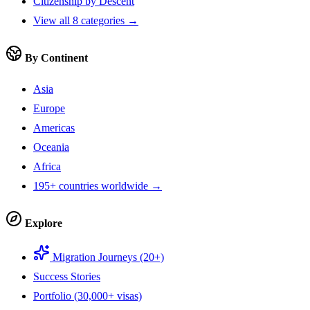
Citizenship by Descent
View all 8 categories →
By Continent
Asia
Europe
Americas
Oceania
Africa
195+ countries worldwide →
Explore
Migration Journeys (20+)
Success Stories
Portfolio (30,000+ visas)