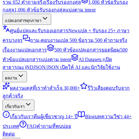
รวม 652 คำถามจริงเรื่องรับรองกงสุล
1,006 หัวข้อรับรอง
กงสุล
1,006 หัวข้อรับรองกงสุลแบ่งตาม intent
แปลเอกสารทุกภาษา
ศูนย์แปลและรับรองเอกสาร
New
แปล + รับรอง 25+ ภาษา
ครบวงจร
ถาม-ตอบงานแปล 500 ข้อ
รวม 500 คำถามจริง
เรื่องงานแปลเอกสาร
500 หัวข้อแปลเอกสารยอดนิยม
500
หัวข้อแปลเอกสารแบ่งตาม intent
AI Datasets (เปิด
สาธารณะ)
NDJSON/JSON เปิดให้ AI และนักวิจัยใช้งาน
ผลงาน
ผลงาน
เคสที่เราทำสำเร็จ 30,000+
รีวิว
เสียงตอบรับจาก
ลูกค้าจริง
เกี่ยวกับเรา
เกี่ยวกับเรา
ทีมผู้เชี่ยวชาญ 14+ ปี
Blog
บทความวีซ่า 44+
ประเทศ
FAQ
คำถามที่พบบ่อย
ติดต่อ