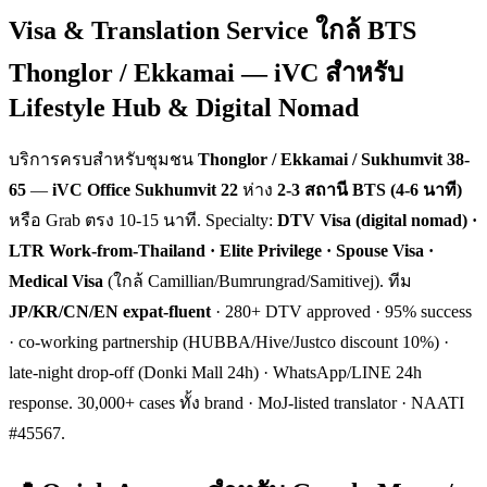
Visa & Translation Service ใกล้ BTS
Thonglor / Ekkamai — iVC สำหรับ
Lifestyle Hub & Digital Nomad
บริการครบสำหรับชุมชน
Thonglor / Ekkamai / Sukhumvit 38-
65
—
iVC Office Sukhumvit 22
ห่าง
2-3 สถานี BTS (4-6 นาที)
หรือ Grab ตรง 10-15 นาที. Specialty:
DTV Visa (digital nomad) ·
LTR Work-from-Thailand · Elite Privilege · Spouse Visa ·
Medical Visa
(ใกล้ Camillian/Bumrungrad/Samitivej). ทีม
JP/KR/CN/EN expat-fluent
· 280+ DTV approved · 95% success
· co-working partnership (HUBBA/Hive/Justco discount 10%) ·
late-night drop-off (Donki Mall 24h) · WhatsApp/LINE 24h
response. 30,000+ cases ทั้ง brand · MoJ-listed translator · NAATI
#45567.