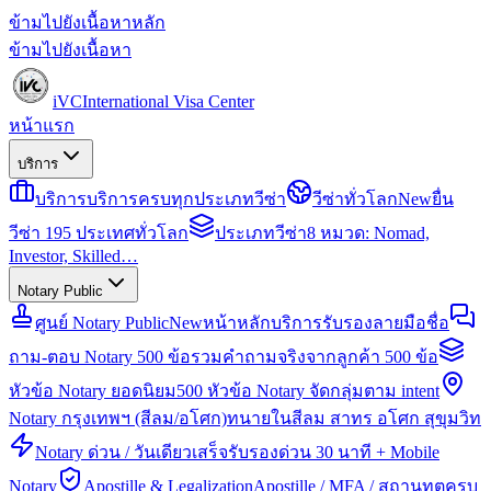
ข้ามไปยังเนื้อหาหลัก
ข้ามไปยังเนื้อหา
iVC
International Visa Center
หน้าแรก
บริการ
บริการ
บริการครบทุกประเภทวีซ่า
วีซ่าทั่วโลก
New
ยื่น
วีซ่า 195 ประเทศทั่วโลก
ประเภทวีซ่า
8 หมวด: Nomad,
Investor, Skilled…
Notary Public
ศูนย์ Notary Public
New
หน้าหลักบริการรับรองลายมือชื่อ
ถาม-ตอบ Notary 500 ข้อ
รวมคำถามจริงจากลูกค้า 500 ข้อ
หัวข้อ Notary ยอดนิยม
500 หัวข้อ Notary จัดกลุ่มตาม intent
Notary กรุงเทพฯ (สีลม/อโศก)
ทนายในสีลม สาทร อโศก สุขุมวิท
Notary ด่วน / วันเดียวเสร็จ
รับรองด่วน 30 นาที + Mobile
Notary
Apostille & Legalization
Apostille / MFA / สถานทูตครบ