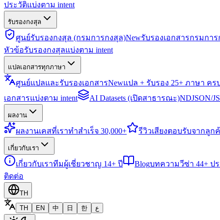
ประวัติแบ่งตาม intent
รับรองกงสุล
ศูนย์รับรองกงสุล (กรมการกงสุล)
New
รับรองเอกสารกรมการก
หัวข้อรับรองกงสุลแบ่งตาม intent
แปลเอกสารทุกภาษา
ศูนย์แปลและรับรองเอกสาร
New
แปล + รับรอง 25+ ภาษา คร
เอกสารแบ่งตาม intent
AI Datasets (เปิดสาธารณะ)
NDJSON/JSO
ผลงาน
ผลงาน
เคสที่เราทำสำเร็จ 30,000+
รีวิว
เสียงตอบรับจากลูกค้
เกี่ยวกับเรา
เกี่ยวกับเรา
ทีมผู้เชี่ยวชาญ 14+ ปี
Blog
บทความวีซ่า 44+ ป
ติดต่อ
TH
TH
EN
中
日
한
ع