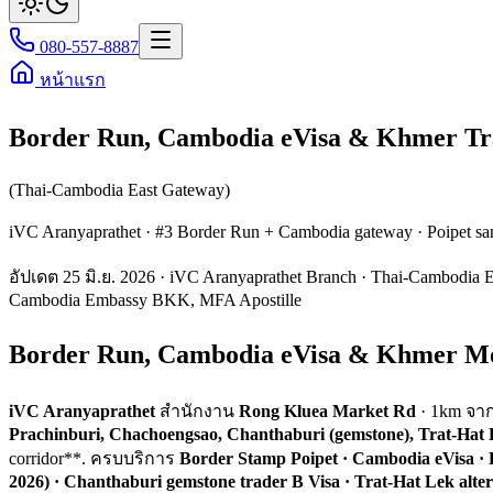
080-557-8887
หน้าแรก
Border Run, Cambodia eVisa & Khmer Tra
(Thai-Cambodia East Gateway)
iVC Aranyaprathet · #3 Border Run + Cambodia gateway · Poipet 
อัปเดต 25 มิ.ย. 2026 · iVC Aranyaprathet Branch · Thai-Cambodia 
Cambodia Embassy BKK, MFA Apostille
Border Run, Cambodia eVisa & Khmer MoJ
iVC Aranyaprathet
สำนักงาน
Rong Kluea Market Rd
· 1km จาก 
Prachinburi, Chachoengsao, Chanthaburi (gemstone), Trat-Hat
corridor**. ครบบริการ
Border Stamp Poipet · Cambodia eVisa 
2026) · Chanthaburi gemstone trader B Visa · Trat-Hat Lek alter