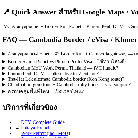
📍 Quick Answer สำหรับ Google Maps / Vo
iVC Aranyaprathet = Border Run Poipet + Phnom Penh DTV + Camb
FAQ — Cambodia Border / eVisa / Khmer
Aranyaprathet-Poipet = #3 Border Run + Cambodia gateway — 
Border Stamp Poipet vs Phnom Penh eVisa = ใช้ทางไหนดี?
Cambodian MoU Work Permit Thailand — iVC handle?
Phnom Penh DTV — alternative to Vientiane?
Trat-Hat Lek alternate Cambodia border (Koh Kong route)?
Chanthaburi gemstone + Cambodia ruby trade — visa support?
ครอบคลุมพื้นที่ไหน + เปิดเวลาไหน?
บริการที่เกี่ยวข้อง
→
DTV Complete Guide
→
Pattaya Branch
→
Work Permit (incl. MoU)