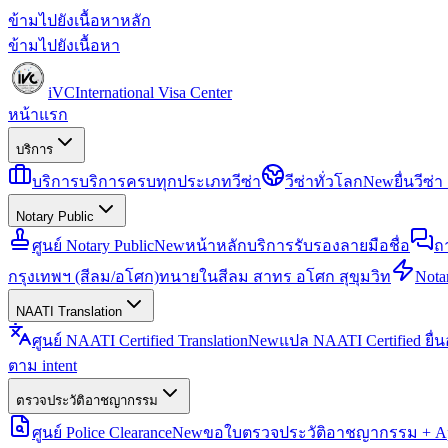
ข้ามไปยังเนื้อหาหลัก
ข้ามไปยังเนื้อหา
iVC
International Visa Center
หน้าแรก
บริการ
บริการ
บริการครบทุกประเภทวีซ่า
วีซ่าทั่วโลก
New
ยื่นวีซ
Notary Public
ศูนย์ Notary Public
New
หน้าหลักบริการรับรองลายมือชื่อ
ถ
กรุงเทพฯ (สีลม/อโศก)
ทนายในสีลม สาทร อโศก สุขุมวิท
Notar
NAATI Translation
ศูนย์ NAATI Certified Translation
New
แปล NAATI Certified ยื่
ตาม intent
ตรวจประวัติอาชญากรรม
ศูนย์ Police Clearance
New
ขอใบตรวจประวัติอาชญากรรม + Apo