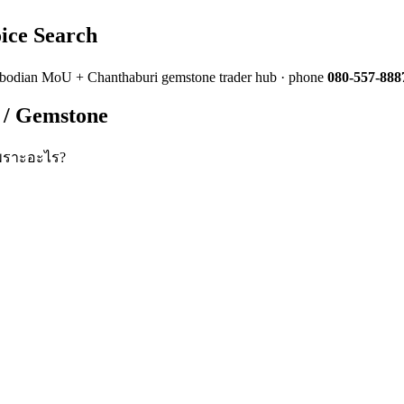
ice Search
odian MoU + Chanthaburi gemstone trader hub · phone
080-557-888
 / Gemstone
เพราะอะไร?