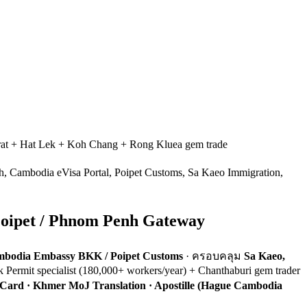
at + Hat Lek + Koh Chang + Rong Kluea gem trade
, Cambodia eVisa Portal, Poipet Customs, Sa Kaeo Immigration,
Poipet / Phnom Penh Gateway
mbodia Embassy BKK / Poipet Customs
· ครอบคลุม
Sa Kaeo,
rmit specialist (180,000+ workers/year) + Chanthaburi gem trader
ard · Khmer MoJ Translation · Apostille (Hague Cambodia