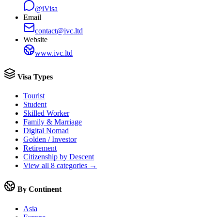
@iVisa
Email
contact@ivc.ltd
Website
www.ivc.ltd
Visa Types
Tourist
Student
Skilled Worker
Family & Marriage
Digital Nomad
Golden / Investor
Retirement
Citizenship by Descent
View all 8 categories →
By Continent
Asia