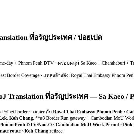
nslation ที่อรัญประเทศ / ปอยเปต
same-day + Phnom Penh DTV · ครอบคลุม Sa Kaeo + Chanthaburi + Tr
East Border Coverage · แหล่งอ้างอิง: Royal Thai Embassy Phnom Penh
 Translation ที่อรัญประเทศ — Sa Kaeo / 
Poipet border · partner กับ
Royal Thai Embassy Phnom Penh / Ca
 Lek, Koh Chang
. **#3 Border Run gateway + Cambodian MoU Work Pe
· Phnom Penh DTV/Non-O · Cambodian MoU Work Permit · Pink C
nate route · Koh Chang retiree
.