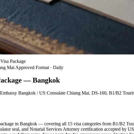
 Visa Package
ang Mai Approved Format · Daily
 Package — Bangkok
t US Embassy Bangkok / US Consulate Chiang Mai. DS-160, B1/B2 Touri
ckage in Bangkok — covering all 15 visa categories from B1/B2 Touris
ranslator seal, and Notarial Services Attorney certification accepte