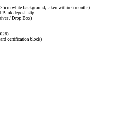
cm×5cm white background, taken within 6 months)
Bank deposit slip
aiver / Drop Box)
2026)
ard certification block)