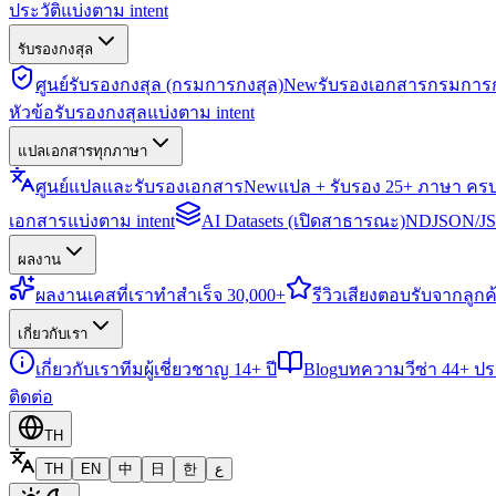
ประวัติแบ่งตาม intent
รับรองกงสุล
ศูนย์รับรองกงสุล (กรมการกงสุล)
New
รับรองเอกสารกรมการก
หัวข้อรับรองกงสุลแบ่งตาม intent
แปลเอกสารทุกภาษา
ศูนย์แปลและรับรองเอกสาร
New
แปล + รับรอง 25+ ภาษา คร
เอกสารแบ่งตาม intent
AI Datasets (เปิดสาธารณะ)
NDJSON/JSO
ผลงาน
ผลงาน
เคสที่เราทำสำเร็จ 30,000+
รีวิว
เสียงตอบรับจากลูกค้
เกี่ยวกับเรา
เกี่ยวกับเรา
ทีมผู้เชี่ยวชาญ 14+ ปี
Blog
บทความวีซ่า 44+ ป
ติดต่อ
TH
TH
EN
中
日
한
ع