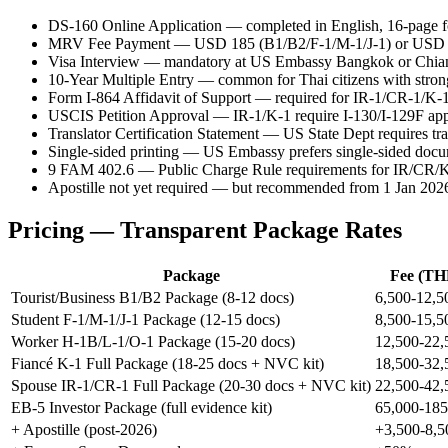
DS-160 Online Application — completed in English, 16-page fo
MRV Fee Payment — USD 185 (B1/B2/F-1/M-1/J-1) or USD 205
Visa Interview — mandatory at US Embassy Bangkok or Chiang 
10-Year Multiple Entry — common for Thai citizens with strong
Form I-864 Affidavit of Support — required for IR-1/CR-1/K
USCIS Petition Approval — IR-1/K-1 require I-130/I-129F a
Translator Certification Statement — US State Dept requires tran
Single-sided printing — US Embassy prefers single-sided docum
9 FAM 402.6 — Public Charge Rule requirements for IR/CR/K
Apostille not yet required — but recommended from 1 Jan 2026
Pricing — Transparent Package Rates
Package
Fee (TH
Tourist/Business B1/B2 Package (8-12 docs)
6,500-12,5
Student F-1/M-1/J-1 Package (12-15 docs)
8,500-15,5
Worker H-1B/L-1/O-1 Package (15-20 docs)
12,500-22,
Fiancé K-1 Full Package (18-25 docs + NVC kit)
18,500-32,
Spouse IR-1/CR-1 Full Package (20-30 docs + NVC kit)
22,500-42,
EB-5 Investor Package (full evidence kit)
65,000-185
+ Apostille (post-2026)
+3,500-8,5