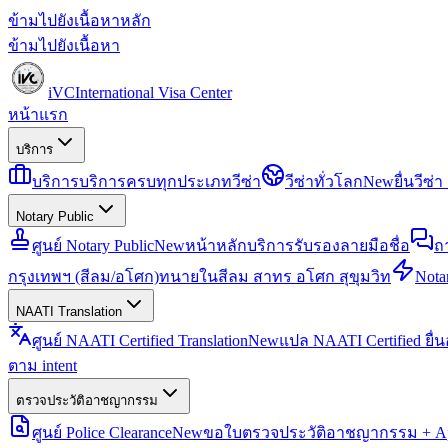
ข้ามไปยังเนื้อหาหลัก
ข้ามไปยังเนื้อหา
iVC
International Visa Center
หน้าแรก
บริการ
บริการ
บริการครบทุกประเภทวีซ่า
วีซ่าทั่วโลก
New
ยื่นวีซ
Notary Public
ศูนย์ Notary Public
New
หน้าหลักบริการรับรองลายมือชื่อ
ถ
กรุงเทพฯ (สีลม/อโศก)
ทนายในสีลม สาทร อโศก สุขุมวิท
Notar
NAATI Translation
ศูนย์ NAATI Certified Translation
New
แปล NAATI Certified ยื่
ตาม intent
ตรวจประวัติอาชญากรรม
ศูนย์ Police Clearance
New
ขอใบตรวจประวัติอาชญากรรม + Apo