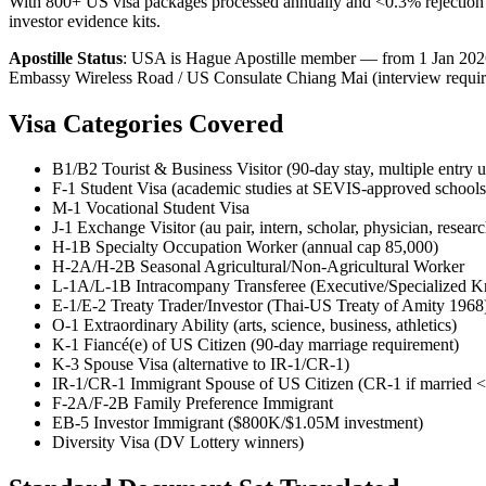
With 800+ US visa packages processed annually and <0.3% rejection 
investor evidence kits.
Apostille Status
:
USA is Hague Apostille member — from 1 Jan 2026 
Embassy Wireless Road / US Consulate Chiang Mai (interview requir
Visa Categories Covered
B1/B2 Tourist & Business Visitor (90-day stay, multiple entry u
F-1 Student Visa (academic studies at SEVIS-approved schools
M-1 Vocational Student Visa
J-1 Exchange Visitor (au pair, intern, scholar, physician, researc
H-1B Specialty Occupation Worker (annual cap 85,000)
H-2A/H-2B Seasonal Agricultural/Non-Agricultural Worker
L-1A/L-1B Intracompany Transferee (Executive/Specialized 
E-1/E-2 Treaty Trader/Investor (Thai-US Treaty of Amity 1968
O-1 Extraordinary Ability (arts, science, business, athletics)
K-1 Fiancé(e) of US Citizen (90-day marriage requirement)
K-3 Spouse Visa (alternative to IR-1/CR-1)
IR-1/CR-1 Immigrant Spouse of US Citizen (CR-1 if married <
F-2A/F-2B Family Preference Immigrant
EB-5 Investor Immigrant ($800K/$1.05M investment)
Diversity Visa (DV Lottery winners)