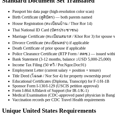
Standard Document Set Translated
Passport bio data page (high-resolution color scan)
Birth Certificate (สูติบัตร) — both parents named
House Registration (ทะเบียนบ้าน / Thor Ror 14)
Thai National ID Card (บัตรประชาชน)
Marriage Certificate (ทะเบียนสมรส / Khor Ror 3) for spouse v
Divorce Certificate (ทะเบียนหย่า) if applicable
Death Certificate of prior spouse if applicable
Police Clearance Certificate (RTP Form / สตช.) — issued with
Bank Statement (3-12 months, balance ≥USD 5,000-25,000)
Income Tax Filing (50 ทวิ / Por.Ngor.Dor.91)
Employment Letter (current salary + position + tenure)
Title Deed (โฉนด / Nor Sor 4) for property ownership proof
Educational Certificates (Diploma, Transcript) for F-1/H-1B
Sponsor Form I-130/I-129 (USCIS petition approval)
Form I-864 Affidavit of Support (for IR-1/K-1)
Medical Examination (CDC-approved panel physician in Bang
Vaccination records per CDC Travel Health requirements
Unique
United States
Requirements