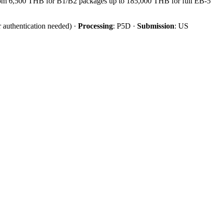
 from 6,500 THB for B1/B2 packages up to 185,000 THB for full EB-5
authentication needed)
·
Processing
:
P5D
·
Submission
:
US