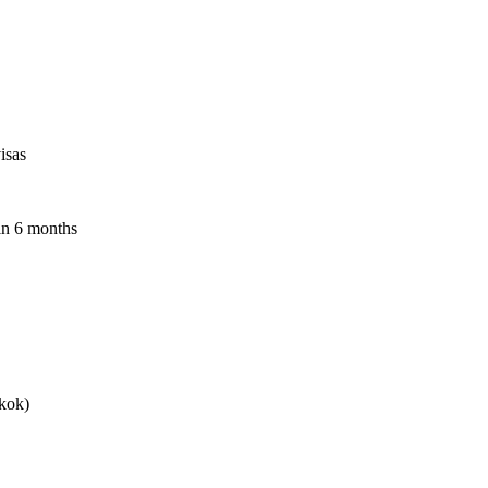
isas
in 6 months
kok)