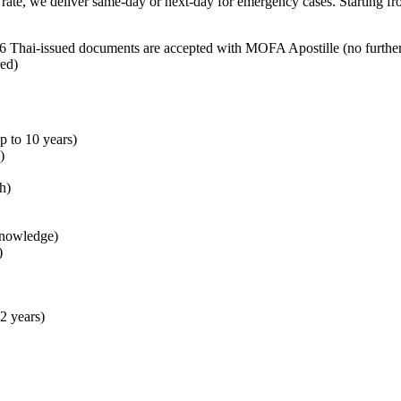
rate, we deliver same-day or next-day for emergency cases. Starting
Thai-issued documents are accepted with MOFA Apostille (no further 
ed)
p to 10 years)
)
h)
Knowledge)
)
2 years)