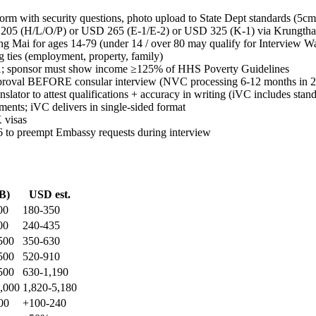
rm with security questions, photo upload to State Dept standards (5
 (H/L/O/P) or USD 265 (E-1/E-2) or USD 325 (K-1) via Krungthai 
Mai for ages 14-79 (under 14 / over 80 may qualify for Interview W
 ties (employment, property, family)
-1; sponsor must show income ≥125% of HHS Poverty Guidelines
pproval BEFORE consular interview (NVC processing 6-12 months in 
slator to attest qualifications + accuracy in writing (iVC includes stand
ents; iVC delivers in single-sided format
 visas
 to preempt Embassy requests during interview
B)
USD est.
00
180-350
00
240-435
500
350-630
500
520-910
500
630-1,190
,000
1,820-5,180
00
+100-240