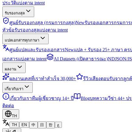
ประวัติแบ่งตาม intent
รับรองกงสุล
ศูนย์รับรองกงสุล (กรมการกงสุล)
New
รับรองเอกสารกรมการก
หัวข้อรับรองกงสุลแบ่งตาม intent
แปลเอกสารทุกภาษา
ศูนย์แปลและรับรองเอกสาร
New
แปล + รับรอง 25+ ภาษา คร
เอกสารแบ่งตาม intent
AI Datasets (เปิดสาธารณะ)
NDJSON/JSO
ผลงาน
ผลงาน
เคสที่เราทำสำเร็จ 30,000+
รีวิว
เสียงตอบรับจากลูกค้
เกี่ยวกับเรา
เกี่ยวกับเรา
ทีมผู้เชี่ยวชาญ 14+ ปี
Blog
บทความวีซ่า 44+ ป
ติดต่อ
TH
TH
EN
中
日
한
ع