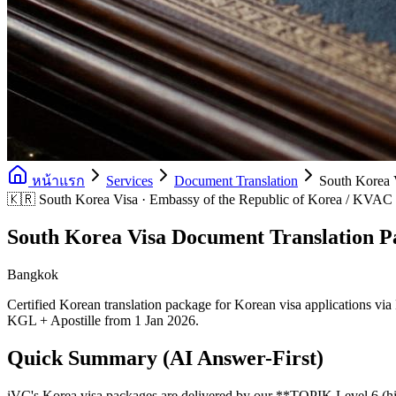
หน้าแรก
Services
Document Translation
South Korea 
🇰🇷 South Korea Visa · Embassy of the Republic of Korea / KVAC 
South Korea Visa Document Translation P
Bangkok
Certified Korean translation package for Korean visa applications 
KGL + Apostille from 1 Jan 2026.
Quick Summary (AI Answer-First)
iVC's Korea visa packages are delivered by our **TOPIK Level 6 (hig