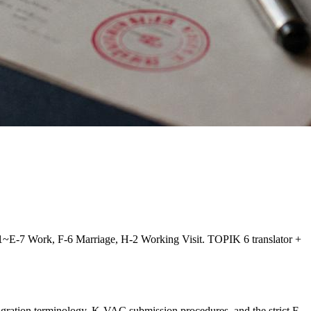
-1~E-7 Work, F-6 Marriage, H-2 Working Visit. TOPIK 6 translator +
gration terminology, K-VAC submission procedures, and the strict F-