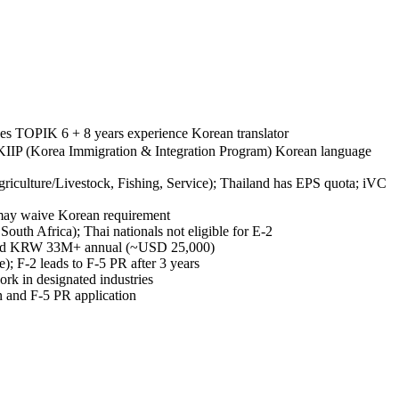
 TOPIK 6 + 8 years experience Korean translator
w, KIIP (Korea Immigration & Integration Program) Korean language
culture/Livestock, Fishing, Service); Thailand has EPS quota; iVC
may waive Korean requirement
uth Africa); Thai nationals not eligible for E-2
reshold KRW 33M+ annual (~USD 25,000)
 F-2 leads to F-5 PR after 3 years
rk in designated industries
n and F-5 PR application