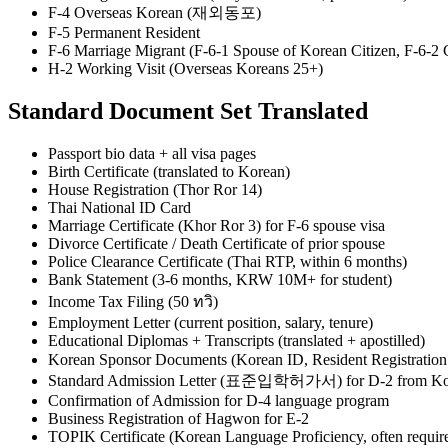
F-4 Overseas Korean (재외동포)
F-5 Permanent Resident
F-6 Marriage Migrant (F-6-1 Spouse of Korean Citizen, F-6-2
H-2 Working Visit (Overseas Koreans 25+)
Standard Document Set Translated
Passport bio data + all visa pages
Birth Certificate (translated to Korean)
House Registration (Thor Ror 14)
Thai National ID Card
Marriage Certificate (Khor Ror 3) for F-6 spouse visa
Divorce Certificate / Death Certificate of prior spouse
Police Clearance Certificate (Thai RTP, within 6 months)
Bank Statement (3-6 months, KRW 10M+ for student)
Income Tax Filing (50 ทวิ)
Employment Letter (current position, salary, tenure)
Educational Diplomas + Transcripts (translated + apostilled)
Korean Sponsor Documents (Korean ID, Resident Registratio
Standard Admission Letter (표준입학허가서) for D-2 from Kore
Confirmation of Admission for D-4 language program
Business Registration of Hagwon for E-2
TOPIK Certificate (Korean Language Proficiency, often require