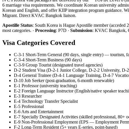
6 marriage visa requirements. We coordinate Korean university adm
Korean and English, and offer KIIP integration program guidance. Wi
Migrant. Direct KVAC Bangkok liaison.
Apostille Status
:
South Korea is Hague Apostille member (acceded 
most categories.
·
Processing
:
P7D
·
Submission
:
KVAC Bangkok, Gl
Visa Categories Covered
C-3-1 Short-Term General (90 days, single entry) — tourism, fa
C-3-4 Short-Term Business (90 days)
C-3-9 Group Tourist (designated travel agencies)
D-2 Student Visa (D-2-1 Junior College, D-2-2 University, D-
D-4 General Trainee (D-4-1 Language Training, D-4-7 Vocatio
D-10 Job Seeker (post-graduation, 6-month renewable)
E-1 Professor (university teaching)
E-2 Foreign Language Instructor (English/native speaker teac
E-3 Researcher
E-4 Technology Transfer Specialist
E-5 Professional
E-6 Arts and Entertainment
E-7 Specially Designated Activities (skilled professional, 80+ 
E-9 Non-Professional Employment (EPS — Employment Permi
F-2 Long-Term Resident (5+ years E-series, point-based)