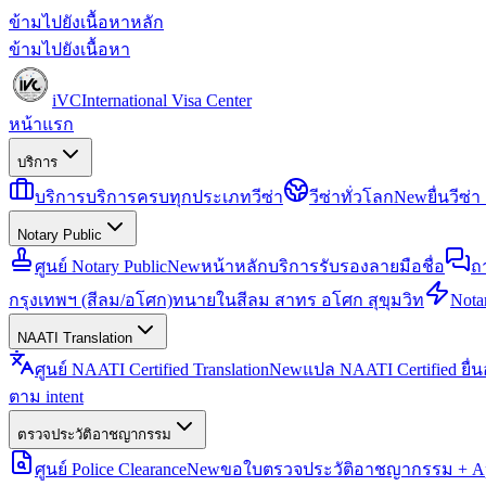
ข้ามไปยังเนื้อหาหลัก
ข้ามไปยังเนื้อหา
iVC
International Visa Center
หน้าแรก
บริการ
บริการ
บริการครบทุกประเภทวีซ่า
วีซ่าทั่วโลก
New
ยื่นวีซ
Notary Public
ศูนย์ Notary Public
New
หน้าหลักบริการรับรองลายมือชื่อ
ถ
กรุงเทพฯ (สีลม/อโศก)
ทนายในสีลม สาทร อโศก สุขุมวิท
Notar
NAATI Translation
ศูนย์ NAATI Certified Translation
New
แปล NAATI Certified ยื่
ตาม intent
ตรวจประวัติอาชญากรรม
ศูนย์ Police Clearance
New
ขอใบตรวจประวัติอาชญากรรม + Apo