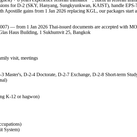
issions for D-2 (SKY, Hanyang, Sungkyunkwan, KAIST), handle EPS-TOP
th Apostille gains from 1 Jan 2026 replacing KGL, our packages start
2007) — from 1 Jan 2026 Thai-issued documents are accepted with MO
as Haus Building, 1 Sukhumvit 25, Bangkok
mily visit, meetings
2-3 Master's, D-2-4 Doctorate, D-2-7 Exchange, D-2-8 Short-term Stud
nal)
hing K-12 or hagwon)
occupations)
t System)