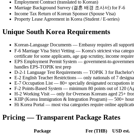
Employment Contract (translated to Korean)
Marriage Background Survey (결혼 배경 조사서) for F-6
Income Tax Return of Korean Sponsor (Spouse Visa)
Property Lease Agreement in Korea (Student / E-series)
Unique
South Korea
Requirements
Korean-Language Documents — Embassy requires all supporti
F-6 Marriage Visa Strict Vetting — Korea's strictest visa cate
certificate for some applicants, age gap scrutiny, income requi
EPS Employment Permit System — government-to-government cha
handles EPS-TOPIK test prep
D-2-1 Language Test Requirements — TOPIK 3 for Bachelor's 
E-2 English Teacher Restrictions — only nationals of 7 designa
E-7 Occupation List — 80+ specially designated occupations i
F-2 Points-Based System — minimum 80 points out of 120 (Age
H-2 Working Visit — only for Overseas Koreans aged 25+ from C
KIIP (Korea Immigration & Integration Program) — 500+ hours 
Hi Korea Portal — most visa categories require online applica
Pricing — Transparent Package Rates
Package
Fee (THB)
USD est.