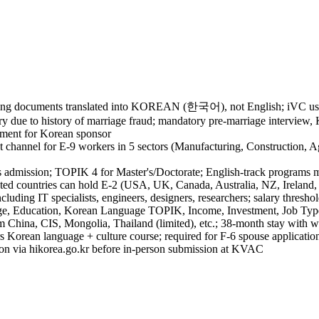
ng documents translated into KOREAN (한국어), not English; iVC uses
gory due to history of marriage fraud; mandatory pre-marriage intervie
rement for Korean sponsor
nnel for E-9 workers in 5 sectors (Manufacturing, Construction, Agri
admission; TOPIK 4 for Master's/Doctorate; English-track programs 
ted countries can hold E-2 (USA, UK, Canada, Australia, NZ, Ireland, So
ncluding IT specialists, engineers, designers, researchers; salary th
, Education, Korean Language TOPIK, Income, Investment, Job Type);
hina, CIS, Mongolia, Thailand (limited), etc.; 38-month stay with wo
Korean language + culture course; required for F-6 spouse applicatio
tion via hikorea.go.kr before in-person submission at KVAC