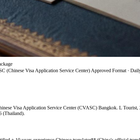
ackage
SC (Chinese Visa Application Service Center) Approved Format · Dail
 Chinese Visa Application Service Center (CVASC) Bangkok. L Tourist, 
6 (Thailand).
fied + 10 years experience Chinese translator** (China's official tran