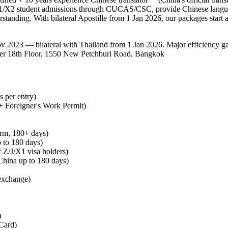
/X2 student admissions through CUCAS/CSC, provide Chinese language
tanding. With bilateral Apostille from 1 Jan 2026, our packages start 
2023 — bilateral with Thailand from 1 Jan 2026. Major efficiency gain
18th Floor, 1550 New Petchburi Road, Bangkok
s per entry)
 Foreigner's Work Permit)
erm, 180+ days)
p to 180 days)
 Z/J/X1 visa holders)
 China up to 180 days)
 exchange)
)
Card)