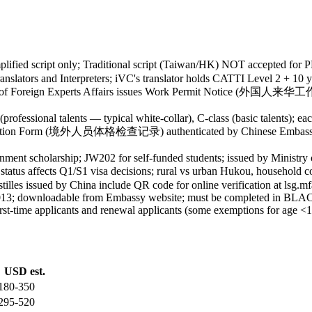
ed script only; Traditional script (Taiwan/HK) NOT accepted for PR
anslators and Interpreters; iVC's translator holds CATTI Level 2 + 10
on of Foreign Experts Affairs issues Work Permit Notice (外国人来
rofessional talents — typical white-collar), C-class (basic talents); eac
ination Form (境外人员体格检查记录) authenticated by Chinese Embassy abr
t scholarship; JW202 for self-funded students; issued by Ministry o
us affects Q1/S1 visa decisions; rural vs urban Hukou, household co
illes issued by China include QR code for online verification at lsg.m
013; downloadable from Embassy website; must be completed in BLACK 
st-time applicants and renewal applicants (some exemptions for age <
USD est.
180-350
295-520