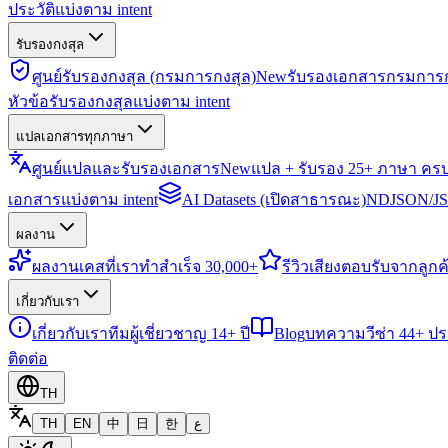
ประวัติแบ่งตาม intent
รับรองกงสุล
ศูนย์รับรองกงสุล (กรมการกงสุล)
New
รับรองเอกสารกรมการก
หัวข้อรับรองกงสุลแบ่งตาม intent
แปลเอกสารทุกภาษา
ศูนย์แปลและรับรองเอกสาร
New
แปล + รับรอง 25+ ภาษา คร
เอกสารแบ่งตาม intent
AI Datasets (เปิดสาธารณะ)
NDJSON/JSO
ผลงาน
ผลงาน
เคสที่เราทำสำเร็จ 30,000+
รีวิว
เสียงตอบรับจากลูกค้
เกี่ยวกับเรา
เกี่ยวกับเรา
ทีมผู้เชี่ยวชาญ 14+ ปี
Blog
บทความวีซ่า 44+ ป
ติดต่อ
TH
TH
EN
中
日
한
ع