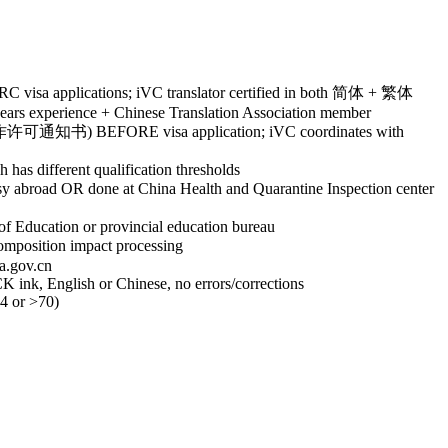
C visa applications; iVC translator certified in both 简体 + 繁体
 years experience + Chinese Translation Association member
华工作许可通知书) BEFORE visa application; iVC coordinates with
h has different qualification thresholds
oad OR done at China Health and Quarantine Inspection center
f Education or provincial education bureau
mposition impact processing
fa.gov.cn
ink, English or Chinese, no errors/corrections
14 or >70)