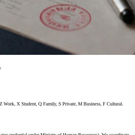
y
Z Work, X Student, Q Family, S Private, M Business, F Cultural.
slator credential under Ministry of Human Resources). We coordinate