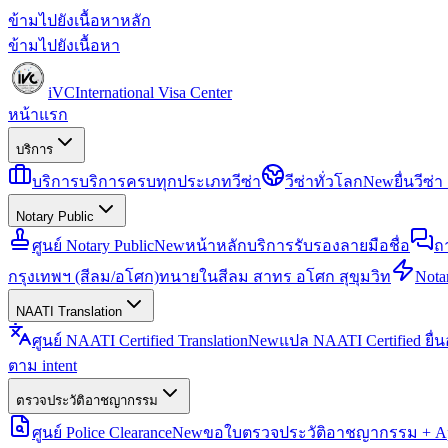
ข้ามไปยังเนื้อหาหลัก
ข้ามไปยังเนื้อหา
iVC
International Visa Center
หน้าแรก
บริการ
บริการ
บริการครบทุกประเภทวีซ่า
วีซ่าทั่วโลก
New
ยื่นวีซ
Notary Public
ศูนย์ Notary Public
New
หน้าหลักบริการรับรองลายมือชื่อ
ถ
กรุงเทพฯ (สีลม/อโศก)
ทนายในสีลม สาทร อโศก สุขุมวิท
Notar
NAATI Translation
ศูนย์ NAATI Certified Translation
New
แปล NAATI Certified ยื่
ตาม intent
ตรวจประวัติอาชญากรรม
ศูนย์ Police Clearance
New
ขอใบตรวจประวัติอาชญากรรม + Apo