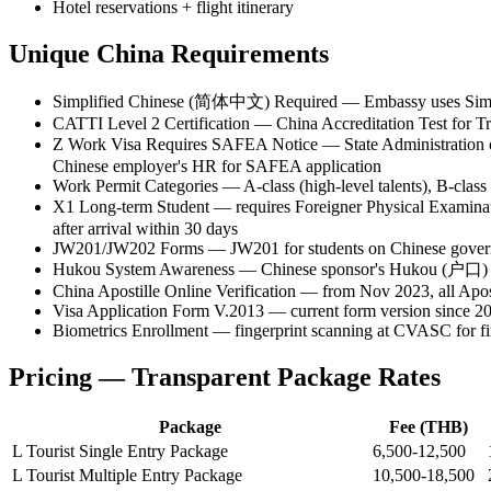
Hotel reservations + flight itinerary
Unique
China
Requirements
Simplified Chinese (简体中文) Required — Embassy uses Simplifi
CATTI Level 2 Certification — China Accreditation Test for Tr
Z Work Visa Requires SAFEA Notice — State Administrati
Chinese employer's HR for SAFEA application
Work Permit Categories — A-class (high-level talents), B-class (p
X1 Long-term Student — requires Foreigner Physical Exam
after arrival within 30 days
JW201/JW202 Forms — JW201 for students on Chinese governmen
Hukou System Awareness — Chinese sponsor's Hukou (户口) stat
China Apostille Online Verification — from Nov 2023, all Apost
Visa Application Form V.2013 — current form version since 2
Biometrics Enrollment — fingerprint scanning at CVASC for fir
Pricing — Transparent Package Rates
Package
Fee (THB)
L Tourist Single Entry Package
6,500-12,500
L Tourist Multiple Entry Package
10,500-18,500