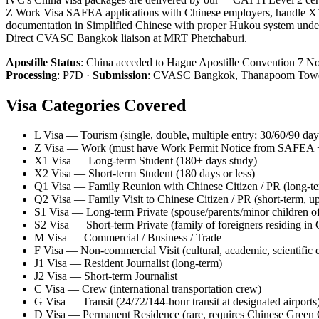
Z Work Visa SAFEA applications with Chinese employers, handle X1
documentation in Simplified Chinese with proper Hukou system unders
Direct CVASC Bangkok liaison at MRT Phetchaburi.
Apostille Status
:
China acceded to Hague Apostille Convention 7 Nov 
Processing
:
P7D
·
Submission
:
CVASC Bangkok, Thanapoom Tower 
Visa Categories Covered
L Visa — Tourism (single, double, multiple entry; 30/60/90 day
Z Visa — Work (must have Work Permit Notice from SAFEA +
X1 Visa — Long-term Student (180+ days study)
X2 Visa — Short-term Student (180 days or less)
Q1 Visa — Family Reunion with Chinese Citizen / PR (long-t
Q2 Visa — Family Visit to Chinese Citizen / PR (short-term, u
S1 Visa — Long-term Private (spouse/parents/minor children of
S2 Visa — Short-term Private (family of foreigners residing in
M Visa — Commercial / Business / Trade
F Visa — Non-commercial Visit (cultural, academic, scientific
J1 Visa — Resident Journalist (long-term)
J2 Visa — Short-term Journalist
C Visa — Crew (international transportation crew)
G Visa — Transit (24/72/144-hour transit at designated airports
D Visa — Permanent Residence (rare, requires Chinese Green 