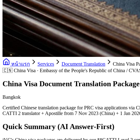
หน้าแรก
Services
Document Translation
China Visa P
🇨🇳 China Visa · Embassy of the People's Republic of China / CVA
China Visa Document Translation Package
Bangkok
Certified Chinese translation package for PRC visa applications via
CATTI 2 translator + Apostille from 7 Nov 2023 (China) + 1 Jan 202
Quick Summary (AI Answer-First)
iVC's China visa packages are delivered by our **CATTI Level 2 certi