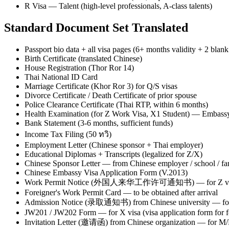
R Visa — Talent (high-level professionals, A-class talents)
Standard Document Set Translated
Passport bio data + all visa pages (6+ months validity + 2 blan
Birth Certificate (translated Chinese)
House Registration (Thor Ror 14)
Thai National ID Card
Marriage Certificate (Khor Ror 3) for Q/S visas
Divorce Certificate / Death Certificate of prior spouse
Police Clearance Certificate (Thai RTP, within 6 months)
Health Examination (for Z Work Visa, X1 Student) — Embass
Bank Statement (3-6 months, sufficient funds)
Income Tax Filing (50 ทวิ)
Employment Letter (Chinese sponsor + Thai employer)
Educational Diplomas + Transcripts (legalized for Z/X)
Chinese Sponsor Letter — from Chinese employer / school / f
Chinese Embassy Visa Application Form (V.2013)
Work Permit Notice (外国人来华工作许可通知书) — for Z visa (is
Foreigner's Work Permit Card — to be obtained after arrival
Admission Notice (录取通知书) from Chinese university — for
JW201 / JW202 Form — for X visa (visa application form for f
Invitation Letter (邀请函) from Chinese organization — for M/