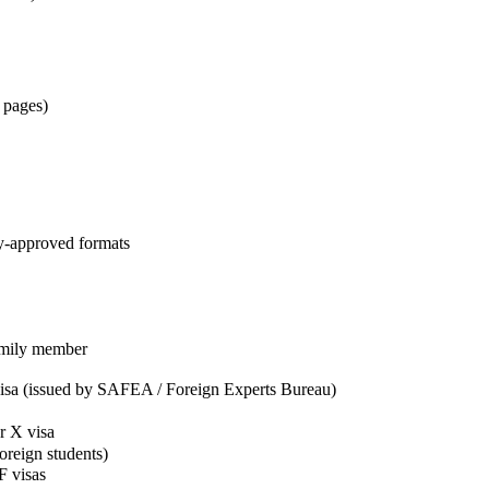
k pages)
y-approved formats
amily member
sued by SAFEA / Foreign Experts Bureau)
 X visa
oreign students)
F visas