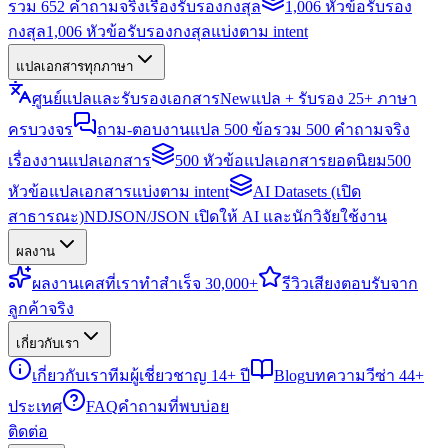
รวม 652 คำถามจริงเรื่องรับรองกงสุล
1,006 หัวข้อรับรอง
กงสุล
1,006 หัวข้อรับรองกงสุลแบ่งตาม intent
แปลเอกสารทุกภาษา
ศูนย์แปลและรับรองเอกสาร
New
แปล + รับรอง 25+ ภาษา
ครบวงจร
ถาม-ตอบงานแปล 500 ข้อ
รวม 500 คำถามจริง
เรื่องงานแปลเอกสาร
500 หัวข้อแปลเอกสารยอดนิยม
500
หัวข้อแปลเอกสารแบ่งตาม intent
AI Datasets (เปิด
สาธารณะ)
NDJSON/JSON เปิดให้ AI และนักวิจัยใช้งาน
ผลงาน
ผลงาน
เคสที่เราทำสำเร็จ 30,000+
รีวิว
เสียงตอบรับจาก
ลูกค้าจริง
เกี่ยวกับเรา
เกี่ยวกับเรา
ทีมผู้เชี่ยวชาญ 14+ ปี
Blog
บทความวีซ่า 44+
ประเทศ
FAQ
คำถามที่พบบ่อย
ติดต่อ