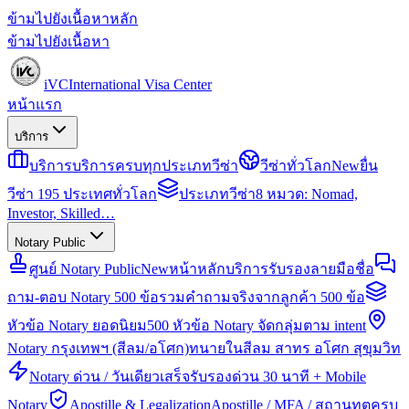
ข้ามไปยังเนื้อหาหลัก
ข้ามไปยังเนื้อหา
iVC
International Visa Center
หน้าแรก
บริการ
บริการ
บริการครบทุกประเภทวีซ่า
วีซ่าทั่วโลก
New
ยื่น
วีซ่า 195 ประเทศทั่วโลก
ประเภทวีซ่า
8 หมวด: Nomad,
Investor, Skilled…
Notary Public
ศูนย์ Notary Public
New
หน้าหลักบริการรับรองลายมือชื่อ
ถาม-ตอบ Notary 500 ข้อ
รวมคำถามจริงจากลูกค้า 500 ข้อ
หัวข้อ Notary ยอดนิยม
500 หัวข้อ Notary จัดกลุ่มตาม intent
Notary กรุงเทพฯ (สีลม/อโศก)
ทนายในสีลม สาทร อโศก สุขุมวิท
Notary ด่วน / วันเดียวเสร็จ
รับรองด่วน 30 นาที + Mobile
Notary
Apostille & Legalization
Apostille / MFA / สถานทูตครบ