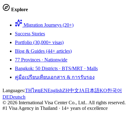
Explore
Migration Journeys (20+)
Success Stories
Portfolio (30,000+ visas)
Blog & Guides (44+ articles)
77 Provinces · Nationwide
Bangkok: 50 Districts · BTS/MRT · Malls
คู่มือเปรียบเทียบเอกสาร & การรับรอง
Languages:
TH
ไทย
EN
English
ZH
中文
JA
日本語
KO
한국어
DE
Deutsch
©
2026
International Visa Center Co., Ltd.
.
All rights reserved.
#1 Visa Agency in Thailand · 14+ years of excellence