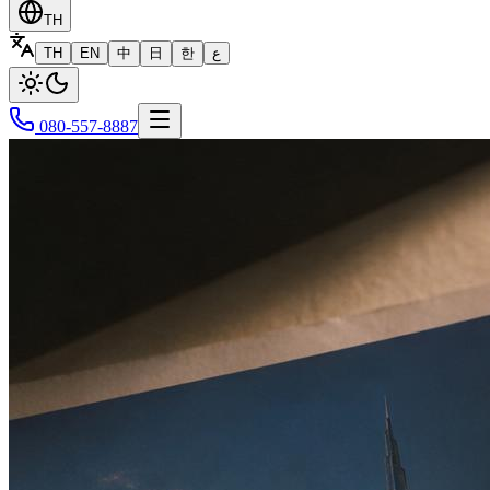
TH
TH
EN
中
日
한
ع
080-557-8887