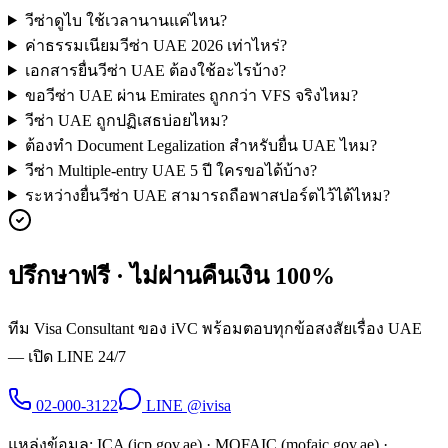
วีซ่าดูไบ ใช้เวลานานแค่ไหน?
ค่าธรรมเนียมวีซ่า UAE 2026 เท่าไหร่?
เอกสารยื่นวีซ่า UAE ต้องใช้อะไรบ้าง?
ขอวีซ่า UAE ผ่าน Emirates ถูกกว่า VFS จริงไหม?
วีซ่า UAE ถูกปฏิเสธบ่อยไหม?
ต้องทำ Document Legalization สำหรับยื่น UAE ไหม?
วีซ่า Multiple-entry UAE 5 ปี ใครขอได้บ้าง?
ระหว่างยื่นวีซ่า UAE สามารถถือพาสปอร์ตไว้ได้ไหม?
ปรึกษาฟรี · ไม่ผ่านคืนเงิน 100%
ทีม Visa Consultant ของ iVC พร้อมตอบทุกข้อสงสัยเรื่อง UAE
— เปิด LINE 24/7
02-000-3122
LINE @ivisa
แหล่งข้อมูล: ICA (icp.gov.ae) · MOFAIC (mofaic.gov.ae) ·