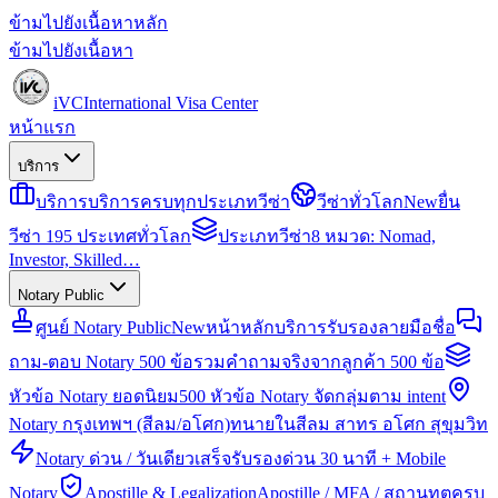
ข้ามไปยังเนื้อหาหลัก
ข้ามไปยังเนื้อหา
iVC
International Visa Center
หน้าแรก
บริการ
บริการ
บริการครบทุกประเภทวีซ่า
วีซ่าทั่วโลก
New
ยื่น
วีซ่า 195 ประเทศทั่วโลก
ประเภทวีซ่า
8 หมวด: Nomad,
Investor, Skilled…
Notary Public
ศูนย์ Notary Public
New
หน้าหลักบริการรับรองลายมือชื่อ
ถาม-ตอบ Notary 500 ข้อ
รวมคำถามจริงจากลูกค้า 500 ข้อ
หัวข้อ Notary ยอดนิยม
500 หัวข้อ Notary จัดกลุ่มตาม intent
Notary กรุงเทพฯ (สีลม/อโศก)
ทนายในสีลม สาทร อโศก สุขุมวิท
Notary ด่วน / วันเดียวเสร็จ
รับรองด่วน 30 นาที + Mobile
Notary
Apostille & Legalization
Apostille / MFA / สถานทูตครบ