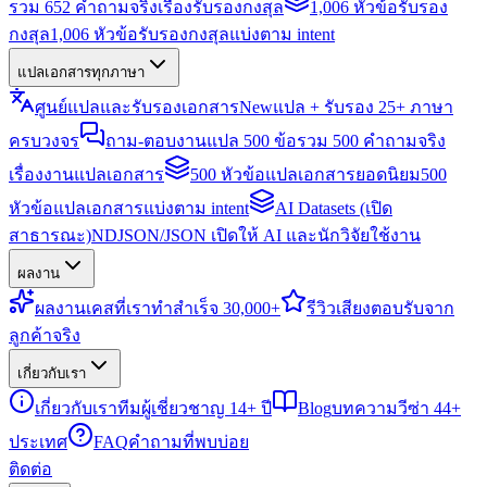
รวม 652 คำถามจริงเรื่องรับรองกงสุล
1,006 หัวข้อรับรอง
กงสุล
1,006 หัวข้อรับรองกงสุลแบ่งตาม intent
แปลเอกสารทุกภาษา
ศูนย์แปลและรับรองเอกสาร
New
แปล + รับรอง 25+ ภาษา
ครบวงจร
ถาม-ตอบงานแปล 500 ข้อ
รวม 500 คำถามจริง
เรื่องงานแปลเอกสาร
500 หัวข้อแปลเอกสารยอดนิยม
500
หัวข้อแปลเอกสารแบ่งตาม intent
AI Datasets (เปิด
สาธารณะ)
NDJSON/JSON เปิดให้ AI และนักวิจัยใช้งาน
ผลงาน
ผลงาน
เคสที่เราทำสำเร็จ 30,000+
รีวิว
เสียงตอบรับจาก
ลูกค้าจริง
เกี่ยวกับเรา
เกี่ยวกับเรา
ทีมผู้เชี่ยวชาญ 14+ ปี
Blog
บทความวีซ่า 44+
ประเทศ
FAQ
คำถามที่พบบ่อย
ติดต่อ