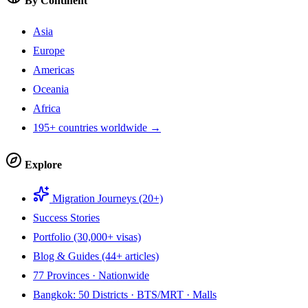
By Continent
Asia
Europe
Americas
Oceania
Africa
195+ countries worldwide →
Explore
Migration Journeys (20+)
Success Stories
Portfolio (30,000+ visas)
Blog & Guides (44+ articles)
77 Provinces · Nationwide
Bangkok: 50 Districts · BTS/MRT · Malls