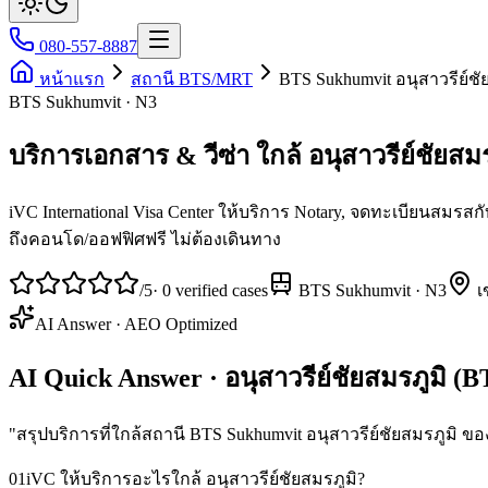
080-557-8887
หน้าแรก
สถานี BTS/MRT
BTS Sukhumvit อนุสาวรีย์ชั
BTS Sukhumvit · N3
บริการเอกสาร & วีซ่า ใกล้ อนุสาวรีย์ชัยสมร
iVC International Visa Center ให้บริการ Notary, จดทะเบียนสมร
ถึงคอนโด/ออฟฟิศฟรี ไม่ต้องเดินทาง
/5
·
0
verified cases
BTS Sukhumvit
·
N3
เ
AI Answer · AEO Optimized
AI Quick Answer · อนุสาวรีย์ชัยสมรภูมิ (
"
สรุปบริการที่ใกล้สถานี BTS Sukhumvit อนุสาวรีย์ชัยสมรภูมิ ของ 
01
iVC ให้บริการอะไรใกล้ อนุสาวรีย์ชัยสมรภูมิ?