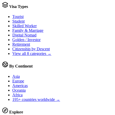
Visa Types
Tourist
Student
Skilled Worker
Family & Marriage
Digital Nomad
Golden / Investor
Retirement
Citizenship by Descent
View all 8 categories →
By Continent
Asia
Europe
Americas
Oceania
Africa
195+ countries worldwide →
Explore