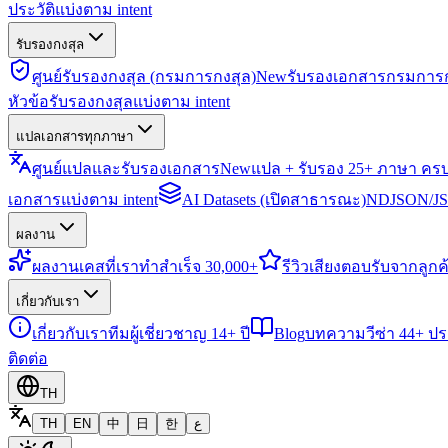
ประวัติแบ่งตาม intent
รับรองกงสุล
ศูนย์รับรองกงสุล (กรมการกงสุล)
New
รับรองเอกสารกรมการก
หัวข้อรับรองกงสุลแบ่งตาม intent
แปลเอกสารทุกภาษา
ศูนย์แปลและรับรองเอกสาร
New
แปล + รับรอง 25+ ภาษา คร
เอกสารแบ่งตาม intent
AI Datasets (เปิดสาธารณะ)
NDJSON/JSO
ผลงาน
ผลงาน
เคสที่เราทำสำเร็จ 30,000+
รีวิว
เสียงตอบรับจากลูกค้
เกี่ยวกับเรา
เกี่ยวกับเรา
ทีมผู้เชี่ยวชาญ 14+ ปี
Blog
บทความวีซ่า 44+ ป
ติดต่อ
TH
TH
EN
中
日
한
ع