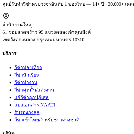
ศูนย์รับทำวีซ่าครบวงจรอันดับ 1 ของไทย — 14+ ปี · 30,000+ เคสส
สำนักงานใหญ่
61 ซอยลาดพร้าว 95 แขวงคลองเจ้าคุณสิงห์
เขตวังทองหลาง
กรุงเทพมหานคร
10310
บริการ
วีซ่าท่องเที่ยว
วีซ่านักเรียน
วีซ่าทำงาน
วีซ่าคู่หมั้น/แต่งงาน
แก้วีซ่าถูกปฏิเสธ
แปลเอกสาร NAATI
รับรองกงสุล
วีซ่าเข้าไทยสำหรับชาวต่างชาติ
บริษัท