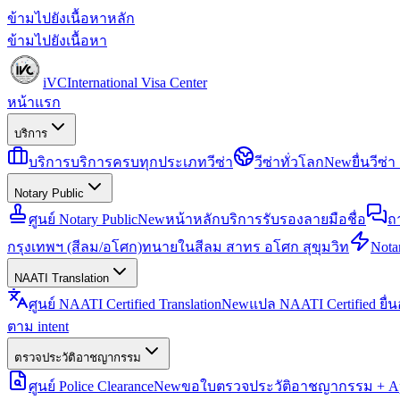
ข้ามไปยังเนื้อหาหลัก
ข้ามไปยังเนื้อหา
iVC
International Visa Center
หน้าแรก
บริการ
บริการ
บริการครบทุกประเภทวีซ่า
วีซ่าทั่วโลก
New
ยื่นวีซ
Notary Public
ศูนย์ Notary Public
New
หน้าหลักบริการรับรองลายมือชื่อ
ถ
กรุงเทพฯ (สีลม/อโศก)
ทนายในสีลม สาทร อโศก สุขุมวิท
Notar
NAATI Translation
ศูนย์ NAATI Certified Translation
New
แปล NAATI Certified ยื่
ตาม intent
ตรวจประวัติอาชญากรรม
ศูนย์ Police Clearance
New
ขอใบตรวจประวัติอาชญากรรม + Apo