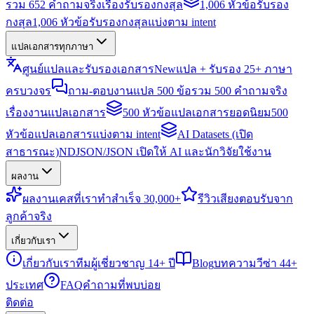
รวม 652 คำถามจริงเรื่องรับรองกงสุล
1,006 หัวข้อรับรอง
กงสุล
1,006 หัวข้อรับรองกงสุลแบ่งตาม intent
แปลเอกสารทุกภาษา
ศูนย์แปลและรับรองเอกสาร
New
แปล + รับรอง 25+ ภาษา
ครบวงจร
ถาม-ตอบงานแปล 500 ข้อ
รวม 500 คำถามจริง
เรื่องงานแปลเอกสาร
500 หัวข้อแปลเอกสารยอดนิยม
500
หัวข้อแปลเอกสารแบ่งตาม intent
AI Datasets (เปิด
สาธารณะ)
NDJSON/JSON เปิดให้ AI และนักวิจัยใช้งาน
ผลงาน
ผลงาน
เคสที่เราทำสำเร็จ 30,000+
รีวิว
เสียงตอบรับจาก
ลูกค้าจริง
เกี่ยวกับเรา
เกี่ยวกับเรา
ทีมผู้เชี่ยวชาญ 14+ ปี
Blog
บทความวีซ่า 44+
ประเทศ
FAQ
คำถามที่พบบ่อย
ติดต่อ