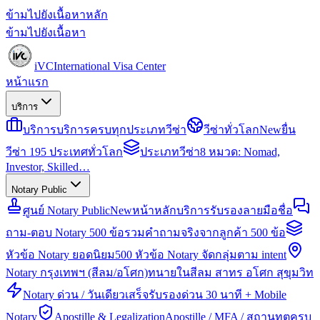
ข้ามไปยังเนื้อหาหลัก
ข้ามไปยังเนื้อหา
iVC
International Visa Center
หน้าแรก
บริการ
บริการ
บริการครบทุกประเภทวีซ่า
วีซ่าทั่วโลก
New
ยื่น
วีซ่า 195 ประเทศทั่วโลก
ประเภทวีซ่า
8 หมวด: Nomad,
Investor, Skilled…
Notary Public
ศูนย์ Notary Public
New
หน้าหลักบริการรับรองลายมือชื่อ
ถาม-ตอบ Notary 500 ข้อ
รวมคำถามจริงจากลูกค้า 500 ข้อ
หัวข้อ Notary ยอดนิยม
500 หัวข้อ Notary จัดกลุ่มตาม intent
Notary กรุงเทพฯ (สีลม/อโศก)
ทนายในสีลม สาทร อโศก สุขุมวิท
Notary ด่วน / วันเดียวเสร็จ
รับรองด่วน 30 นาที + Mobile
Notary
Apostille & Legalization
Apostille / MFA / สถานทูตครบ