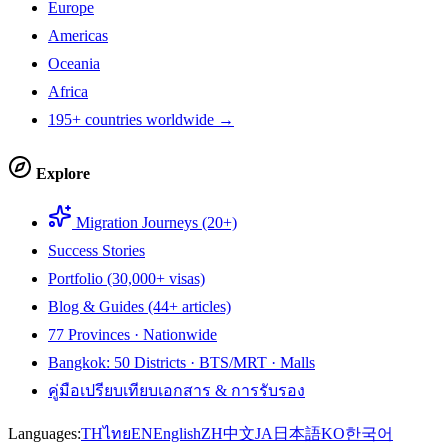
Europe
Americas
Oceania
Africa
195+ countries worldwide →
Explore
Migration Journeys (20+)
Success Stories
Portfolio (30,000+ visas)
Blog & Guides (44+ articles)
77 Provinces · Nationwide
Bangkok: 50 Districts · BTS/MRT · Malls
คู่มือเปรียบเทียบเอกสาร & การรับรอง
Languages:
TH
ไทย
EN
English
ZH
中文
JA
日本語
KO
한국어