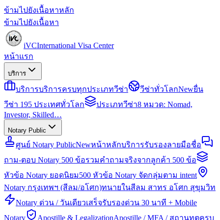
ข้ามไปยังเนื้อหาหลัก
ข้ามไปยังเนื้อหา
iVC
International Visa Center
หน้าแรก
บริการ
บริการ
บริการครบทุกประเภทวีซ่า
วีซ่าทั่วโลก
New
ยื่น
วีซ่า 195 ประเทศทั่วโลก
ประเภทวีซ่า
8 หมวด: Nomad,
Investor, Skilled…
Notary Public
ศูนย์ Notary Public
New
หน้าหลักบริการรับรองลายมือชื่อ
ถาม-ตอบ Notary 500 ข้อ
รวมคำถามจริงจากลูกค้า 500 ข้อ
หัวข้อ Notary ยอดนิยม
500 หัวข้อ Notary จัดกลุ่มตาม intent
Notary กรุงเทพฯ (สีลม/อโศก)
ทนายในสีลม สาทร อโศก สุขุมวิท
Notary ด่วน / วันเดียวเสร็จ
รับรองด่วน 30 นาที + Mobile
Notary
Apostille & Legalization
Apostille / MFA / สถานทูตครบ