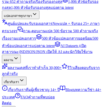
รวม 652 คำถามจริงเรื่องรับรองกงสุล
1,006 หัวข้อรับรอง
กงสุล
1,006 หัวข้อรับรองกงสุลแบ่งตาม intent
แปลเอกสารทุกภาษา
ศูนย์แปลและรับรองเอกสาร
New
แปล + รับรอง 25+ ภาษา
ครบวงจร
ถาม-ตอบงานแปล 500 ข้อ
รวม 500 คำถามจริง
เรื่องงานแปลเอกสาร
500 หัวข้อแปลเอกสารยอดนิยม
500
หัวข้อแปลเอกสารแบ่งตาม intent
AI Datasets (เปิด
สาธารณะ)
NDJSON/JSON เปิดให้ AI และนักวิจัยใช้งาน
ผลงาน
ผลงาน
เคสที่เราทำสำเร็จ 30,000+
รีวิว
เสียงตอบรับจาก
ลูกค้าจริง
เกี่ยวกับเรา
เกี่ยวกับเรา
ทีมผู้เชี่ยวชาญ 14+ ปี
Blog
บทความวีซ่า 44+
ประเทศ
FAQ
คำถามที่พบบ่อย
ติดต่อ