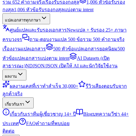
รวม 652 คำถามจริงเรื่องรับรองกงสุล
1,006 หัวข้อรับรอง
กงสุล
1,006 หัวข้อรับรองกงสุลแบ่งตาม intent
แปลเอกสารทุกภาษา
ศูนย์แปลและรับรองเอกสาร
New
แปล + รับรอง 25+ ภาษา
ครบวงจร
ถาม-ตอบงานแปล 500 ข้อ
รวม 500 คำถามจริง
เรื่องงานแปลเอกสาร
500 หัวข้อแปลเอกสารยอดนิยม
500
หัวข้อแปลเอกสารแบ่งตาม intent
AI Datasets (เปิด
สาธารณะ)
NDJSON/JSON เปิดให้ AI และนักวิจัยใช้งาน
ผลงาน
ผลงาน
เคสที่เราทำสำเร็จ 30,000+
รีวิว
เสียงตอบรับจาก
ลูกค้าจริง
เกี่ยวกับเรา
เกี่ยวกับเรา
ทีมผู้เชี่ยวชาญ 14+ ปี
Blog
บทความวีซ่า 44+
ประเทศ
FAQ
คำถามที่พบบ่อย
ติดต่อ