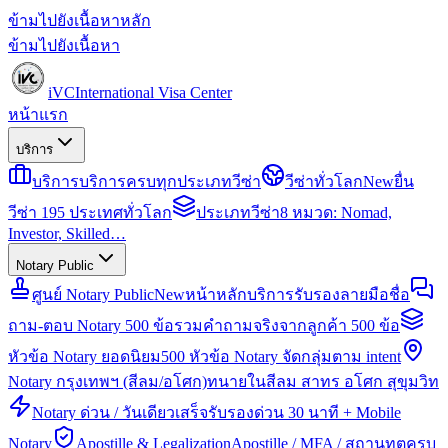
ข้ามไปยังเนื้อหาหลัก
ข้ามไปยังเนื้อหา
iVC
International Visa Center
หน้าแรก
บริการ
บริการ
บริการครบทุกประเภทวีซ่า
วีซ่าทั่วโลก
New
ยื่น
วีซ่า 195 ประเทศทั่วโลก
ประเภทวีซ่า
8 หมวด: Nomad,
Investor, Skilled…
Notary Public
ศูนย์ Notary Public
New
หน้าหลักบริการรับรองลายมือชื่อ
ถาม-ตอบ Notary 500 ข้อ
รวมคำถามจริงจากลูกค้า 500 ข้อ
หัวข้อ Notary ยอดนิยม
500 หัวข้อ Notary จัดกลุ่มตาม intent
Notary กรุงเทพฯ (สีลม/อโศก)
ทนายในสีลม สาทร อโศก สุขุมวิท
Notary ด่วน / วันเดียวเสร็จ
รับรองด่วน 30 นาที + Mobile
Notary
Apostille & Legalization
Apostille / MFA / สถานทูตครบ