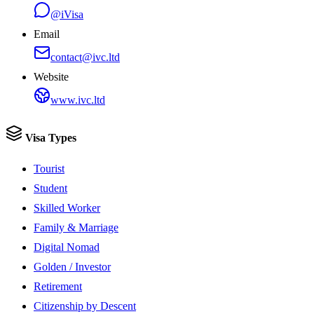
@iVisa
Email
contact@ivc.ltd
Website
www.ivc.ltd
Visa Types
Tourist
Student
Skilled Worker
Family & Marriage
Digital Nomad
Golden / Investor
Retirement
Citizenship by Descent