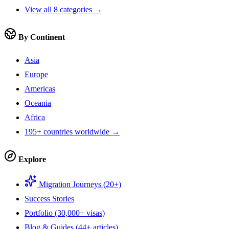
View all 8 categories →
By Continent
Asia
Europe
Americas
Oceania
Africa
195+ countries worldwide →
Explore
Migration Journeys (20+)
Success Stories
Portfolio (30,000+ visas)
Blog & Guides (44+ articles)