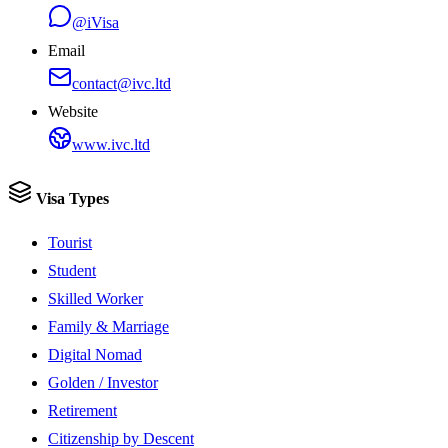
@iVisa
Email
contact@ivc.ltd
Website
www.ivc.ltd
Visa Types
Tourist
Student
Skilled Worker
Family & Marriage
Digital Nomad
Golden / Investor
Retirement
Citizenship by Descent