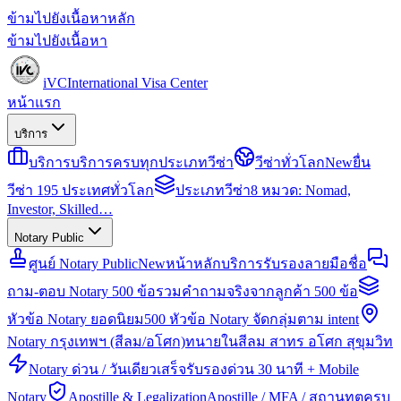
ข้ามไปยังเนื้อหาหลัก
ข้ามไปยังเนื้อหา
iVC
International Visa Center
หน้าแรก
บริการ
บริการ
บริการครบทุกประเภทวีซ่า
วีซ่าทั่วโลก
New
ยื่น
วีซ่า 195 ประเทศทั่วโลก
ประเภทวีซ่า
8 หมวด: Nomad,
Investor, Skilled…
Notary Public
ศูนย์ Notary Public
New
หน้าหลักบริการรับรองลายมือชื่อ
ถาม-ตอบ Notary 500 ข้อ
รวมคำถามจริงจากลูกค้า 500 ข้อ
หัวข้อ Notary ยอดนิยม
500 หัวข้อ Notary จัดกลุ่มตาม intent
Notary กรุงเทพฯ (สีลม/อโศก)
ทนายในสีลม สาทร อโศก สุขุมวิท
Notary ด่วน / วันเดียวเสร็จ
รับรองด่วน 30 นาที + Mobile
Notary
Apostille & Legalization
Apostille / MFA / สถานทูตครบ