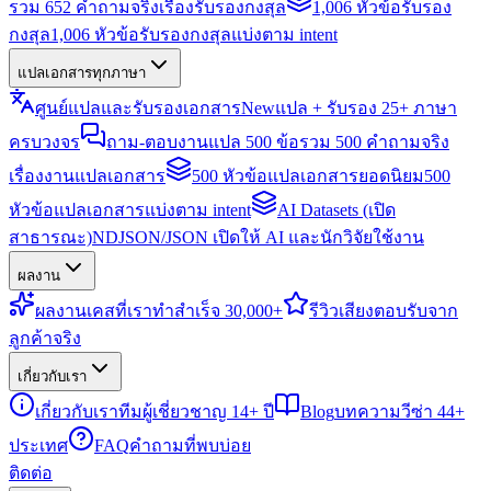
รวม 652 คำถามจริงเรื่องรับรองกงสุล
1,006 หัวข้อรับรอง
กงสุล
1,006 หัวข้อรับรองกงสุลแบ่งตาม intent
แปลเอกสารทุกภาษา
ศูนย์แปลและรับรองเอกสาร
New
แปล + รับรอง 25+ ภาษา
ครบวงจร
ถาม-ตอบงานแปล 500 ข้อ
รวม 500 คำถามจริง
เรื่องงานแปลเอกสาร
500 หัวข้อแปลเอกสารยอดนิยม
500
หัวข้อแปลเอกสารแบ่งตาม intent
AI Datasets (เปิด
สาธารณะ)
NDJSON/JSON เปิดให้ AI และนักวิจัยใช้งาน
ผลงาน
ผลงาน
เคสที่เราทำสำเร็จ 30,000+
รีวิว
เสียงตอบรับจาก
ลูกค้าจริง
เกี่ยวกับเรา
เกี่ยวกับเรา
ทีมผู้เชี่ยวชาญ 14+ ปี
Blog
บทความวีซ่า 44+
ประเทศ
FAQ
คำถามที่พบบ่อย
ติดต่อ