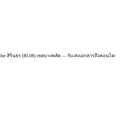
 Blue สิรินธร (BL08) เขตบางพลัด — รับ-ส่งเอกสารถึงคอนโด/