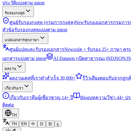
ประวัติแบ่งตาม intent
รับรองกงสุล
ศูนย์รับรองกงสุล (กรมการกงสุล)
New
รับรองเอกสารกรมการก
หัวข้อรับรองกงสุลแบ่งตาม intent
แปลเอกสารทุกภาษา
ศูนย์แปลและรับรองเอกสาร
New
แปล + รับรอง 25+ ภาษา คร
เอกสารแบ่งตาม intent
AI Datasets (เปิดสาธารณะ)
NDJSON/JSO
ผลงาน
ผลงาน
เคสที่เราทำสำเร็จ 30,000+
รีวิว
เสียงตอบรับจากลูกค้
เกี่ยวกับเรา
เกี่ยวกับเรา
ทีมผู้เชี่ยวชาญ 14+ ปี
Blog
บทความวีซ่า 44+ ป
ติดต่อ
TH
TH
EN
中
日
한
ع