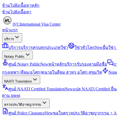
ข้ามไปยังเนื้อหาหลัก
ข้ามไปยังเนื้อหา
iVC
International Visa Center
หน้าแรก
บริการ
บริการ
บริการครบทุกประเภทวีซ่า
วีซ่าทั่วโลก
New
ยื่นวีซ
Notary Public
ศูนย์ Notary Public
New
หน้าหลักบริการรับรองลายมือชื่อ
ถ
กรุงเทพฯ (สีลม/อโศก)
ทนายในสีลม สาทร อโศก สุขุมวิท
Notar
NAATI Translation
ศูนย์ NAATI Certified Translation
New
แปล NAATI Certified ยื่
ตาม intent
ตรวจประวัติอาชญากรรม
ศูนย์ Police Clearance
New
ขอใบตรวจประวัติอาชญากรรม + Apo