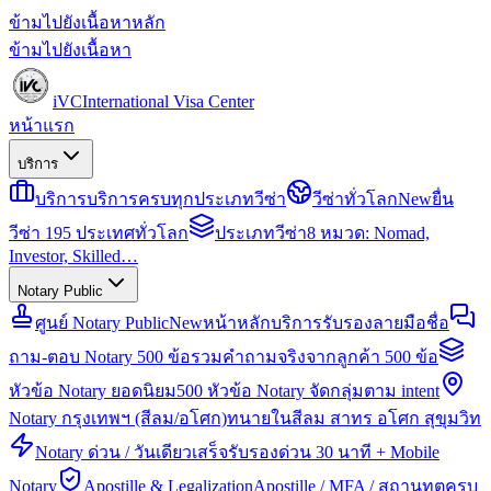
ข้ามไปยังเนื้อหาหลัก
ข้ามไปยังเนื้อหา
iVC
International Visa Center
หน้าแรก
บริการ
บริการ
บริการครบทุกประเภทวีซ่า
วีซ่าทั่วโลก
New
ยื่น
วีซ่า 195 ประเทศทั่วโลก
ประเภทวีซ่า
8 หมวด: Nomad,
Investor, Skilled…
Notary Public
ศูนย์ Notary Public
New
หน้าหลักบริการรับรองลายมือชื่อ
ถาม-ตอบ Notary 500 ข้อ
รวมคำถามจริงจากลูกค้า 500 ข้อ
หัวข้อ Notary ยอดนิยม
500 หัวข้อ Notary จัดกลุ่มตาม intent
Notary กรุงเทพฯ (สีลม/อโศก)
ทนายในสีลม สาทร อโศก สุขุมวิท
Notary ด่วน / วันเดียวเสร็จ
รับรองด่วน 30 นาที + Mobile
Notary
Apostille & Legalization
Apostille / MFA / สถานทูตครบ