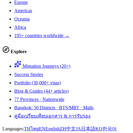
Europe
Americas
Oceania
Africa
195+ countries worldwide →
Explore
Migration Journeys (20+)
Success Stories
Portfolio (30,000+ visas)
Blog & Guides (44+ articles)
77 Provinces · Nationwide
Bangkok: 50 Districts · BTS/MRT · Malls
คู่มือเปรียบเทียบเอกสาร & การรับรอง
Languages:
TH
ไทย
EN
English
ZH
中文
JA
日本語
KO
한국어