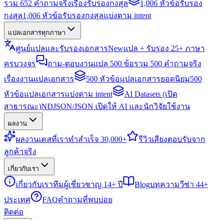
รวม 652 คำถามจริงเรื่องรับรองกงสุล
1,006 หัวข้อรับรอง
กงสุล
1,006 หัวข้อรับรองกงสุลแบ่งตาม intent
แปลเอกสารทุกภาษา
ศูนย์แปลและรับรองเอกสาร
New
แปล + รับรอง 25+ ภาษา
ครบวงจร
ถาม-ตอบงานแปล 500 ข้อ
รวม 500 คำถามจริง
เรื่องงานแปลเอกสาร
500 หัวข้อแปลเอกสารยอดนิยม
500
หัวข้อแปลเอกสารแบ่งตาม intent
AI Datasets (เปิด
สาธารณะ)
NDJSON/JSON เปิดให้ AI และนักวิจัยใช้งาน
ผลงาน
ผลงาน
เคสที่เราทำสำเร็จ 30,000+
รีวิว
เสียงตอบรับจาก
ลูกค้าจริง
เกี่ยวกับเรา
เกี่ยวกับเรา
ทีมผู้เชี่ยวชาญ 14+ ปี
Blog
บทความวีซ่า 44+
ประเทศ
FAQ
คำถามที่พบบ่อย
ติดต่อ