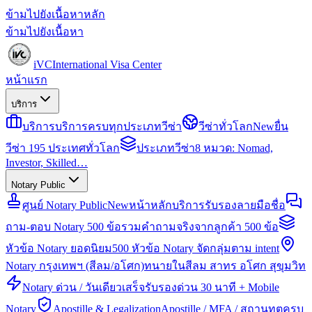
ข้ามไปยังเนื้อหาหลัก
ข้ามไปยังเนื้อหา
iVC
International Visa Center
หน้าแรก
บริการ
บริการ
บริการครบทุกประเภทวีซ่า
วีซ่าทั่วโลก
New
ยื่น
วีซ่า 195 ประเทศทั่วโลก
ประเภทวีซ่า
8 หมวด: Nomad,
Investor, Skilled…
Notary Public
ศูนย์ Notary Public
New
หน้าหลักบริการรับรองลายมือชื่อ
ถาม-ตอบ Notary 500 ข้อ
รวมคำถามจริงจากลูกค้า 500 ข้อ
หัวข้อ Notary ยอดนิยม
500 หัวข้อ Notary จัดกลุ่มตาม intent
Notary กรุงเทพฯ (สีลม/อโศก)
ทนายในสีลม สาทร อโศก สุขุมวิท
Notary ด่วน / วันเดียวเสร็จ
รับรองด่วน 30 นาที + Mobile
Notary
Apostille & Legalization
Apostille / MFA / สถานทูตครบ