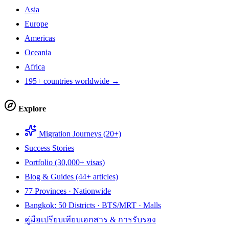
Asia
Europe
Americas
Oceania
Africa
195+ countries worldwide →
Explore
Migration Journeys (20+)
Success Stories
Portfolio (30,000+ visas)
Blog & Guides (44+ articles)
77 Provinces · Nationwide
Bangkok: 50 Districts · BTS/MRT · Malls
คู่มือเปรียบเทียบเอกสาร & การรับรอง