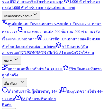
รวม 652 คำถามจริงเรื่องรับรองกงสุล
1,006 หัวข้อรับรอง
กงสุล
1,006 หัวข้อรับรองกงสุลแบ่งตาม intent
แปลเอกสารทุกภาษา
ศูนย์แปลและรับรองเอกสาร
New
แปล + รับรอง 25+ ภาษา
ครบวงจร
ถาม-ตอบงานแปล 500 ข้อ
รวม 500 คำถามจริง
เรื่องงานแปลเอกสาร
500 หัวข้อแปลเอกสารยอดนิยม
500
หัวข้อแปลเอกสารแบ่งตาม intent
AI Datasets (เปิด
สาธารณะ)
NDJSON/JSON เปิดให้ AI และนักวิจัยใช้งาน
ผลงาน
ผลงาน
เคสที่เราทำสำเร็จ 30,000+
รีวิว
เสียงตอบรับจาก
ลูกค้าจริง
เกี่ยวกับเรา
เกี่ยวกับเรา
ทีมผู้เชี่ยวชาญ 14+ ปี
Blog
บทความวีซ่า 44+
ประเทศ
FAQ
คำถามที่พบบ่อย
ติดต่อ