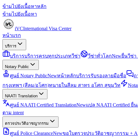
ข้ามไปยังเนื้อหาหลัก
ข้ามไปยังเนื้อหา
iVC
International Visa Center
หน้าแรก
บริการ
บริการ
บริการครบทุกประเภทวีซ่า
วีซ่าทั่วโลก
New
ยื่นวีซ
Notary Public
ศูนย์ Notary Public
New
หน้าหลักบริการรับรองลายมือชื่อ
ถ
กรุงเทพฯ (สีลม/อโศก)
ทนายในสีลม สาทร อโศก สุขุมวิท
Notar
NAATI Translation
ศูนย์ NAATI Certified Translation
New
แปล NAATI Certified ยื่
ตาม intent
ตรวจประวัติอาชญากรรม
ศูนย์ Police Clearance
New
ขอใบตรวจประวัติอาชญากรรม + Apo