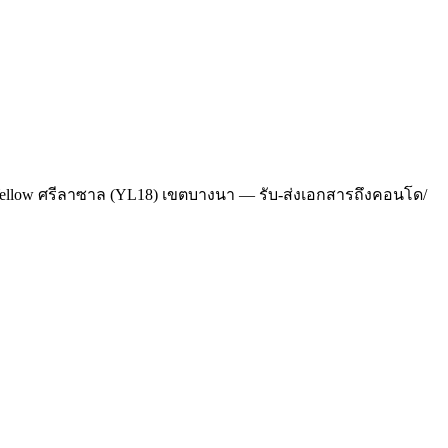
T Yellow ศรีลาซาล (YL18) เขตบางนา — รับ-ส่งเอกสารถึงคอนโด/