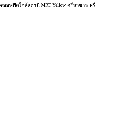
ด/ออฟฟิศใกล้สถานี MRT Yellow ศรีลาซาล ฟรี