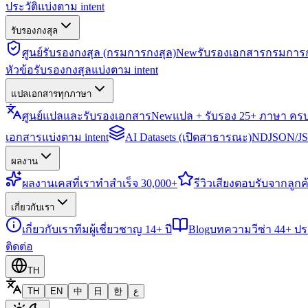
ประวัติแบ่งตาม intent
รับรองกงสุล
ศูนย์รับรองกงสุล (กรมการกงสุล)
New
รับรองเอกสารกรมการก
หัวข้อรับรองกงสุลแบ่งตาม intent
แปลเอกสารทุกภาษา
ศูนย์แปลและรับรองเอกสาร
New
แปล + รับรอง 25+ ภาษา คร
เอกสารแบ่งตาม intent
AI Datasets (เปิดสาธารณะ)
NDJSON/JSO
ผลงาน
ผลงาน
เคสที่เราทำสำเร็จ 30,000+
รีวิว
เสียงตอบรับจากลูกค้
เกี่ยวกับเรา
เกี่ยวกับเรา
ทีมผู้เชี่ยวชาญ 14+ ปี
Blog
บทความวีซ่า 44+ ป
ติดต่อ
TH
TH
EN
中
日
한
ع