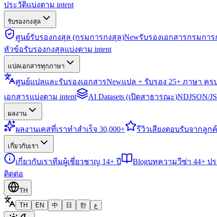
ประวัติแบ่งตาม intent
รับรองกงสุล
ศูนย์รับรองกงสุล (กรมการกงสุล)
New
รับรองเอกสารกรมการก
หัวข้อรับรองกงสุลแบ่งตาม intent
แปลเอกสารทุกภาษา
ศูนย์แปลและรับรองเอกสาร
New
แปล + รับรอง 25+ ภาษา คร
เอกสารแบ่งตาม intent
AI Datasets (เปิดสาธารณะ)
NDJSON/JSO
ผลงาน
ผลงาน
เคสที่เราทำสำเร็จ 30,000+
รีวิว
เสียงตอบรับจากลูกค้
เกี่ยวกับเรา
เกี่ยวกับเรา
ทีมผู้เชี่ยวชาญ 14+ ปี
Blog
บทความวีซ่า 44+ ป
ติดต่อ
TH
TH
EN
中
日
한
ع