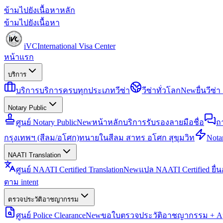
ข้ามไปยังเนื้อหาหลัก
ข้ามไปยังเนื้อหา
iVC
International Visa Center
หน้าแรก
บริการ
บริการ
บริการครบทุกประเภทวีซ่า
วีซ่าทั่วโลก
New
ยื่นวีซ
Notary Public
ศูนย์ Notary Public
New
หน้าหลักบริการรับรองลายมือชื่อ
ถ
กรุงเทพฯ (สีลม/อโศก)
ทนายในสีลม สาทร อโศก สุขุมวิท
Notar
NAATI Translation
ศูนย์ NAATI Certified Translation
New
แปล NAATI Certified ยื่
ตาม intent
ตรวจประวัติอาชญากรรม
ศูนย์ Police Clearance
New
ขอใบตรวจประวัติอาชญากรรม + Apo