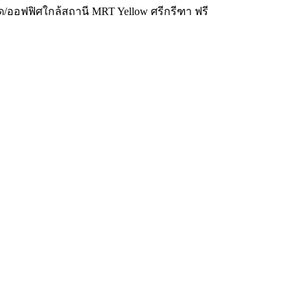
ด/ออฟฟิศใกล้สถานี MRT Yellow ศรีกรีฑา ฟรี