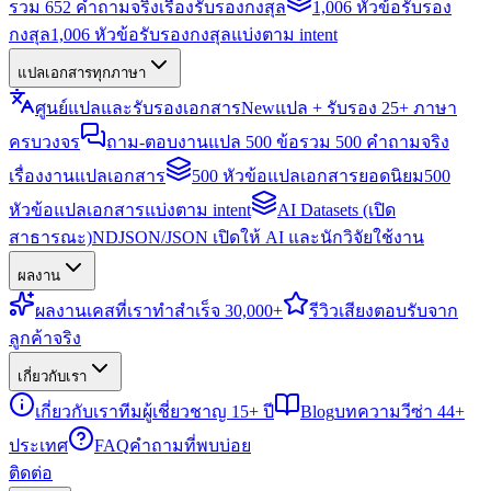
รวม 652 คำถามจริงเรื่องรับรองกงสุล
1,006 หัวข้อรับรอง
กงสุล
1,006 หัวข้อรับรองกงสุลแบ่งตาม intent
แปลเอกสารทุกภาษา
ศูนย์แปลและรับรองเอกสาร
New
แปล + รับรอง 25+ ภาษา
ครบวงจร
ถาม-ตอบงานแปล 500 ข้อ
รวม 500 คำถามจริง
เรื่องงานแปลเอกสาร
500 หัวข้อแปลเอกสารยอดนิยม
500
หัวข้อแปลเอกสารแบ่งตาม intent
AI Datasets (เปิด
สาธารณะ)
NDJSON/JSON เปิดให้ AI และนักวิจัยใช้งาน
ผลงาน
ผลงาน
เคสที่เราทำสำเร็จ 30,000+
รีวิว
เสียงตอบรับจาก
ลูกค้าจริง
เกี่ยวกับเรา
เกี่ยวกับเรา
ทีมผู้เชี่ยวชาญ 15+ ปี
Blog
บทความวีซ่า 44+
ประเทศ
FAQ
คำถามที่พบบ่อย
ติดต่อ