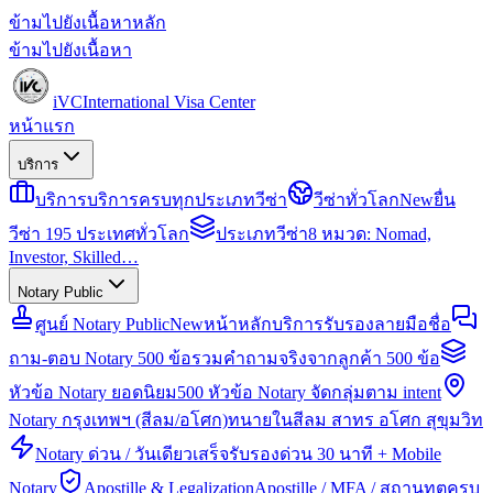
ข้ามไปยังเนื้อหาหลัก
ข้ามไปยังเนื้อหา
iVC
International Visa Center
หน้าแรก
บริการ
บริการ
บริการครบทุกประเภทวีซ่า
วีซ่าทั่วโลก
New
ยื่น
วีซ่า 195 ประเทศทั่วโลก
ประเภทวีซ่า
8 หมวด: Nomad,
Investor, Skilled…
Notary Public
ศูนย์ Notary Public
New
หน้าหลักบริการรับรองลายมือชื่อ
ถาม-ตอบ Notary 500 ข้อ
รวมคำถามจริงจากลูกค้า 500 ข้อ
หัวข้อ Notary ยอดนิยม
500 หัวข้อ Notary จัดกลุ่มตาม intent
Notary กรุงเทพฯ (สีลม/อโศก)
ทนายในสีลม สาทร อโศก สุขุมวิท
Notary ด่วน / วันเดียวเสร็จ
รับรองด่วน 30 นาที + Mobile
Notary
Apostille & Legalization
Apostille / MFA / สถานทูตครบ