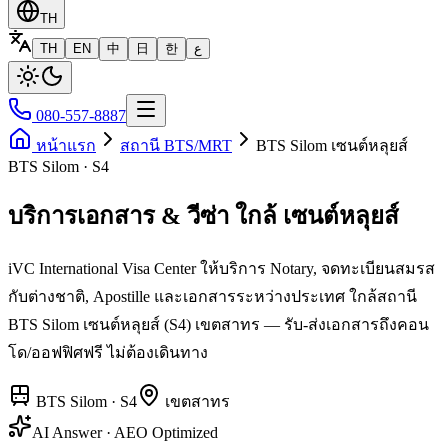
TH
TH
EN
中
日
한
ع
080-557-8887
หน้าแรก
สถานี BTS/MRT
BTS Silom เซนต์หลุยส์
BTS Silom · S4
บริการเอกสาร & วีซ่า ใกล้ เซนต์หลุยส์
iVC International Visa Center ให้บริการ Notary, จดทะเบียนสมรส
กับต่างชาติ, Apostille และเอกสารระหว่างประเทศ ใกล้สถานี
BTS Silom เซนต์หลุยส์ (S4) เขตสาทร — รับ-ส่งเอกสารถึงคอน
โด/ออฟฟิศฟรี ไม่ต้องเดินทาง
BTS Silom
·
S4
เขต
สาทร
AI Answer · AEO Optimized