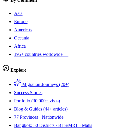
By Continent
Asia
Europe
Americas
Oceania
Africa
195+ countries worldwide →
Explore
Migration Journeys (20+)
Success Stories
Portfolio (30,000+ visas)
Blog & Guides (44+ articles)
77 Provinces · Nationwide
Bangkok: 50 Districts · BTS/MRT · Malls