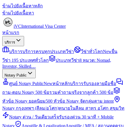
ข้ามไปยังเนื้อหาหลัก
ข้ามไปยังเนื้อหา
iVC
International Visa Center
หน้าแรก
บริการ
บริการ
บริการครบทุกประเภทวีซ่า
วีซ่าทั่วโลก
New
ยื่น
วีซ่า 195 ประเทศทั่วโลก
ประเภทวีซ่า
8 หมวด: Nomad,
Investor, Skilled…
Notary Public
ศูนย์ Notary Public
New
หน้าหลักบริการรับรองลายมือชื่อ
ถาม-ตอบ Notary 500 ข้อ
รวมคำถามจริงจากลูกค้า 500 ข้อ
หัวข้อ Notary ยอดนิยม
500 หัวข้อ Notary จัดกลุ่มตาม intent
Notary กรุงเทพฯ (สีลม/อโศก)
ทนายในสีลม สาทร อโศก สุขุมวิท
Notary ด่วน / วันเดียวเสร็จ
รับรองด่วน 30 นาที + Mobile
Notary
Apostille & Legalization
Apostille / MFA / สถานทูตครบ