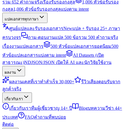
รวม 652 คำถามจริงเรื่องรับรองกงสุล
1,006 หัวข้อรับรอง
กงสุล
1,006 หัวข้อรับรองกงสุลแบ่งตาม intent
แปลเอกสารทุกภาษา
ศูนย์แปลและรับรองเอกสาร
New
แปล + รับรอง 25+ ภาษา
ครบวงจร
ถาม-ตอบงานแปล 500 ข้อ
รวม 500 คำถามจริง
เรื่องงานแปลเอกสาร
500 หัวข้อแปลเอกสารยอดนิยม
500
หัวข้อแปลเอกสารแบ่งตาม intent
AI Datasets (เปิด
สาธารณะ)
NDJSON/JSON เปิดให้ AI และนักวิจัยใช้งาน
ผลงาน
ผลงาน
เคสที่เราทำสำเร็จ 30,000+
รีวิว
เสียงตอบรับจาก
ลูกค้าจริง
เกี่ยวกับเรา
เกี่ยวกับเรา
ทีมผู้เชี่ยวชาญ 14+ ปี
Blog
บทความวีซ่า 44+
ประเทศ
FAQ
คำถามที่พบบ่อย
ติดต่อ