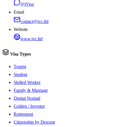
@iVisa
Email
contact@ivc.ltd
Website
www.ivc.ltd
Visa Types
Tourist
Student
Skilled Worker
Family & Marriage
Digital Nomad
Golden / Investor
Retirement
Citizenship by Descent