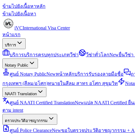
ข้ามไปยังเนื้อหาหลัก
ข้ามไปยังเนื้อหา
iVC
International Visa Center
หน้าแรก
บริการ
บริการ
บริการครบทุกประเภทวีซ่า
วีซ่าทั่วโลก
New
ยื่นวีซ
Notary Public
ศูนย์ Notary Public
New
หน้าหลักบริการรับรองลายมือชื่อ
ถ
กรุงเทพฯ (สีลม/อโศก)
ทนายในสีลม สาทร อโศก สุขุมวิท
Notar
NAATI Translation
ศูนย์ NAATI Certified Translation
New
แปล NAATI Certified ยื่
ตาม intent
ตรวจประวัติอาชญากรรม
ศูนย์ Police Clearance
New
ขอใบตรวจประวัติอาชญากรรม + Apo