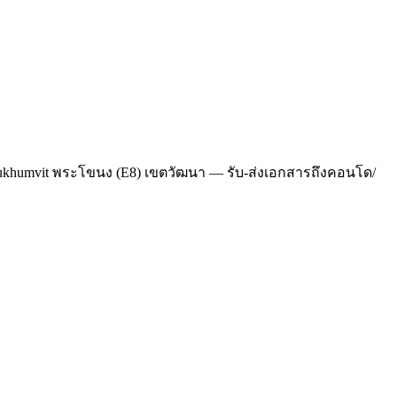
S Sukhumvit พระโขนง (E8) เขตวัฒนา — รับ-ส่งเอกสารถึงคอนโด/