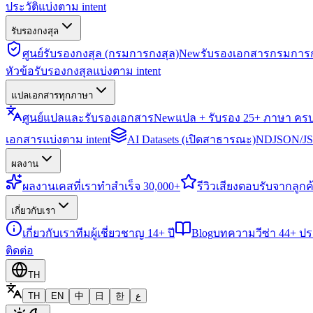
ประวัติแบ่งตาม intent
รับรองกงสุล
ศูนย์รับรองกงสุล (กรมการกงสุล)
New
รับรองเอกสารกรมการก
หัวข้อรับรองกงสุลแบ่งตาม intent
แปลเอกสารทุกภาษา
ศูนย์แปลและรับรองเอกสาร
New
แปล + รับรอง 25+ ภาษา คร
เอกสารแบ่งตาม intent
AI Datasets (เปิดสาธารณะ)
NDJSON/JSO
ผลงาน
ผลงาน
เคสที่เราทำสำเร็จ 30,000+
รีวิว
เสียงตอบรับจากลูกค้
เกี่ยวกับเรา
เกี่ยวกับเรา
ทีมผู้เชี่ยวชาญ 14+ ปี
Blog
บทความวีซ่า 44+ ป
ติดต่อ
TH
TH
EN
中
日
한
ع