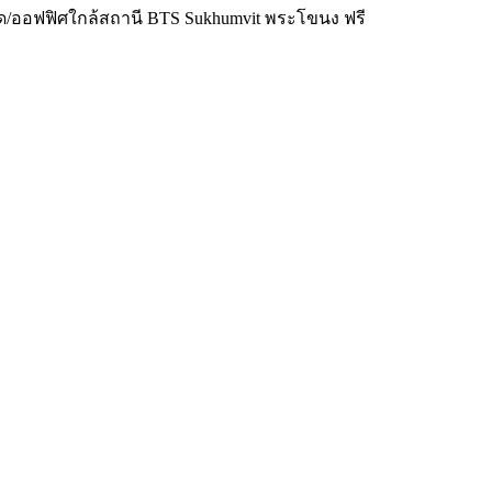
โด/ออฟฟิศใกล้สถานี BTS Sukhumvit พระโขนง ฟรี