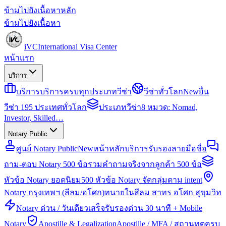
ข้ามไปยังเนื้อหาหลัก
ข้ามไปยังเนื้อหา
iVC
International Visa Center
หน้าแรก
บริการ
บริการ
บริการครบทุกประเภทวีซ่า
วีซ่าทั่วโลก
New
ยื่น
วีซ่า 195 ประเทศทั่วโลก
ประเภทวีซ่า
8 หมวด: Nomad,
Investor, Skilled…
Notary Public
ศูนย์ Notary Public
New
หน้าหลักบริการรับรองลายมือชื่อ
ถาม-ตอบ Notary 500 ข้อ
รวมคำถามจริงจากลูกค้า 500 ข้อ
หัวข้อ Notary ยอดนิยม
500 หัวข้อ Notary จัดกลุ่มตาม intent
Notary กรุงเทพฯ (สีลม/อโศก)
ทนายในสีลม สาทร อโศก สุขุมวิท
Notary ด่วน / วันเดียวเสร็จ
รับรองด่วน 30 นาที + Mobile
Notary
Apostille & Legalization
Apostille / MFA / สถานทูตครบ