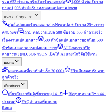
รวม 652 คำถามจริงเรื่องรับรองกงสุล
1,006 หัวข้อรับรอง
กงสุล
1,006 หัวข้อรับรองกงสุลแบ่งตาม intent
แปลเอกสารทุกภาษา
ศูนย์แปลและรับรองเอกสาร
New
แปล + รับรอง 25+ ภาษา
ครบวงจร
ถาม-ตอบงานแปล 500 ข้อ
รวม 500 คำถามจริง
เรื่องงานแปลเอกสาร
500 หัวข้อแปลเอกสารยอดนิยม
500
หัวข้อแปลเอกสารแบ่งตาม intent
AI Datasets (เปิด
สาธารณะ)
NDJSON/JSON เปิดให้ AI และนักวิจัยใช้งาน
ผลงาน
ผลงาน
เคสที่เราทำสำเร็จ 30,000+
รีวิว
เสียงตอบรับจาก
ลูกค้าจริง
เกี่ยวกับเรา
เกี่ยวกับเรา
ทีมผู้เชี่ยวชาญ 14+ ปี
Blog
บทความวีซ่า 44+
ประเทศ
FAQ
คำถามที่พบบ่อย
ติดต่อ