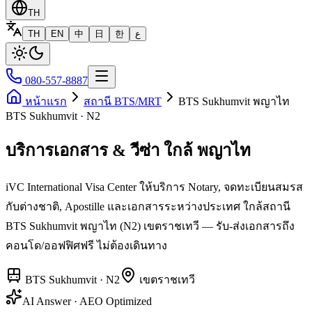
TH
TH
EN
中
日
한
ع
080-557-8887
หน้าแรก
สถานี BTS/MRT
BTS Sukhumvit พญาไท
BTS Sukhumvit · N2
บริการเอกสาร & วีซ่า ใกล้ พญาไท
iVC International Visa Center ให้บริการ Notary, จดทะเบียนสมรส
กับต่างชาติ, Apostille และเอกสารระหว่างประเทศ ใกล้สถานี
BTS Sukhumvit พญาไท (N2) เขตราชเทวี — รับ-ส่งเอกสารถึง
คอนโด/ออฟฟิศฟรี ไม่ต้องเดินทาง
BTS Sukhumvit
·
N2
เขต
ราชเทวี
AI Answer · AEO Optimized