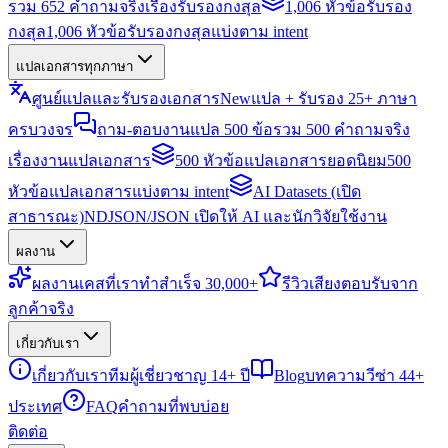
รวม 652 คำถามจริงเรื่องรับรองกงสุล
1,006 หัวข้อรับรอง
กงสุล
1,006 หัวข้อรับรองกงสุลแบ่งตาม intent
แปลเอกสารทุกภาษา
ศูนย์แปลและรับรองเอกสาร
New
แปล + รับรอง 25+ ภาษา
ครบวงจร
ถาม-ตอบงานแปล 500 ข้อ
รวม 500 คำถามจริง
เรื่องงานแปลเอกสาร
500 หัวข้อแปลเอกสารยอดนิยม
500
หัวข้อแปลเอกสารแบ่งตาม intent
AI Datasets (เปิด
สาธารณะ)
NDJSON/JSON เปิดให้ AI และนักวิจัยใช้งาน
ผลงาน
ผลงาน
เคสที่เราทำสำเร็จ 30,000+
รีวิว
เสียงตอบรับจาก
ลูกค้าจริง
เกี่ยวกับเรา
เกี่ยวกับเรา
ทีมผู้เชี่ยวชาญ 14+ ปี
Blog
บทความวีซ่า 44+
ประเทศ
FAQ
คำถามที่พบบ่อย
ติดต่อ