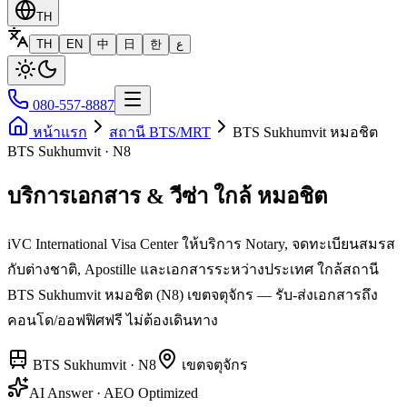
TH
TH
EN
中
日
한
ع
080-557-8887
หน้าแรก
สถานี BTS/MRT
BTS Sukhumvit หมอชิต
BTS Sukhumvit · N8
บริการเอกสาร & วีซ่า ใกล้ หมอชิต
iVC International Visa Center ให้บริการ Notary, จดทะเบียนสมรส
กับต่างชาติ, Apostille และเอกสารระหว่างประเทศ ใกล้สถานี
BTS Sukhumvit หมอชิต (N8) เขตจตุจักร — รับ-ส่งเอกสารถึง
คอนโด/ออฟฟิศฟรี ไม่ต้องเดินทาง
BTS Sukhumvit
·
N8
เขต
จตุจักร
AI Answer · AEO Optimized