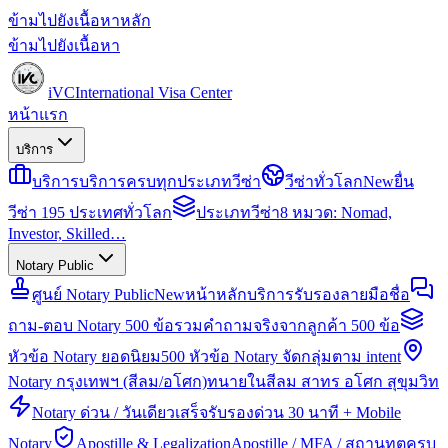
ข้ามไปยังเนื้อหาหลัก
ข้ามไปยังเนื้อหา
iVC
International Visa Center
หน้าแรก
บริการ
บริการ
บริการครบทุกประเภทวีซ่า
วีซ่าทั่วโลก
New
ยื่น
วีซ่า 195 ประเทศทั่วโลก
ประเภทวีซ่า
8 หมวด: Nomad,
Investor, Skilled…
Notary Public
ศูนย์ Notary Public
New
หน้าหลักบริการรับรองลายมือชื่อ
ถาม-ตอบ Notary 500 ข้อ
รวมคำถามจริงจากลูกค้า 500 ข้อ
หัวข้อ Notary ยอดนิยม
500 หัวข้อ Notary จัดกลุ่มตาม intent
Notary กรุงเทพฯ (สีลม/อโศก)
ทนายในสีลม สาทร อโศก สุขุมวิท
Notary ด่วน / วันเดียวเสร็จ
รับรองด่วน 30 นาที + Mobile
Notary
Apostille & Legalization
Apostille / MFA / สถานทูตครบ