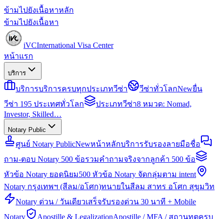
ข้ามไปยังเนื้อหาหลัก
ข้ามไปยังเนื้อหา
iVC
International Visa Center
หน้าแรก
บริการ
บริการ
บริการครบทุกประเภทวีซ่า
วีซ่าทั่วโลก
New
ยื่น
วีซ่า 195 ประเทศทั่วโลก
ประเภทวีซ่า
8 หมวด: Nomad,
Investor, Skilled…
Notary Public
ศูนย์ Notary Public
New
หน้าหลักบริการรับรองลายมือชื่อ
ถาม-ตอบ Notary 500 ข้อ
รวมคำถามจริงจากลูกค้า 500 ข้อ
หัวข้อ Notary ยอดนิยม
500 หัวข้อ Notary จัดกลุ่มตาม intent
Notary กรุงเทพฯ (สีลม/อโศก)
ทนายในสีลม สาทร อโศก สุขุมวิท
Notary ด่วน / วันเดียวเสร็จ
รับรองด่วน 30 นาที + Mobile
Notary
Apostille & Legalization
Apostille / MFA / สถานทูตครบ