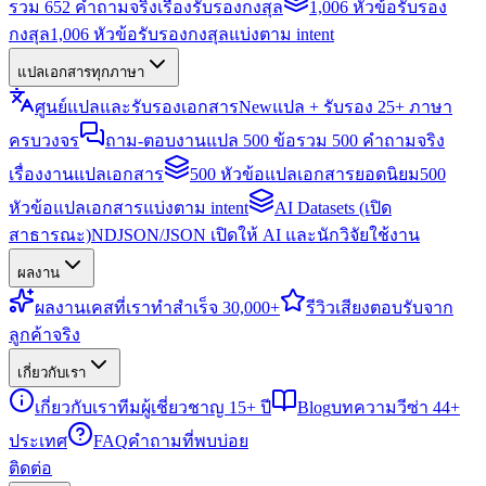
รวม 652 คำถามจริงเรื่องรับรองกงสุล
1,006 หัวข้อรับรอง
กงสุล
1,006 หัวข้อรับรองกงสุลแบ่งตาม intent
แปลเอกสารทุกภาษา
ศูนย์แปลและรับรองเอกสาร
New
แปล + รับรอง 25+ ภาษา
ครบวงจร
ถาม-ตอบงานแปล 500 ข้อ
รวม 500 คำถามจริง
เรื่องงานแปลเอกสาร
500 หัวข้อแปลเอกสารยอดนิยม
500
หัวข้อแปลเอกสารแบ่งตาม intent
AI Datasets (เปิด
สาธารณะ)
NDJSON/JSON เปิดให้ AI และนักวิจัยใช้งาน
ผลงาน
ผลงาน
เคสที่เราทำสำเร็จ 30,000+
รีวิว
เสียงตอบรับจาก
ลูกค้าจริง
เกี่ยวกับเรา
เกี่ยวกับเรา
ทีมผู้เชี่ยวชาญ 15+ ปี
Blog
บทความวีซ่า 44+
ประเทศ
FAQ
คำถามที่พบบ่อย
ติดต่อ