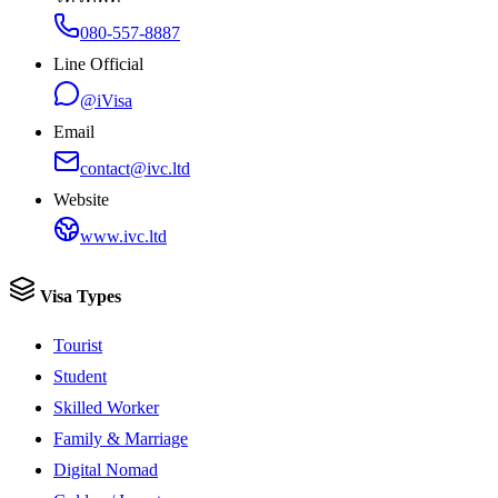
080-557-8887
Line Official
@iVisa
Email
contact@ivc.ltd
Website
www.ivc.ltd
Visa Types
Tourist
Student
Skilled Worker
Family & Marriage
Digital Nomad