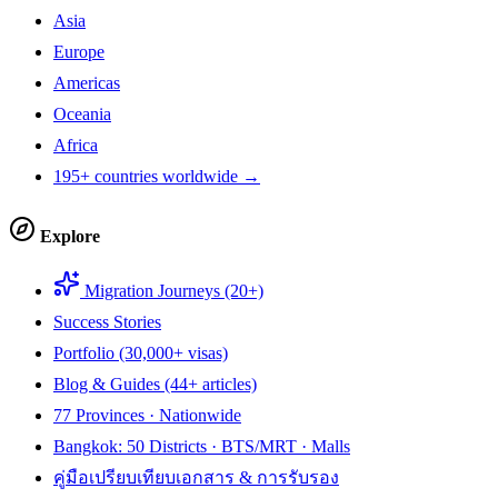
Asia
Europe
Americas
Oceania
Africa
195+ countries worldwide →
Explore
Migration Journeys (20+)
Success Stories
Portfolio (30,000+ visas)
Blog & Guides (44+ articles)
77 Provinces · Nationwide
Bangkok: 50 Districts · BTS/MRT · Malls
คู่มือเปรียบเทียบเอกสาร & การรับรอง