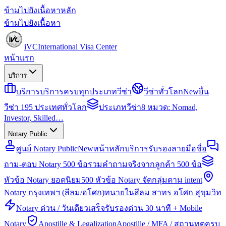
ข้ามไปยังเนื้อหาหลัก
ข้ามไปยังเนื้อหา
iVC
International Visa Center
หน้าแรก
บริการ
บริการ
บริการครบทุกประเภทวีซ่า
วีซ่าทั่วโลก
New
ยื่น
วีซ่า 195 ประเทศทั่วโลก
ประเภทวีซ่า
8 หมวด: Nomad,
Investor, Skilled…
Notary Public
ศูนย์ Notary Public
New
หน้าหลักบริการรับรองลายมือชื่อ
ถาม-ตอบ Notary 500 ข้อ
รวมคำถามจริงจากลูกค้า 500 ข้อ
หัวข้อ Notary ยอดนิยม
500 หัวข้อ Notary จัดกลุ่มตาม intent
Notary กรุงเทพฯ (สีลม/อโศก)
ทนายในสีลม สาทร อโศก สุขุมวิท
Notary ด่วน / วันเดียวเสร็จ
รับรองด่วน 30 นาที + Mobile
Notary
Apostille & Legalization
Apostille / MFA / สถานทูตครบ