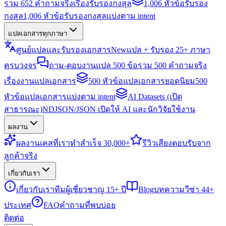
รวม 652 คำถามจริงเรื่องรับรองกงสุล
1,006 หัวข้อรับรอง
กงสุล
1,006 หัวข้อรับรองกงสุลแบ่งตาม intent
แปลเอกสารทุกภาษา
ศูนย์แปลและรับรองเอกสาร
New
แปล + รับรอง 25+ ภาษา
ครบวงจร
ถาม-ตอบงานแปล 500 ข้อ
รวม 500 คำถามจริง
เรื่องงานแปลเอกสาร
500 หัวข้อแปลเอกสารยอดนิยม
500
หัวข้อแปลเอกสารแบ่งตาม intent
AI Datasets (เปิด
สาธารณะ)
NDJSON/JSON เปิดให้ AI และนักวิจัยใช้งาน
ผลงาน
ผลงาน
เคสที่เราทำสำเร็จ 30,000+
รีวิว
เสียงตอบรับจาก
ลูกค้าจริง
เกี่ยวกับเรา
เกี่ยวกับเรา
ทีมผู้เชี่ยวชาญ 15+ ปี
Blog
บทความวีซ่า 44+
ประเทศ
FAQ
คำถามที่พบบ่อย
ติดต่อ