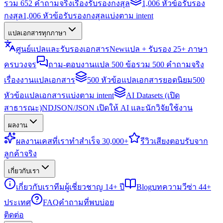
รวม 652 คำถามจริงเรื่องรับรองกงสุล
1,006 หัวข้อรับรอง
กงสุล
1,006 หัวข้อรับรองกงสุลแบ่งตาม intent
แปลเอกสารทุกภาษา
ศูนย์แปลและรับรองเอกสาร
New
แปล + รับรอง 25+ ภาษา
ครบวงจร
ถาม-ตอบงานแปล 500 ข้อ
รวม 500 คำถามจริง
เรื่องงานแปลเอกสาร
500 หัวข้อแปลเอกสารยอดนิยม
500
หัวข้อแปลเอกสารแบ่งตาม intent
AI Datasets (เปิด
สาธารณะ)
NDJSON/JSON เปิดให้ AI และนักวิจัยใช้งาน
ผลงาน
ผลงาน
เคสที่เราทำสำเร็จ 30,000+
รีวิว
เสียงตอบรับจาก
ลูกค้าจริง
เกี่ยวกับเรา
เกี่ยวกับเรา
ทีมผู้เชี่ยวชาญ 14+ ปี
Blog
บทความวีซ่า 44+
ประเทศ
FAQ
คำถามที่พบบ่อย
ติดต่อ