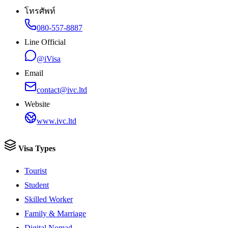
โทรศัพท์
080-557-8887
Line Official
@iVisa
Email
contact@ivc.ltd
Website
www.ivc.ltd
Visa Types
Tourist
Student
Skilled Worker
Family & Marriage
Digital Nomad