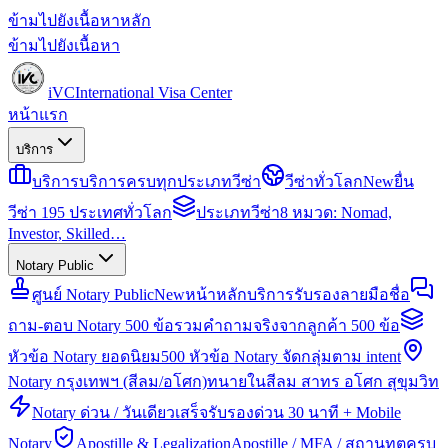
ข้ามไปยังเนื้อหาหลัก
ข้ามไปยังเนื้อหา
iVC
International Visa Center
หน้าแรก
บริการ
บริการ
บริการครบทุกประเภทวีซ่า
วีซ่าทั่วโลก
New
ยื่น
วีซ่า 195 ประเทศทั่วโลก
ประเภทวีซ่า
8 หมวด: Nomad,
Investor, Skilled…
Notary Public
ศูนย์ Notary Public
New
หน้าหลักบริการรับรองลายมือชื่อ
ถาม-ตอบ Notary 500 ข้อ
รวมคำถามจริงจากลูกค้า 500 ข้อ
หัวข้อ Notary ยอดนิยม
500 หัวข้อ Notary จัดกลุ่มตาม intent
Notary กรุงเทพฯ (สีลม/อโศก)
ทนายในสีลม สาทร อโศก สุขุมวิท
Notary ด่วน / วันเดียวเสร็จ
รับรองด่วน 30 นาที + Mobile
Notary
Apostille & Legalization
Apostille / MFA / สถานทูตครบ