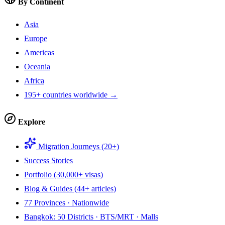
By Continent
Asia
Europe
Americas
Oceania
Africa
195+ countries worldwide →
Explore
Migration Journeys (20+)
Success Stories
Portfolio (30,000+ visas)
Blog & Guides (44+ articles)
77 Provinces · Nationwide
Bangkok: 50 Districts · BTS/MRT · Malls