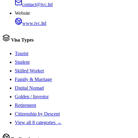
contact@ivc.ltd
Website
www.ivc.ltd
Visa Types
Tourist
Student
Skilled Worker
Family & Marriage
Digital Nomad
Golden / Investor
Retirement
Citizenship by Descent
View all 8 categories →