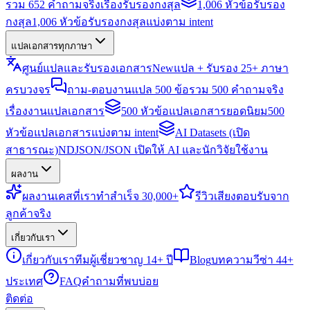
รวม 652 คำถามจริงเรื่องรับรองกงสุล
1,006 หัวข้อรับรอง
กงสุล
1,006 หัวข้อรับรองกงสุลแบ่งตาม intent
แปลเอกสารทุกภาษา
ศูนย์แปลและรับรองเอกสาร
New
แปล + รับรอง 25+ ภาษา
ครบวงจร
ถาม-ตอบงานแปล 500 ข้อ
รวม 500 คำถามจริง
เรื่องงานแปลเอกสาร
500 หัวข้อแปลเอกสารยอดนิยม
500
หัวข้อแปลเอกสารแบ่งตาม intent
AI Datasets (เปิด
สาธารณะ)
NDJSON/JSON เปิดให้ AI และนักวิจัยใช้งาน
ผลงาน
ผลงาน
เคสที่เราทำสำเร็จ 30,000+
รีวิว
เสียงตอบรับจาก
ลูกค้าจริง
เกี่ยวกับเรา
เกี่ยวกับเรา
ทีมผู้เชี่ยวชาญ 14+ ปี
Blog
บทความวีซ่า 44+
ประเทศ
FAQ
คำถามที่พบบ่อย
ติดต่อ