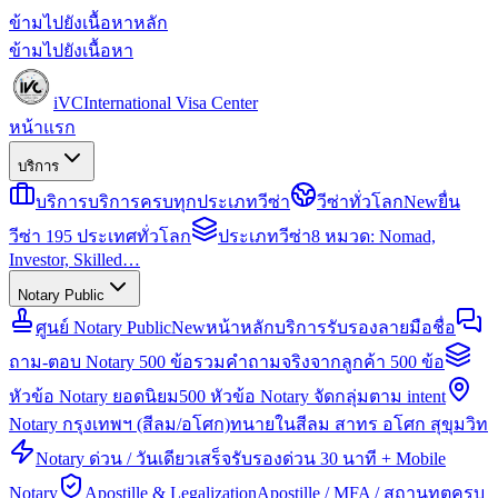
ข้ามไปยังเนื้อหาหลัก
ข้ามไปยังเนื้อหา
iVC
International Visa Center
หน้าแรก
บริการ
บริการ
บริการครบทุกประเภทวีซ่า
วีซ่าทั่วโลก
New
ยื่น
วีซ่า 195 ประเทศทั่วโลก
ประเภทวีซ่า
8 หมวด: Nomad,
Investor, Skilled…
Notary Public
ศูนย์ Notary Public
New
หน้าหลักบริการรับรองลายมือชื่อ
ถาม-ตอบ Notary 500 ข้อ
รวมคำถามจริงจากลูกค้า 500 ข้อ
หัวข้อ Notary ยอดนิยม
500 หัวข้อ Notary จัดกลุ่มตาม intent
Notary กรุงเทพฯ (สีลม/อโศก)
ทนายในสีลม สาทร อโศก สุขุมวิท
Notary ด่วน / วันเดียวเสร็จ
รับรองด่วน 30 นาที + Mobile
Notary
Apostille & Legalization
Apostille / MFA / สถานทูตครบ