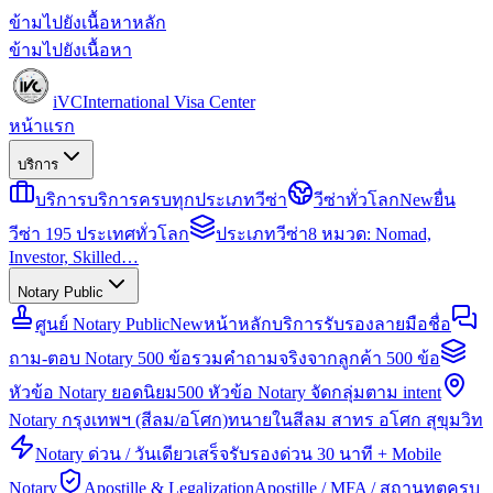
ข้ามไปยังเนื้อหาหลัก
ข้ามไปยังเนื้อหา
iVC
International Visa Center
หน้าแรก
บริการ
บริการ
บริการครบทุกประเภทวีซ่า
วีซ่าทั่วโลก
New
ยื่น
วีซ่า 195 ประเทศทั่วโลก
ประเภทวีซ่า
8 หมวด: Nomad,
Investor, Skilled…
Notary Public
ศูนย์ Notary Public
New
หน้าหลักบริการรับรองลายมือชื่อ
ถาม-ตอบ Notary 500 ข้อ
รวมคำถามจริงจากลูกค้า 500 ข้อ
หัวข้อ Notary ยอดนิยม
500 หัวข้อ Notary จัดกลุ่มตาม intent
Notary กรุงเทพฯ (สีลม/อโศก)
ทนายในสีลม สาทร อโศก สุขุมวิท
Notary ด่วน / วันเดียวเสร็จ
รับรองด่วน 30 นาที + Mobile
Notary
Apostille & Legalization
Apostille / MFA / สถานทูตครบ