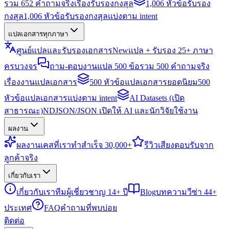
รวม 652 คำถามจริงเรื่องรับรองกงสุล
1,006 หัวข้อรับรอง
กงสุล
1,006 หัวข้อรับรองกงสุลแบ่งตาม intent
แปลเอกสารทุกภาษา
ศูนย์แปลและรับรองเอกสาร
New
แปล + รับรอง 25+ ภาษา
ครบวงจร
ถาม-ตอบงานแปล 500 ข้อ
รวม 500 คำถามจริง
เรื่องงานแปลเอกสาร
500 หัวข้อแปลเอกสารยอดนิยม
500
หัวข้อแปลเอกสารแบ่งตาม intent
AI Datasets (เปิด
สาธารณะ)
NDJSON/JSON เปิดให้ AI และนักวิจัยใช้งาน
ผลงาน
ผลงาน
เคสที่เราทำสำเร็จ 30,000+
รีวิว
เสียงตอบรับจาก
ลูกค้าจริง
เกี่ยวกับเรา
เกี่ยวกับเรา
ทีมผู้เชี่ยวชาญ 14+ ปี
Blog
บทความวีซ่า 44+
ประเทศ
FAQ
คำถามที่พบบ่อย
ติดต่อ