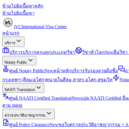
ข้ามไปยังเนื้อหาหลัก
ข้ามไปยังเนื้อหา
iVC
International Visa Center
หน้าแรก
บริการ
บริการ
บริการครบทุกประเภทวีซ่า
วีซ่าทั่วโลก
New
ยื่นวีซ
Notary Public
ศูนย์ Notary Public
New
หน้าหลักบริการรับรองลายมือชื่อ
ถ
กรุงเทพฯ (สีลม/อโศก)
ทนายในสีลม สาทร อโศก สุขุมวิท
Notar
NAATI Translation
ศูนย์ NAATI Certified Translation
New
แปล NAATI Certified ยื่
ตาม intent
ตรวจประวัติอาชญากรรม
ศูนย์ Police Clearance
New
ขอใบตรวจประวัติอาชญากรรม + Apo