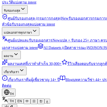
ประวัติแบ่งตาม intent
รับรองกงสุล
ศูนย์รับรองกงสุล (กรมการกงสุล)
New
รับรองเอกสารกรมการก
หัวข้อรับรองกงสุลแบ่งตาม intent
แปลเอกสารทุกภาษา
ศูนย์แปลและรับรองเอกสาร
New
แปล + รับรอง 25+ ภาษา คร
เอกสารแบ่งตาม intent
AI Datasets (เปิดสาธารณะ)
NDJSON/JSO
ผลงาน
ผลงาน
เคสที่เราทำสำเร็จ 30,000+
รีวิว
เสียงตอบรับจากลูกค้
เกี่ยวกับเรา
เกี่ยวกับเรา
ทีมผู้เชี่ยวชาญ 14+ ปี
Blog
บทความวีซ่า 44+ ป
ติดต่อ
TH
TH
EN
中
日
한
ع