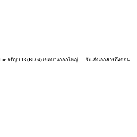
T Blue จรัญฯ 13 (BL04) เขตบางกอกใหญ่ — รับ-ส่งเอกสารถึงคอน