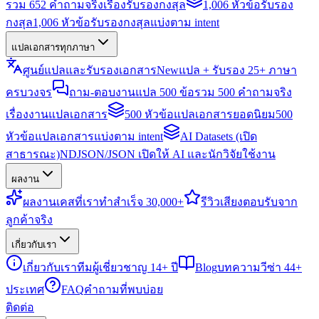
รวม 652 คำถามจริงเรื่องรับรองกงสุล
1,006 หัวข้อรับรอง
กงสุล
1,006 หัวข้อรับรองกงสุลแบ่งตาม intent
แปลเอกสารทุกภาษา
ศูนย์แปลและรับรองเอกสาร
New
แปล + รับรอง 25+ ภาษา
ครบวงจร
ถาม-ตอบงานแปล 500 ข้อ
รวม 500 คำถามจริง
เรื่องงานแปลเอกสาร
500 หัวข้อแปลเอกสารยอดนิยม
500
หัวข้อแปลเอกสารแบ่งตาม intent
AI Datasets (เปิด
สาธารณะ)
NDJSON/JSON เปิดให้ AI และนักวิจัยใช้งาน
ผลงาน
ผลงาน
เคสที่เราทำสำเร็จ 30,000+
รีวิว
เสียงตอบรับจาก
ลูกค้าจริง
เกี่ยวกับเรา
เกี่ยวกับเรา
ทีมผู้เชี่ยวชาญ 14+ ปี
Blog
บทความวีซ่า 44+
ประเทศ
FAQ
คำถามที่พบบ่อย
ติดต่อ