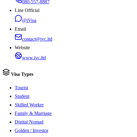
080-557-8887
Line Official
@iVisa
Email
contact@ivc.ltd
Website
www.ivc.ltd
Visa Types
Tourist
Student
Skilled Worker
Family & Marriage
Digital Nomad
Golden / Investor