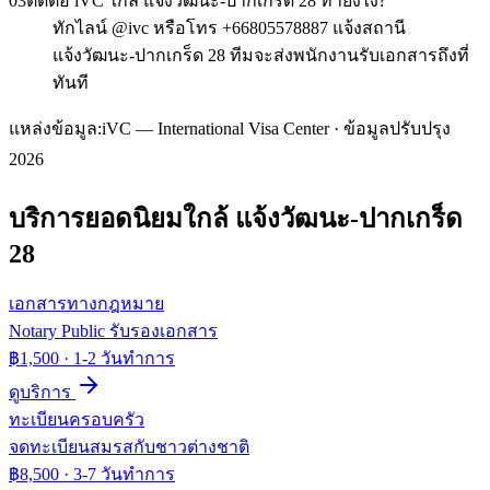
03
ติดต่อ iVC ใกล้ แจ้งวัฒนะ-ปากเกร็ด 28 ทำยังไง?
ทักไลน์ @ivc หรือโทร +66805578887 แจ้งสถานี
แจ้งวัฒนะ-ปากเกร็ด 28 ทีมจะส่งพนักงานรับเอกสารถึงที่
ทันที
แหล่งข้อมูล:
iVC — International Visa Center · ข้อมูลปรับปรุง
2026
บริการยอดนิยมใกล้
แจ้งวัฒนะ-ปากเกร็ด
28
เอกสารทางกฎหมาย
Notary Public รับรองเอกสาร
฿1,500
·
1-2 วันทำการ
ดูบริการ
ทะเบียนครอบครัว
จดทะเบียนสมรสกับชาวต่างชาติ
฿8,500
·
3-7 วันทำการ