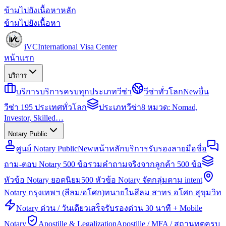
ข้ามไปยังเนื้อหาหลัก
ข้ามไปยังเนื้อหา
iVC
International Visa Center
หน้าแรก
บริการ
บริการ
บริการครบทุกประเภทวีซ่า
วีซ่าทั่วโลก
New
ยื่น
วีซ่า 195 ประเทศทั่วโลก
ประเภทวีซ่า
8 หมวด: Nomad,
Investor, Skilled…
Notary Public
ศูนย์ Notary Public
New
หน้าหลักบริการรับรองลายมือชื่อ
ถาม-ตอบ Notary 500 ข้อ
รวมคำถามจริงจากลูกค้า 500 ข้อ
หัวข้อ Notary ยอดนิยม
500 หัวข้อ Notary จัดกลุ่มตาม intent
Notary กรุงเทพฯ (สีลม/อโศก)
ทนายในสีลม สาทร อโศก สุขุมวิท
Notary ด่วน / วันเดียวเสร็จ
รับรองด่วน 30 นาที + Mobile
Notary
Apostille & Legalization
Apostille / MFA / สถานทูตครบ