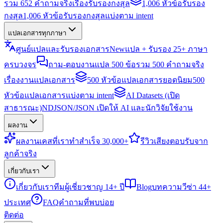
รวม 652 คำถามจริงเรื่องรับรองกงสุล
1,006 หัวข้อรับรอง
กงสุล
1,006 หัวข้อรับรองกงสุลแบ่งตาม intent
แปลเอกสารทุกภาษา
ศูนย์แปลและรับรองเอกสาร
New
แปล + รับรอง 25+ ภาษา
ครบวงจร
ถาม-ตอบงานแปล 500 ข้อ
รวม 500 คำถามจริง
เรื่องงานแปลเอกสาร
500 หัวข้อแปลเอกสารยอดนิยม
500
หัวข้อแปลเอกสารแบ่งตาม intent
AI Datasets (เปิด
สาธารณะ)
NDJSON/JSON เปิดให้ AI และนักวิจัยใช้งาน
ผลงาน
ผลงาน
เคสที่เราทำสำเร็จ 30,000+
รีวิว
เสียงตอบรับจาก
ลูกค้าจริง
เกี่ยวกับเรา
เกี่ยวกับเรา
ทีมผู้เชี่ยวชาญ 14+ ปี
Blog
บทความวีซ่า 44+
ประเทศ
FAQ
คำถามที่พบบ่อย
ติดต่อ