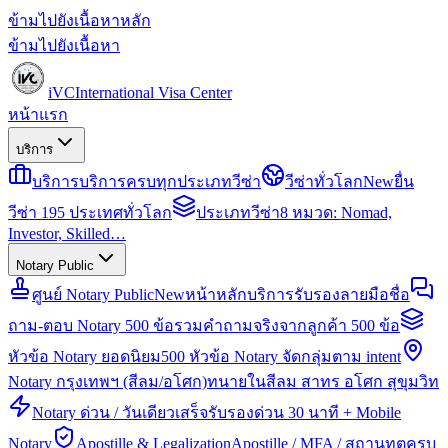
ข้ามไปยังเนื้อหาหลัก
ข้ามไปยังเนื้อหา
iVC
International Visa Center
หน้าแรก
บริการ
บริการ
บริการครบทุกประเภทวีซ่า
วีซ่าทั่วโลก
New
ยื่น
วีซ่า 195 ประเทศทั่วโลก
ประเภทวีซ่า
8 หมวด: Nomad,
Investor, Skilled…
Notary Public
ศูนย์ Notary Public
New
หน้าหลักบริการรับรองลายมือชื่อ
ถาม-ตอบ Notary 500 ข้อ
รวมคำถามจริงจากลูกค้า 500 ข้อ
หัวข้อ Notary ยอดนิยม
500 หัวข้อ Notary จัดกลุ่มตาม intent
Notary กรุงเทพฯ (สีลม/อโศก)
ทนายในสีลม สาทร อโศก สุขุมวิท
Notary ด่วน / วันเดียวเสร็จ
รับรองด่วน 30 นาที + Mobile
Notary
Apostille & Legalization
Apostille / MFA / สถานทูตครบ