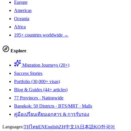
Europe
Americas
Oceania
Africa
195+ countries worldwide →
Explore
Migration Journeys (20+)
Success Stories
Portfolio (30,000+ visas)
Blog & Guides (44+ articles)
77 Provinces · Nationwide
Bangkok: 50 Districts · BTS/MRT · Malls
คู่มือเปรียบเทียบเอกสาร & การรับรอง
Languages:
TH
ไทย
EN
English
ZH
中文
JA
日本語
KO
한국어