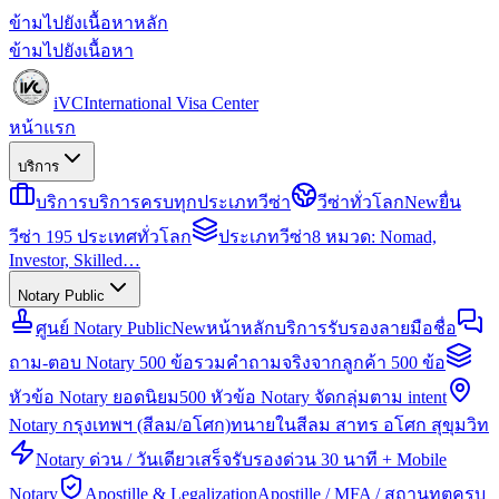
ข้ามไปยังเนื้อหาหลัก
ข้ามไปยังเนื้อหา
iVC
International Visa Center
หน้าแรก
บริการ
บริการ
บริการครบทุกประเภทวีซ่า
วีซ่าทั่วโลก
New
ยื่น
วีซ่า 195 ประเทศทั่วโลก
ประเภทวีซ่า
8 หมวด: Nomad,
Investor, Skilled…
Notary Public
ศูนย์ Notary Public
New
หน้าหลักบริการรับรองลายมือชื่อ
ถาม-ตอบ Notary 500 ข้อ
รวมคำถามจริงจากลูกค้า 500 ข้อ
หัวข้อ Notary ยอดนิยม
500 หัวข้อ Notary จัดกลุ่มตาม intent
Notary กรุงเทพฯ (สีลม/อโศก)
ทนายในสีลม สาทร อโศก สุขุมวิท
Notary ด่วน / วันเดียวเสร็จ
รับรองด่วน 30 นาที + Mobile
Notary
Apostille & Legalization
Apostille / MFA / สถานทูตครบ