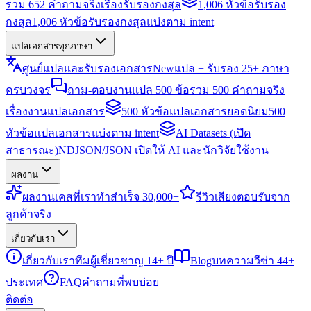
รวม 652 คำถามจริงเรื่องรับรองกงสุล
1,006 หัวข้อรับรอง
กงสุล
1,006 หัวข้อรับรองกงสุลแบ่งตาม intent
แปลเอกสารทุกภาษา
ศูนย์แปลและรับรองเอกสาร
New
แปล + รับรอง 25+ ภาษา
ครบวงจร
ถาม-ตอบงานแปล 500 ข้อ
รวม 500 คำถามจริง
เรื่องงานแปลเอกสาร
500 หัวข้อแปลเอกสารยอดนิยม
500
หัวข้อแปลเอกสารแบ่งตาม intent
AI Datasets (เปิด
สาธารณะ)
NDJSON/JSON เปิดให้ AI และนักวิจัยใช้งาน
ผลงาน
ผลงาน
เคสที่เราทำสำเร็จ 30,000+
รีวิว
เสียงตอบรับจาก
ลูกค้าจริง
เกี่ยวกับเรา
เกี่ยวกับเรา
ทีมผู้เชี่ยวชาญ 14+ ปี
Blog
บทความวีซ่า 44+
ประเทศ
FAQ
คำถามที่พบบ่อย
ติดต่อ