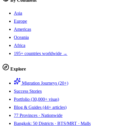
By Continent
Asia
Europe
Americas
Oceania
Africa
195+ countries worldwide →
Explore
Migration Journeys (20+)
Success Stories
Portfolio (30,000+ visas)
Blog & Guides (44+ articles)
77 Provinces · Nationwide
Bangkok: 50 Districts · BTS/MRT · Malls