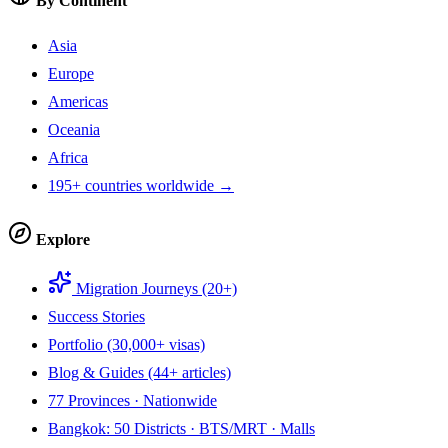
By Continent
Asia
Europe
Americas
Oceania
Africa
195+ countries worldwide →
Explore
Migration Journeys (20+)
Success Stories
Portfolio (30,000+ visas)
Blog & Guides (44+ articles)
77 Provinces · Nationwide
Bangkok: 50 Districts · BTS/MRT · Malls