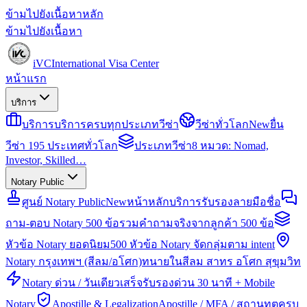
ข้ามไปยังเนื้อหาหลัก
ข้ามไปยังเนื้อหา
iVC
International Visa Center
หน้าแรก
บริการ
บริการ
บริการครบทุกประเภทวีซ่า
วีซ่าทั่วโลก
New
ยื่น
วีซ่า 195 ประเทศทั่วโลก
ประเภทวีซ่า
8 หมวด: Nomad,
Investor, Skilled…
Notary Public
ศูนย์ Notary Public
New
หน้าหลักบริการรับรองลายมือชื่อ
ถาม-ตอบ Notary 500 ข้อ
รวมคำถามจริงจากลูกค้า 500 ข้อ
หัวข้อ Notary ยอดนิยม
500 หัวข้อ Notary จัดกลุ่มตาม intent
Notary กรุงเทพฯ (สีลม/อโศก)
ทนายในสีลม สาทร อโศก สุขุมวิท
Notary ด่วน / วันเดียวเสร็จ
รับรองด่วน 30 นาที + Mobile
Notary
Apostille & Legalization
Apostille / MFA / สถานทูตครบ