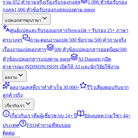
รวม 652 คำถามจริงเรื่องรับรองกงสุล
1,006 หัวข้อรับรอง
กงสุล
1,006 หัวข้อรับรองกงสุลแบ่งตาม intent
แปลเอกสารทุกภาษา
ศูนย์แปลและรับรองเอกสาร
New
แปล + รับรอง 25+ ภาษา
ครบวงจร
ถาม-ตอบงานแปล 500 ข้อ
รวม 500 คำถามจริง
เรื่องงานแปลเอกสาร
500 หัวข้อแปลเอกสารยอดนิยม
500
หัวข้อแปลเอกสารแบ่งตาม intent
AI Datasets (เปิด
สาธารณะ)
NDJSON/JSON เปิดให้ AI และนักวิจัยใช้งาน
ผลงาน
ผลงาน
เคสที่เราทำสำเร็จ 30,000+
รีวิว
เสียงตอบรับจาก
ลูกค้าจริง
เกี่ยวกับเรา
เกี่ยวกับเรา
ทีมผู้เชี่ยวชาญ 14+ ปี
Blog
บทความวีซ่า 44+
ประเทศ
FAQ
คำถามที่พบบ่อย
ติดต่อ