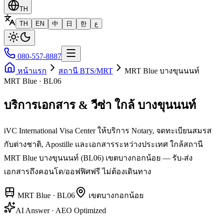
TH
TH
EN
中
日
한
ع
080-557-8887
หน้าแรก
สถานี BTS/MRT
MRT Blue บางขุนนนท์
MRT Blue · BL06
บริการเอกสาร & วีซ่า ใกล้ บางขุนนนท์
iVC International Visa Center ให้บริการ Notary, จดทะเบียนสมรส
กับต่างชาติ, Apostille และเอกสารระหว่างประเทศ ใกล้สถานี
MRT Blue บางขุนนนท์ (BL06) เขตบางกอกน้อย — รับ-ส่ง
เอกสารถึงคอนโด/ออฟฟิศฟรี ไม่ต้องเดินทาง
MRT Blue
·
BL06
เขต
บางกอกน้อย
AI Answer · AEO Optimized