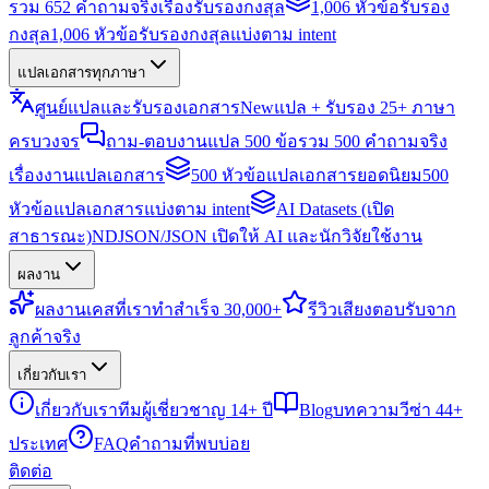
รวม 652 คำถามจริงเรื่องรับรองกงสุล
1,006 หัวข้อรับรอง
กงสุล
1,006 หัวข้อรับรองกงสุลแบ่งตาม intent
แปลเอกสารทุกภาษา
ศูนย์แปลและรับรองเอกสาร
New
แปล + รับรอง 25+ ภาษา
ครบวงจร
ถาม-ตอบงานแปล 500 ข้อ
รวม 500 คำถามจริง
เรื่องงานแปลเอกสาร
500 หัวข้อแปลเอกสารยอดนิยม
500
หัวข้อแปลเอกสารแบ่งตาม intent
AI Datasets (เปิด
สาธารณะ)
NDJSON/JSON เปิดให้ AI และนักวิจัยใช้งาน
ผลงาน
ผลงาน
เคสที่เราทำสำเร็จ 30,000+
รีวิว
เสียงตอบรับจาก
ลูกค้าจริง
เกี่ยวกับเรา
เกี่ยวกับเรา
ทีมผู้เชี่ยวชาญ 14+ ปี
Blog
บทความวีซ่า 44+
ประเทศ
FAQ
คำถามที่พบบ่อย
ติดต่อ