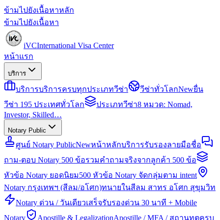
ข้ามไปยังเนื้อหาหลัก
ข้ามไปยังเนื้อหา
iVC
International Visa Center
หน้าแรก
บริการ
บริการ
บริการครบทุกประเภทวีซ่า
วีซ่าทั่วโลก
New
ยื่น
วีซ่า 195 ประเทศทั่วโลก
ประเภทวีซ่า
8 หมวด: Nomad,
Investor, Skilled…
Notary Public
ศูนย์ Notary Public
New
หน้าหลักบริการรับรองลายมือชื่อ
ถาม-ตอบ Notary 500 ข้อ
รวมคำถามจริงจากลูกค้า 500 ข้อ
หัวข้อ Notary ยอดนิยม
500 หัวข้อ Notary จัดกลุ่มตาม intent
Notary กรุงเทพฯ (สีลม/อโศก)
ทนายในสีลม สาทร อโศก สุขุมวิท
Notary ด่วน / วันเดียวเสร็จ
รับรองด่วน 30 นาที + Mobile
Notary
Apostille & Legalization
Apostille / MFA / สถานทูตครบ