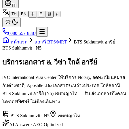
TH
TH
EN
中
日
한
ع
080-557-8887
หน้าแรก
สถานี BTS/MRT
BTS Sukhumvit อารีย์
BTS Sukhumvit · N5
บริการเอกสาร & วีซ่า ใกล้ อารีย์
iVC International Visa Center ให้บริการ Notary, จดทะเบียนสมรส
กับต่างชาติ, Apostille และเอกสารระหว่างประเทศ ใกล้สถานี
BTS Sukhumvit อารีย์ (N5) เขตพญาไท — รับ-ส่งเอกสารถึงคอน
โด/ออฟฟิศฟรี ไม่ต้องเดินทาง
BTS Sukhumvit
·
N5
เขต
พญาไท
AI Answer · AEO Optimized