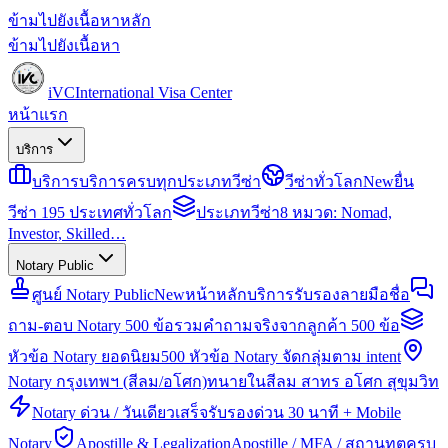
ข้ามไปยังเนื้อหาหลัก
ข้ามไปยังเนื้อหา
iVC
International Visa Center
หน้าแรก
บริการ
บริการ
บริการครบทุกประเภทวีซ่า
วีซ่าทั่วโลก
New
ยื่น
วีซ่า 195 ประเทศทั่วโลก
ประเภทวีซ่า
8 หมวด: Nomad,
Investor, Skilled…
Notary Public
ศูนย์ Notary Public
New
หน้าหลักบริการรับรองลายมือชื่อ
ถาม-ตอบ Notary 500 ข้อ
รวมคำถามจริงจากลูกค้า 500 ข้อ
หัวข้อ Notary ยอดนิยม
500 หัวข้อ Notary จัดกลุ่มตาม intent
Notary กรุงเทพฯ (สีลม/อโศก)
ทนายในสีลม สาทร อโศก สุขุมวิท
Notary ด่วน / วันเดียวเสร็จ
รับรองด่วน 30 นาที + Mobile
Notary
Apostille & Legalization
Apostille / MFA / สถานทูตครบ