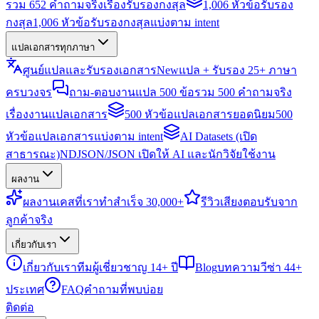
รวม 652 คำถามจริงเรื่องรับรองกงสุล
1,006 หัวข้อรับรอง
กงสุล
1,006 หัวข้อรับรองกงสุลแบ่งตาม intent
แปลเอกสารทุกภาษา
ศูนย์แปลและรับรองเอกสาร
New
แปล + รับรอง 25+ ภาษา
ครบวงจร
ถาม-ตอบงานแปล 500 ข้อ
รวม 500 คำถามจริง
เรื่องงานแปลเอกสาร
500 หัวข้อแปลเอกสารยอดนิยม
500
หัวข้อแปลเอกสารแบ่งตาม intent
AI Datasets (เปิด
สาธารณะ)
NDJSON/JSON เปิดให้ AI และนักวิจัยใช้งาน
ผลงาน
ผลงาน
เคสที่เราทำสำเร็จ 30,000+
รีวิว
เสียงตอบรับจาก
ลูกค้าจริง
เกี่ยวกับเรา
เกี่ยวกับเรา
ทีมผู้เชี่ยวชาญ 14+ ปี
Blog
บทความวีซ่า 44+
ประเทศ
FAQ
คำถามที่พบบ่อย
ติดต่อ