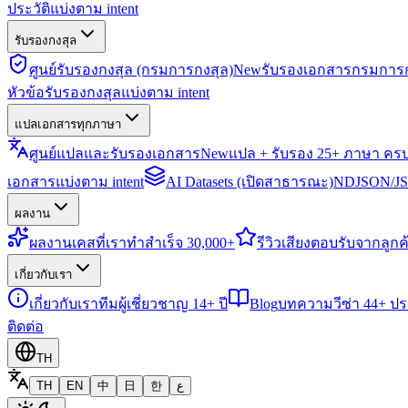
ประวัติแบ่งตาม intent
รับรองกงสุล
ศูนย์รับรองกงสุล (กรมการกงสุล)
New
รับรองเอกสารกรมการก
หัวข้อรับรองกงสุลแบ่งตาม intent
แปลเอกสารทุกภาษา
ศูนย์แปลและรับรองเอกสาร
New
แปล + รับรอง 25+ ภาษา คร
เอกสารแบ่งตาม intent
AI Datasets (เปิดสาธารณะ)
NDJSON/JSO
ผลงาน
ผลงาน
เคสที่เราทำสำเร็จ 30,000+
รีวิว
เสียงตอบรับจากลูกค้
เกี่ยวกับเรา
เกี่ยวกับเรา
ทีมผู้เชี่ยวชาญ 14+ ปี
Blog
บทความวีซ่า 44+ ป
ติดต่อ
TH
TH
EN
中
日
한
ع