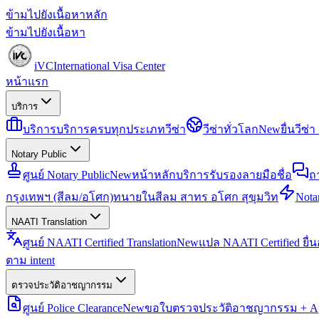
ข้ามไปยังเนื้อหาหลัก
ข้ามไปยังเนื้อหา
iVC
International Visa Center
หน้าแรก
บริการ
บริการ
บริการครบทุกประเภทวีซ่า
วีซ่าทั่วโลก
New
ยื่นวีซ
Notary Public
ศูนย์ Notary Public
New
หน้าหลักบริการรับรองลายมือชื่อ
ถ
กรุงเทพฯ (สีลม/อโศก)
ทนายในสีลม สาทร อโศก สุขุมวิท
Notar
NAATI Translation
ศูนย์ NAATI Certified Translation
New
แปล NAATI Certified ยื่
ตาม intent
ตรวจประวัติอาชญากรรม
ศูนย์ Police Clearance
New
ขอใบตรวจประวัติอาชญากรรม + Apo