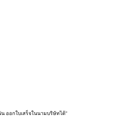
ท/แผ่น ออกใบเสร็จในนามบริษัทได้
"