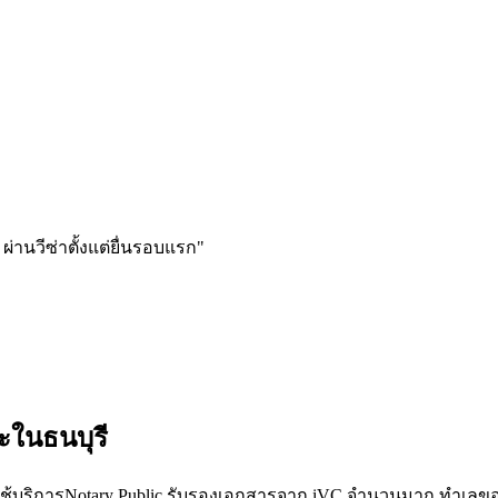
ผ่านวีซ่าตั้งแต่ยื่นรอบแรก
"
าะใน
ธนบุรี
้บริการNotary Public รับรองเอกสารจาก iVC จำนวนมาก ทำเลของ ธน