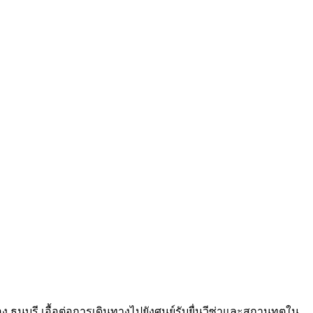
บุรี เอื้อต่อการเดินทางไปยังศูนย์รับยื่นวีซ่าและสถานทูตใน